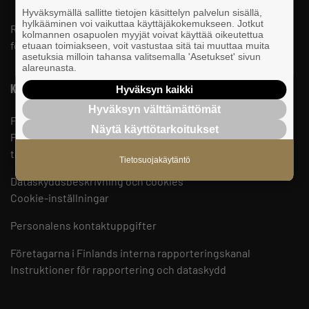
Hyväksymällä sallitte tietojen käsittelyn palvelun sisällä,
hylkääminen voi vaikuttaa käyttäjäkokemukseen. Jotkut
Riksomfattande, regional och lokal påverkan för SMF-
kolmannen osapuolen myyjät voivat käyttää oikeutettua
företag.
etuaan toimiakseen, voit vastustaa sitä tai muuttaa muita
asetuksia milloin tahansa valitsemalla 'Asetukset' sivun
alareunasta.
Kontaktuppgifter
Hyväksyn kaikki
Hyväksyn välttämättömät
Företagarna i Finland
Näytä käyttötarkoitukset
PB 999, 00101 HELSINGFORS
telefon 09 229 221
Tietosuojakäytäntö
Dataskyddsbeskrivning och cookies
Cookie-inställningar
Personalens kontaktuppgifter
Företagarna i Finlands interna rapporteringskanal
Instruktioner för rapportering och dataskydd