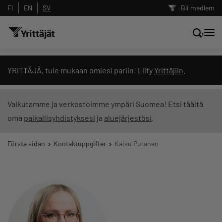
FI
EN
SV
Bli medlem
Sök nyheter, innehåll och utbildningar
YRITTÄJÄ, tule mukaan omiesi pariin! Liity
Yrittäjiin
.
Sök
Vaikutamme ja verkostoimme ympäri Suomea! Etsi täältä
oma
paikallisyhdistyksesi
ja
aluejärjestösi
.
Innehållstyp: alla
Första sidan
Kontaktuppgifter
Kaisu Puranen