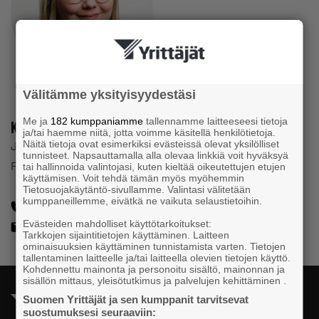
Välitämme yksityisyydestäsi
Me ja
182 kumppaniamme
tallennamme laitteeseesi tietoja
Kaisu Puranen
ja/tai haemme niitä, jotta voimme käsitellä henkilötietoja.
Näitä tietoja ovat esimerkiksi evästeissä olevat yksilölliset
Journalist, innehållsproducent
tunnisteet. Napsauttamalla alla olevaa linkkiä voit hyväksyä
Företagarna i Finland
tai hallinnoida valintojasi, kuten kieltää oikeutettujen etujen
käyttämisen. Voit tehdä tämän myös myöhemmin
Tietosuojakäytäntö-sivullamme. Valintasi välitetään
kumppaneillemme, eivätkä ne vaikuta selaustietoihin.
050 388 9448
Evästeiden mahdolliset käyttötarkoitukset:
kaisu.puranen@yrittajat.fi
Tarkkojen sijaintitietojen käyttäminen. Laitteen
ominaisuuksien käyttäminen tunnistamista varten. Tietojen
tallentaminen laitteelle ja/tai laitteella olevien tietojen käyttö.
Kohdennettu mainonta ja personoitu sisältö, mainonnan ja
sisällön mittaus, yleisötutkimus ja palvelujen kehittäminen .
Suomen Yrittäjät ja sen kumppanit tarvitsevat
suostumuksesi seuraaviin: