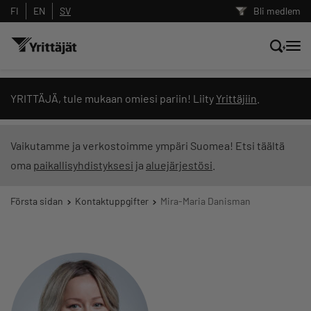
FI
EN
SV
Bli medlem
Sök nyheter, innehåll och utbildningar
YRITTÄJÄ, tule mukaan omiesi pariin! Liity
Yrittäjiin
.
Sök
Vaikutamme ja verkostoimme ympäri Suomea! Etsi täältä
oma
paikallisyhdistyksesi
ja
aluejärjestösi
.
Innehållstyp: alla
Första sidan
Kontaktuppgifter
Mira-Maria Danisman