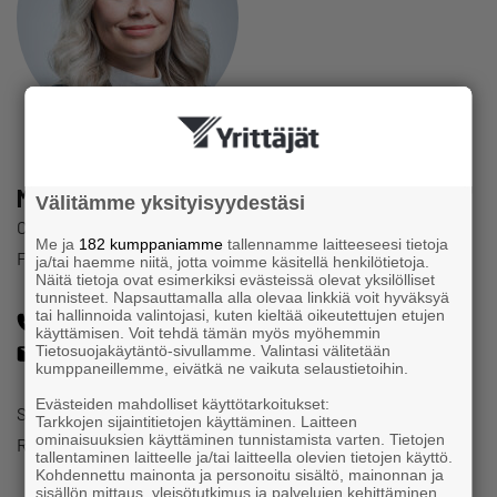
Mira-Maria Danisman
Välitämme yksityisyydestäsi
Chef för EU-kontoret
Me ja
182 kumppaniamme
tallennamme laitteeseesi tietoja
Företagarna i Finland
ja/tai haemme niitä, jotta voimme käsitellä henkilötietoja.
Näitä tietoja ovat esimerkiksi evästeissä olevat yksilölliset
tunnisteet. Napsauttamalla alla olevaa linkkiä voit hyväksyä
tai hallinnoida valintojasi, kuten kieltää oikeutettujen etujen
+32 497 394 802
käyttämisen. Voit tehdä tämän myös myöhemmin
mira-maria.danisman@yrittajat.fi
Tietosuojakäytäntö-sivullamme. Valintasi välitetään
kumppaneillemme, eivätkä ne vaikuta selaustietoihin.
Evästeiden mahdolliset käyttötarkoitukset:
Spaces European District
Tarkkojen sijaintitietojen käyttäminen. Laitteen
ominaisuuksien käyttäminen tunnistamista varten. Tietojen
Rue Belliard 40, Brussels 1040, Belgium
tallentaminen laitteelle ja/tai laitteella olevien tietojen käyttö.
Kohdennettu mainonta ja personoitu sisältö, mainonnan ja
sisällön mittaus, yleisötutkimus ja palvelujen kehittäminen .