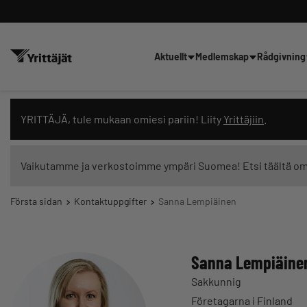
Aktuellt
Medlemskap
Rådgivning
Sök nyheter, innehåll och utbil
YRITTÄJÄ, tule mukaan omiesi pariin! Liity
Yrittäjiin
.
Vaikutamme ja verkostoimme ympäri Suomea! Etsi täältä o
Första sidan
Kontaktuppgifter
Sanna Lempiäinen
Innehållstyp: alla
Sanna Lempiäine
Sakkunnig
Företagarna i Finland