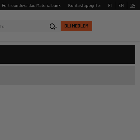
Förtroendevaldas Materialbank
FI
EN
SV
Kontaktuppgifter
BLI MEDLEM
Stäng
Sök