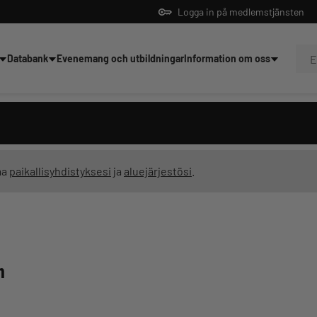
Logga in på medlemstjänsten
Databank
Evenemang och utbildningar
Information om oss
dningar
ma
paikallisyhdistyksesi
ja
aluejärjestösi
.
n