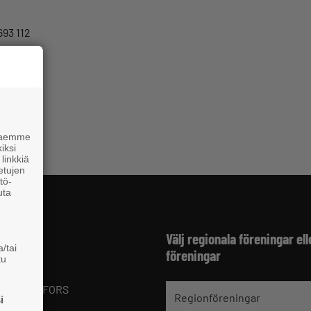
693 112
ttajat.fi
 haemme
iksi
linkkiä
 etujen
tö-
uta
fter
Välj regionala föreningar ell
/tai
föreningar
tu
 Finland
1 HELSINGFORS
Regionföreningar
i
9 221