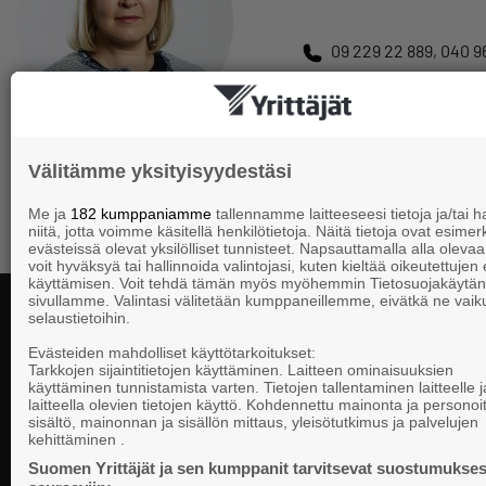
09 229 22 889
,
040 9
sanna.lempiainen@yri
Välitämme yksityisyydestäsi
Me ja
182 kumppaniamme
tallennamme laitteeseesi tietoja ja/tai
niitä, jotta voimme käsitellä henkilötietoja. Näitä tietoja ovat esimerk
evästeissä olevat yksilölliset tunnisteet. Napsauttamalla alla olevaa 
voit hyväksyä tai hallinnoida valintojasi, kuten kieltää oikeutettujen
käyttämisen. Voit tehdä tämän myös myöhemmin Tietosuojakäytän
sivullamme. Valintasi välitetään kumppaneillemme, eivätkä ne vaik
selaustietoihin.
Evästeiden mahdolliset käyttötarkoitukset:
Kontaktuppgi
Tarkkojen sijaintitietojen käyttäminen. Laitteen ominaisuuksien
käyttäminen tunnistamista varten. Tietojen tallentaminen laitteelle ja
laitteella olevien tietojen käyttö. Kohdennettu mainonta ja personoi
sisältö, mainonnan ja sisällön mittaus, yleisötutkimus ja palvelujen
Företagarna i
kehittäminen .
Riksomfattande, regional och lokal
PB 999, 0010
påverkan för SMF-företag.
Suomen Yrittäjät ja sen kumppanit tarvitsevat suostumukses
telefon 09 22