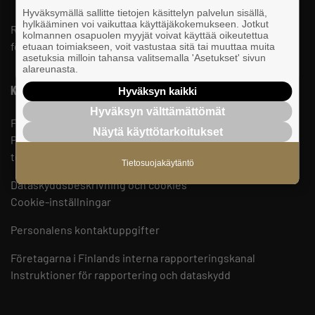
Hyväksymällä sallitte tietojen käsittelyn palvelun sisällä,
hylkääminen voi vaikuttaa käyttäjäkokemukseen. Jotkut
Riksomfattande, regional och lokal påverkan för SMF-
kolmannen osapuolen myyjät voivat käyttää oikeutettua
företag.
etuaan toimiakseen, voit vastustaa sitä tai muuttaa muita
asetuksia milloin tahansa valitsemalla 'Asetukset' sivun
alareunasta.
Kontaktuppgifter
Hyväksyn kaikki
Hyväksyn välttämättömät
Företagarna i Finland
Näytä käyttötarkoitukset
PB 999, 00101 HELSINGFORS
telefon 09 229 221
Tietosuojakäytäntö
Dataskyddsbeskrivning och cookies
Cookie-inställningar
Personalens kontaktuppgifter
Företagarna i Finlands interna rapporteringskanal
Instruktioner för rapportering och dataskydd