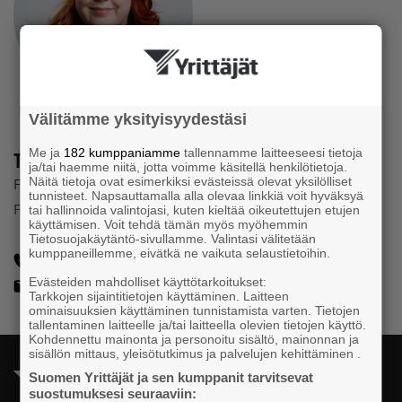
Välitämme yksityisyydestäsi
Me ja
182 kumppaniamme
tallennamme laitteeseesi tietoja
Tiia Friman
ja/tai haemme niitä, jotta voimme käsitellä henkilötietoja.
Näitä tietoja ovat esimerkiksi evästeissä olevat yksilölliset
Företagssäljare
tunnisteet. Napsauttamalla alla olevaa linkkiä voit hyväksyä
Företagarna i Finland
tai hallinnoida valintojasi, kuten kieltää oikeutettujen etujen
käyttämisen. Voit tehdä tämän myös myöhemmin
Tietosuojakäytäntö-sivullamme. Valintasi välitetään
kumppaneillemme, eivätkä ne vaikuta selaustietoihin.
0505896164
Evästeiden mahdolliset käyttötarkoitukset:
tiia.friman@yrittajat.fi
Tarkkojen sijaintitietojen käyttäminen. Laitteen
ominaisuuksien käyttäminen tunnistamista varten. Tietojen
tallentaminen laitteelle ja/tai laitteella olevien tietojen käyttö.
Kohdennettu mainonta ja personoitu sisältö, mainonnan ja
sisällön mittaus, yleisötutkimus ja palvelujen kehittäminen .
Suomen Yrittäjät ja sen kumppanit tarvitsevat
suostumuksesi seuraaviin: