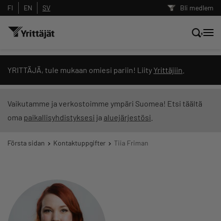
FI
EN
SV
Bli medlem
Sök nyheter, innehåll och utbildningar
YRITTÄJÄ, tule mukaan omiesi pariin! Liity
Yrittäjiin
.
Sök
Vaikutamme ja verkostoimme ympäri Suomea! Etsi täältä
oma
paikallisyhdistyksesi
ja
aluejärjestösi
.
Innehållstyp: alla
Första sidan
Kontaktuppgifter
Tiia Friman