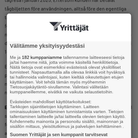
tågbiljetten före användningen, alltså före den egentliga
tågresan, är det fråga om en förskottsbetalning. På
förskottsbetalningen tillämpas den nuvarande
momssatsen 10 procent. Om kunden betalar biljetten innan
den används, men efter utgången av året 2024, är momsen
Välitämme yksityisyydestäsi
14 procent.
Me ja
182 kumppaniamme
tallennamme laitteeseesi tietoja
ja/tai haemme niitä, jotta voimme käsitellä henkilötietoja.
Exempel: Den 30 december 2024 köper en kund ett
Näitä tietoja ovat esimerkiksi evästeissä olevat yksilölliset
tunnisteet. Napsauttamalla alla olevaa linkkiä voit hyväksyä
periodkort för resor med lokaltrafiken för en period på fyra
tai hallinnoida valintojasi, kuten kieltää oikeutettujen etujen
käyttämisen. Voit tehdä tämän myös myöhemmin
månader. Periodkortet debiteras av kunden med
Tietosuojakäytäntö-sivullamme. Valintasi välitetään
momssatsen 10 procent.
kumppaneillemme, eivätkä ne vaikuta selaustietoihin.
Evästeiden mahdolliset käyttötarkoitukset:
Exempel:
I december 2024 köper en kund en seriebiljett till
Tarkkojen sijaintitietojen käyttäminen. Laitteen
ominaisuuksien käyttäminen tunnistamista varten. Tietojen
sex bioföreställningar. På seriebiljetten har filmen och
tallentaminen laitteelle ja/tai laitteella olevien tietojen käyttö.
Kohdennettu mainonta ja personoitu sisältö, mainonnan ja
föreställningen inte specificerats. En enskild seriebiljett
sisällön mittaus, yleisötutkimus ja palvelujen kehittäminen .
används som ersättning för att få en inträdesbiljett till en
Suomen Yrittäjät ja sen kumppanit tarvitsevat