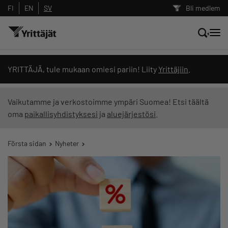
FI
EN
SV
Bli medlem
Sök nyheter, innehåll och utbildningar
YRITTÄJÄ, tule mukaan omiesi pariin! Liity
Yrittäjiin
.
Sök
Vaikutamme ja verkostoimme ympäri Suomea! Etsi täältä
oma
paikallisyhdistyksesi
ja
aluejärjestösi
.
Innehållstyp: alla
Första sidan
Nyheter