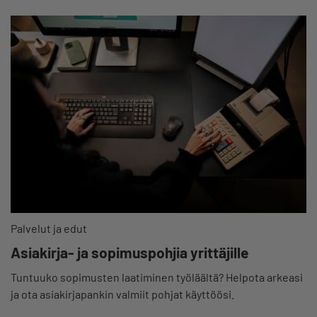
Palvelut ja edut
Asiakirja- ja sopimuspohjia yrittäjille
Tuntuuko sopimusten laatiminen työläältä? Helpota arkeasi
ja ota asiakirjapankin valmiit pohjat käyttöösi.