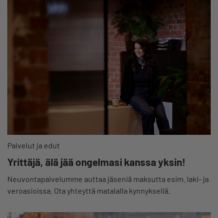
Palvelut ja edut
Yrittäjä, älä jää ongelmasi kanssa yksin!
Neuvontapalvelumme auttaa jäseniä maksutta esim. laki- ja
veroasioissa. Ota yhteyttä matalalla kynnyksellä.