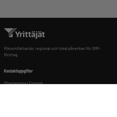
Riksomfattande, regional och lokal påverkan för SMF-
företag.
Kontaktuppgifter
Företagarna i Finland
PB 999, 00101 HELSINGFORS
telefon 09 229 221
Dataskyddsbeskrivning och cookies
Cookie-inställningar