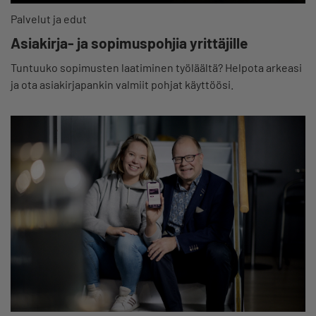
Palvelut ja edut
Asiakirja- ja sopimuspohjia yrittäjille
Tuntuuko sopimusten laatiminen työläältä? Helpota arkeasi
ja ota asiakirjapankin valmiit pohjat käyttöösi.