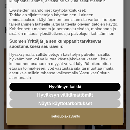
kumppaneillemme, eivätkä ne vaikuta selaustietoihin.
Dela
Evästeiden mahdolliset käyttötarkoitukset:
Tarkkojen sijaintitietojen käyttäminen. Laitteen
ominaisuuksien käyttäminen tunnistamista varten. Tietojen
tallentaminen laitteelle ja/tai laitteella olevien tietojen käyttö.
Katso myös
Kohdennettu mainonta ja personoitu sisältö, mainonnan ja
sisällön mittaus, yleisötutkimus ja palvelujen kehittäminen .
Suomen Yrittäjät ja sen kumppanit tarvitsevat
suostumuksesi seuraaviin:
Hyväksymällä sallitte tietojen käsittelyn palvelun sisällä,
hylkääminen voi vaikuttaa käyttäjäkokemukseen. Jotkut
kolmannen osapuolen myyjät voivat käyttää oikeutettua
etuaan toimiakseen, voit vastustaa sitä tai muuttaa muita
asetuksia milloin tahansa valitsemalla 'Asetukset' sivun
alareunasta.
Hyväksyn kaikki
Hyväksyn välttämättömät
Näytä käyttötarkoitukset
Tietosuojakäytäntö