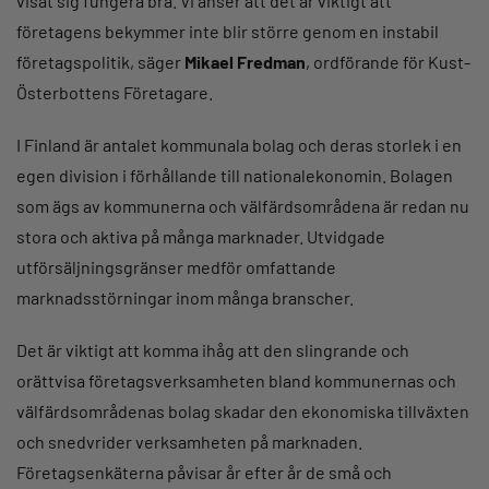
visat sig fungera bra. Vi anser att det är viktigt att
företagens bekymmer inte blir större genom en instabil
företagspolitik, säger
Mikael Fredman
, ordförande för Kust-
Österbottens Företagare.
I Finland är antalet kommunala bolag och deras storlek i en
egen division i förhållande till nationalekonomin. Bolagen
som ägs av kommunerna och välfärdsområdena är redan nu
stora och aktiva på många marknader. Utvidgade
utförsäljningsgränser medför omfattande
marknadsstörningar inom många branscher.
Det är viktigt att komma ihåg att den slingrande och
orättvisa företagsverksamheten bland kommunernas och
välfärdsområdenas bolag skadar den ekonomiska tillväxten
och snedvrider verksamheten på marknaden.
Företagsenkäterna påvisar år efter år de små och