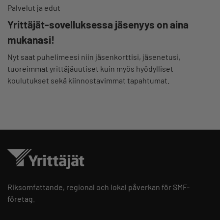
Palvelut ja edut
Yrittäjät-sovelluksessa jäsenyys on aina
mukanasi!
Nyt saat puhelimeesi niin jäsenkorttisi, jäsenetusi,
tuoreimmat yrittäjäuutiset kuin myös hyödylliset
koulutukset sekä kiinnostavimmat tapahtumat.
Riksomfattande, regional och lokal påverkan för SMF-
företag.