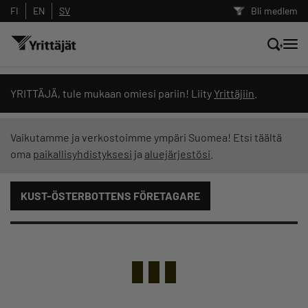
FI
EN
SV
Bli medlem
Sök nyheter, innehåll och utbildningar
YRITTÄJÄ, tule mukaan omiesi pariin! Liity
Yrittäjiin
.
Sök
Vaikutamme ja verkostoimme ympäri Suomea! Etsi täältä
oma
paikallisyhdistyksesi
ja
aluejärjestösi
.
Innehållstyp: alla
KUST-ÖSTERBOTTENS FÖRETAGARE