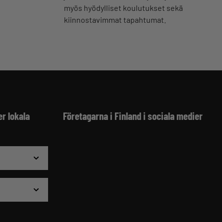
myös hyödylliset koulutukset sekä
kiinnostavimmat tapahtumat.
er lokala
Företagarna i Finland i sociala medier