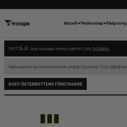
Aktuellt
Medlemskap
Rådgivning
Sök nyheter, innehåll och utbil
YRITTÄJÄ, tule mukaan omiesi pariin! Liity
Yrittäjiin
.
Vaikutamme ja verkostoimme ympäri Suomea! Etsi täältä o
KUST-ÖSTERBOTTENS FÖRETAGARE
Innehållstyp: alla