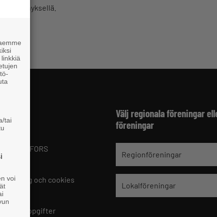
alla kynnyksellä.
 haemme
iksi
linkkiä
 etujen
tö-
uta
fter
Välj regionala föreningar ell
/tai
föreningar
tu
 Finland
1 HELSINGFORS
Regionföreningar
i
9 221
en voi
skrivning och cookies
Lokalföreningar
ät
lningar
ai
ivun
kontaktuppgifter