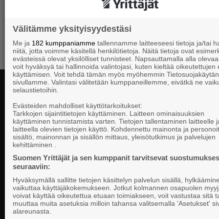
yhteyttä matal
valtakunnallisesti! Tule mukaan oppimaan
verkossa tai verkostoitumaan paikanpäällä.
Välitämme yksityisyydestäsi
Me ja
182 kumppaniamme
tallennamme laitteeseesi tietoja ja/tai
niitä, jotta voimme käsitellä henkilötietoja. Näitä tietoja ovat esimerk
evästeissä olevat yksilölliset tunnisteet. Napsauttamalla alla olevaa 
voit hyväksyä tai hallinnoida valintojasi, kuten kieltää oikeutettujen
käyttämisen. Voit tehdä tämän myös myöhemmin Tietosuojakäytän
sivullamme. Valintasi välitetään kumppaneillemme, eivätkä ne vaik
selaustietoihin.
Evästeiden mahdolliset käyttötarkoitukset:
Kontaktuppgi
Tarkkojen sijaintitietojen käyttäminen. Laitteen ominaisuuksien
käyttäminen tunnistamista varten. Tietojen tallentaminen laitteelle ja
laitteella olevien tietojen käyttö. Kohdennettu mainonta ja personoi
sisältö, mainonnan ja sisällön mittaus, yleisötutkimus ja palvelujen
Företagarna i
kehittäminen .
Riksomfattande, regional och lokal
PB 999, 0010
påverkan för SMF-företag.
Suomen Yrittäjät ja sen kumppanit tarvitsevat suostumukses
telefon 09 22
seuraaviin:
Hyväksymällä sallitte tietojen käsittelyn palvelun sisällä, hylkäämin
Dataskyddsbe
vaikuttaa käyttäjäkokemukseen. Jotkut kolmannen osapuolen myyj
Cookie-instäl
voivat käyttää oikeutettua etuaan toimiakseen, voit vastustaa sitä t
muuttaa muita asetuksia milloin tahansa valitsemalla 'Asetukset' s
alareunasta.
Personalens 