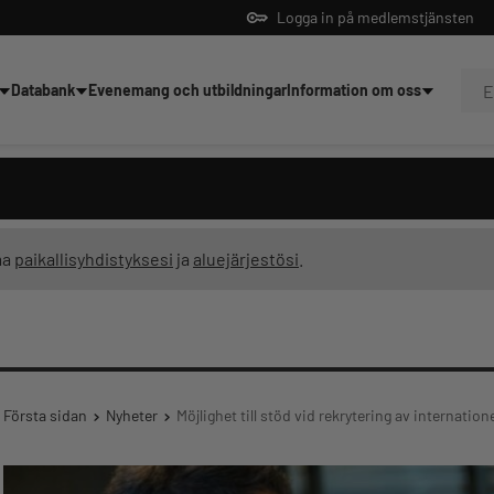
Logga in på medlemstjänsten
Databank
Evenemang och utbildningar
Information om oss
dningar
ma
paikallisyhdistyksesi
ja
aluejärjestösi
.
Första sidan
Nyheter
Möjlighet till stöd vid rekrytering av internation