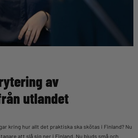
krytering av
från utlandet
ar kring hur allt det praktiska ska skötas i Finland? Nu
tstagare att slå sig ner i Finland. Nu bjuds små och