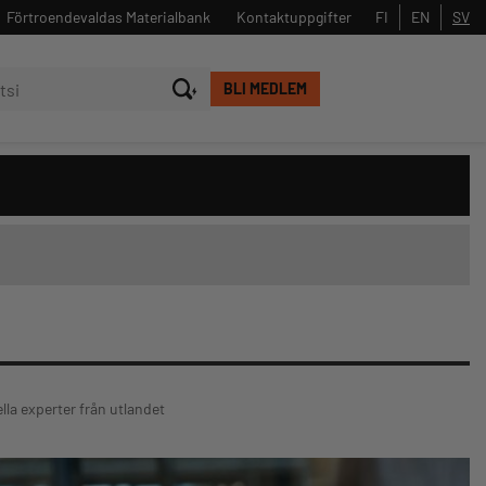
Förtroendevaldas Materialbank
Kontaktuppgifter
FI
EN
SV
BLI MEDLEM
Stäng
Sök
ella experter från utlandet