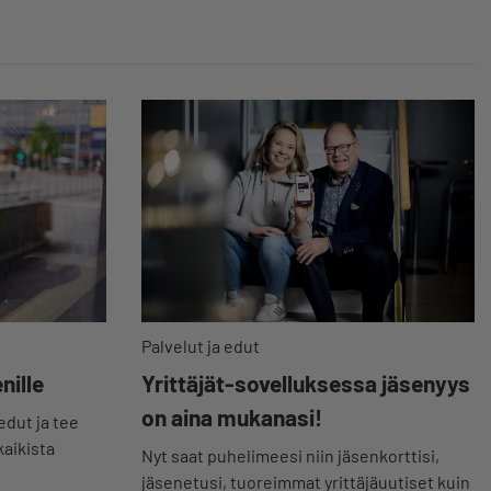
Palvelut ja edut
nille
Yrittäjät-sovelluksessa jäsenyys
on aina mukanasi!
ut ja tee
kaikista
Nyt saat puhelimeesi niin jäsenkorttisi,
jäsenetusi, tuoreimmat yrittäjäuutiset kuin