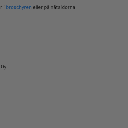
r i
broschyren
eller på nätsidorna
 Oy