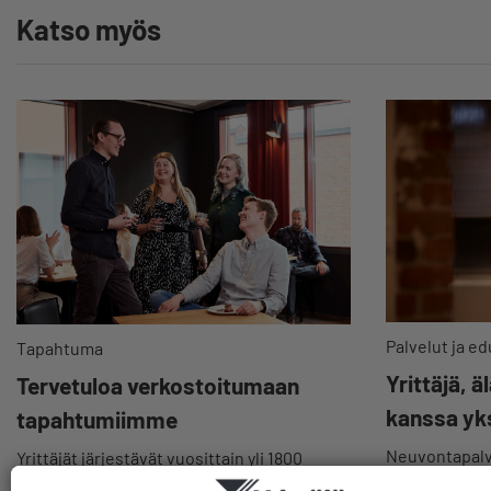
Katso myös
Palvelut ja ed
Tapahtuma
Yrittäjä, ä
Tervetuloa verkostoitumaan
kanssa yk
tapahtumiimme
Neuvontapalv
Yrittäjät järjestävät vuosittain yli 1800
maksutta esim.
tapahtumaa paikallisesti, alueellisesti ja