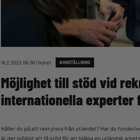
16.2.2022 08:38
Nyhet
#ANSTÄLLNING
Möjlighet till stöd vid re
internationella experter 
Håller du på att rekrytera från utlandet? Har du fundering
är det möjligt att få stöd för att hjälpa en utländsk arbe