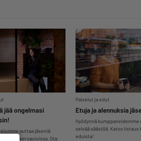
Palvelut ja edut
ut
Etuja ja alennuksia jäse
lä jää ongelmasi
sin!
Hyödynnä kumppaneidemme ed
selvää säästöä. Katso listaus 
elumme auttaa jäseniä
eduista!
 laki- ja veroasioissa. Ota