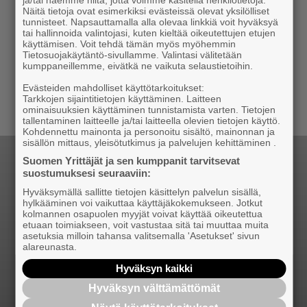
ansökan öppen nu!
Näitä tietoja ovat esimerkiksi evästeissä olevat yksilölliset
tunnisteet. Napsauttamalla alla olevaa linkkiä voit hyväksyä
tai hallinnoida valintojasi, kuten kieltää oikeutettujen etujen
13.9.2024 20:33
Nyhet
käyttämisen. Voit tehdä tämän myös myöhemmin
Tietosuojakäytäntö-sivullamme. Valintasi välitetään
Ge oss några minuter av din tid och svara på
kumppaneillemme, eivätkä ne vaikuta selaustietoihin.
Svenska nätverkets frågeundersökning
Evästeiden mahdolliset käyttötarkoitukset:
Tarkkojen sijaintitietojen käyttäminen. Laitteen
ominaisuuksien käyttäminen tunnistamista varten. Tietojen
tallentaminen laitteelle ja/tai laitteella olevien tietojen käyttö.
Kohdennettu mainonta ja personoitu sisältö, mainonnan ja
sisällön mittaus, yleisötutkimus ja palvelujen kehittäminen .
Suomen Yrittäjät ja sen kumppanit tarvitsevat
suostumuksesi seuraaviin:
Hyväksymällä sallitte tietojen käsittelyn palvelun sisällä,
hylkääminen voi vaikuttaa käyttäjäkokemukseen. Jotkut
kolmannen osapuolen myyjät voivat käyttää oikeutettua
etuaan toimiakseen, voit vastustaa sitä tai muuttaa muita
asetuksia milloin tahansa valitsemalla 'Asetukset' sivun
alareunasta.
Hyväksyn kaikki
Hyväksyn välttämättömät