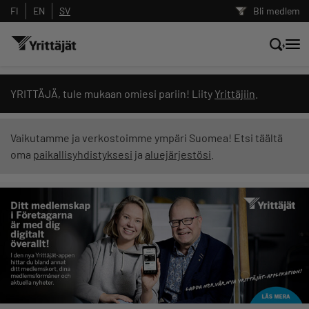
FI
EN
SV
Bli medlem
Sök nyheter, innehåll och utbildningar
YRITTÄJÄ, tule mukaan omiesi pariin! Liity
Yrittäjiin
.
Sök
Vaikutamme ja verkostoimme ympäri Suomea! Etsi täältä
oma
paikallisyhdistyksesi
ja
aluejärjestösi
.
Innehållstyp: alla