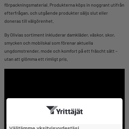
förpackningsmaterial. Produkterna köps in noggrant utifrån
efterfrågan, och utgående produkter säljs slut eller
doneras till välgörenhet.
By Olivias sortiment inkluderar damkläder, väskor, skor,
smycken och mobilskal som förenar aktuella
ungdomstrender, mode och komfort på ett fräscht sätt –
utan att glömma ett rimligt pris.
Välitämme yksityisyydestäsi