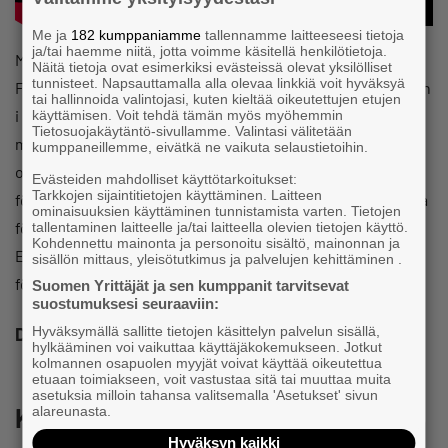
Me ja
182 kumppaniamme
tallennamme laitteeseesi tietoja
ja/tai haemme niitä, jotta voimme käsitellä henkilötietoja.
Mellersta Österbottens Företagare ordnade den regionala
Näitä tietoja ovat esimerkiksi evästeissä olevat yksilölliset
tunnisteet. Napsauttamalla alla olevaa linkkiä voit hyväksyä
Företagargalan 15.11.2025 i Karleby. I år genomfördes festen
tai hallinnoida valintojasi, kuten kieltää oikeutettujen etujen
i en unik miljö – i de nya produktionslokalerna hos
käyttämisen. Voit tehdä tämän myös myöhemmin
Tietosuojakäytäntö-sivullamme. Valintasi välitetään
medlemsföretaget Jukkola Systems Oy, mitt i företagandet
kumppaneillemme, eivätkä ne vaikuta selaustietoihin.
och dess vardag. Under kvällen delades de regionala
Evästeiden mahdolliset käyttötarkoitukset:
Tarkkojen sijaintitietojen käyttäminen. Laitteen
företagarpriserna ut, och man firade regionens mångsidiga
ominaisuuksien käyttäminen tunnistamista varten. Tietojen
företagande, gemenskap och framgångsberättelser.
tallentaminen laitteelle ja/tai laitteella olevien tietojen käyttö.
Kohdennettu mainonta ja personoitu sisältö, mainonnan ja
Evenemanget samlade över 200 deltagare för att fira
sisällön mittaus, yleisötutkimus ja palvelujen kehittäminen .
företagandets kraft och livskraft.
Suomen Yrittäjät ja sen kumppanit tarvitsevat
suostumuksesi seuraaviin:
Dela
Hyväksymällä sallitte tietojen käsittelyn palvelun sisällä,
hylkääminen voi vaikuttaa käyttäjäkokemukseen. Jotkut
kolmannen osapuolen myyjät voivat käyttää oikeutettua
etuaan toimiakseen, voit vastustaa sitä tai muuttaa muita
asetuksia milloin tahansa valitsemalla 'Asetukset' sivun
Katso myös
alareunasta.
Hyväksyn kaikki