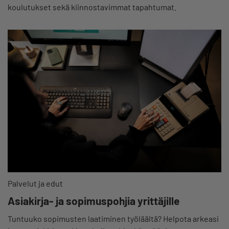
koulutukset sekä kiinnostavimmat tapahtumat.
Palvelut ja edut
Asiakirja- ja sopimuspohjia yrittäjille
Tuntuuko sopimusten laatiminen työläältä? Helpota arkeasi