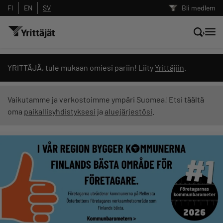
FI
EN
SV
Bli medlem
Sök nyheter, innehåll och utbildningar
YRITTÄJÄ, tule mukaan omiesi pariin! Liity
Yrittäjiin
.
Sök
Vaikutamme ja verkostoimme ympäri Suomea! Etsi täältä
oma
paikallisyhdistyksesi
ja
aluejärjestösi
.
Innehållstyp: alla