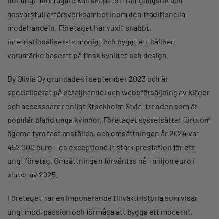
hur unga företagare kan skapa en framgångsrik och
ansvarsfull affärsverksamhet inom den traditionella
modehandeln. Företaget har vuxit snabbt,
internationaliserats modigt och byggt ett hållbart
varumärke baserat på finsk kvalitet och design.
By Olivia Oy grundades i september 2023 och är
specialiserat på detaljhandel och webbförsäljning av kläder
och accessoarer enligt Stockholm Style-trenden som är
populär bland unga kvinnor. Företaget sysselsätter förutom
ägarna fyra fast anställda, och omsättningen år 2024 var
452 000 euro – en exceptionellt stark prestation för ett
ungt företag. Omsättningen förväntas nå 1 miljon euro i
slutet av 2025.
Företaget har en imponerande tillväxthistoria som visar
ungt mod, passion och förmåga att bygga ett modernt,