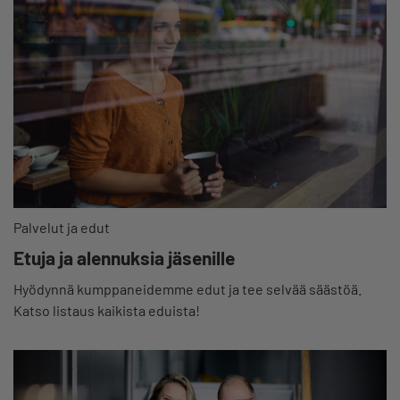
Palvelut ja edut
Etuja ja alennuksia jäsenille
Hyödynnä kumppaneidemme edut ja tee selvää säästöä.
Katso listaus kaikista eduista!