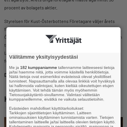
procent av bolagets aktier.
Styrelsen för Kust-Österbottens Företagare väljer årets
företagare, egenföretagare och unga företagare i
Österbotten under sitt oktobermöte. Prisen delas ut på den
traditionella Företagarfesten på Norrvalla i Vörå 9.11.2024.
Lokalföreningarnas pristagare uppmärksammas på samma
Välitämme yksityisyydestäsi
fest.
Me ja
182 kumppaniamme
tallennamme laitteeseesi tietoja
ja/tai haemme niitä, jotta voimme käsitellä henkilötietoja.
Dela
Näitä tietoja ovat esimerkiksi evästeissä olevat yksilölliset
tunnisteet. Napsauttamalla alla olevaa linkkiä voit hyväksyä
tai hallinnoida valintojasi, kuten kieltää oikeutettujen etujen
käyttämisen. Voit tehdä tämän myös myöhemmin
Tietosuojakäytäntö-sivullamme. Valintasi välitetään
Katso myös
kumppaneillemme, eivätkä ne vaikuta selaustietoihin.
Evästeiden mahdolliset käyttötarkoitukset:
Tarkkojen sijaintitietojen käyttäminen. Laitteen
ominaisuuksien käyttäminen tunnistamista varten. Tietojen
tallentaminen laitteelle ja/tai laitteella olevien tietojen käyttö.
Kohdennettu mainonta ja personoitu sisältö, mainonnan ja