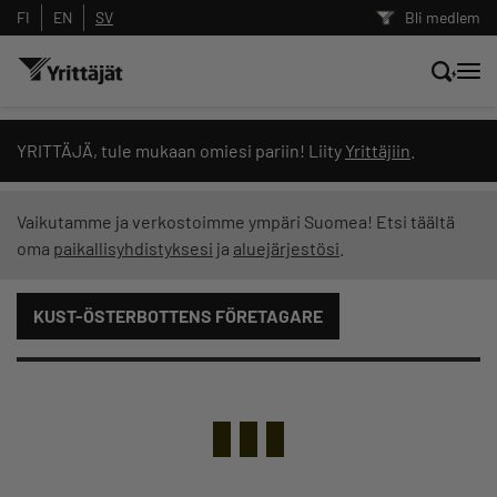
FI
EN
SV
Bli medlem
Sök nyheter, innehåll och utbildningar
YRITTÄJÄ, tule mukaan omiesi pariin! Liity
Yrittäjiin
.
Sök
Vaikutamme ja verkostoimme ympäri Suomea! Etsi täältä
oma
paikallisyhdistyksesi
ja
aluejärjestösi
.
Innehållstyp: alla
KUST-ÖSTERBOTTENS FÖRETAGARE