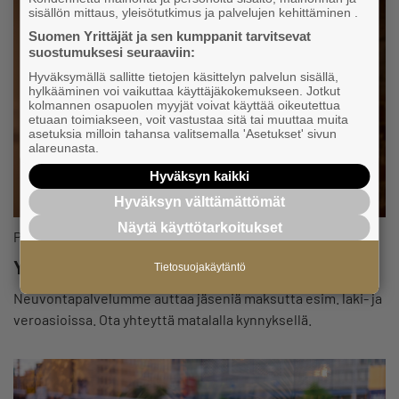
sisällön mittaus, yleisötutkimus ja palvelujen kehittäminen .
Suomen Yrittäjät ja sen kumppanit tarvitsevat
suostumuksesi seuraaviin:
Hyväksymällä sallitte tietojen käsittelyn palvelun sisällä,
hylkääminen voi vaikuttaa käyttäjäkokemukseen. Jotkut
kolmannen osapuolen myyjät voivat käyttää oikeutettua
etuaan toimiakseen, voit vastustaa sitä tai muuttaa muita
asetuksia milloin tahansa valitsemalla 'Asetukset' sivun
alareunasta.
Hyväksyn kaikki
Hyväksyn välttämättömät
Näytä käyttötarkoitukset
Palvelut ja edut
Yrittäjä, älä jää ongelmasi kanssa yksin!
Tietosuojakäytäntö
Neuvontapalvelumme auttaa jäseniä maksutta esim. laki- ja
veroasioissa. Ota yhteyttä matalalla kynnyksellä.