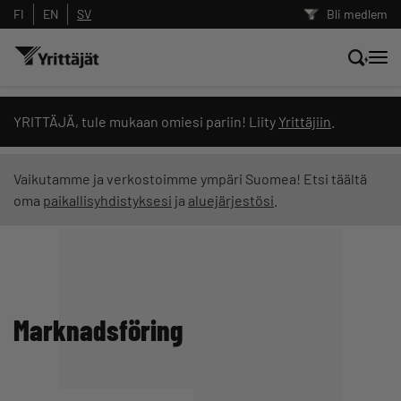
FI
EN
SV
Bli medlem
Sök nyheter, innehåll och utbildningar
YRITTÄJÄ, tule mukaan omiesi pariin! Liity
Yrittäjiin
.
Sök
Vaikutamme ja verkostoimme ympäri Suomea! Etsi täältä
oma
paikallisyhdistyksesi
ja
aluejärjestösi
.
Innehållstyp: alla
Marknadsföring