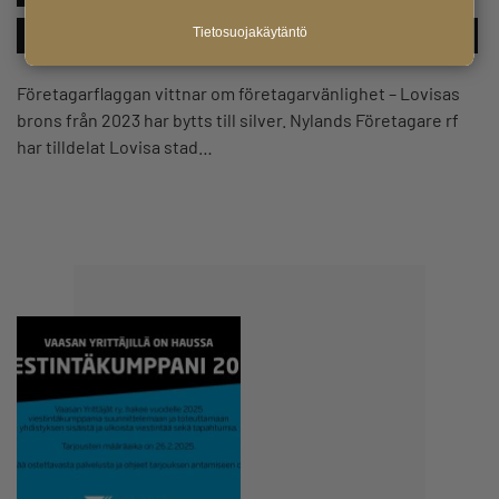
Tietosuojakäytäntö
#NÄTVERK
#STÖD&RÅD
#TILLVÄXT&UTVECKLING
Företagarflaggan vittnar om företagarvänlighet – Lovisas
brons från 2023 har bytts till silver. Nylands Företagare rf
har tilldelat Lovisa stad…