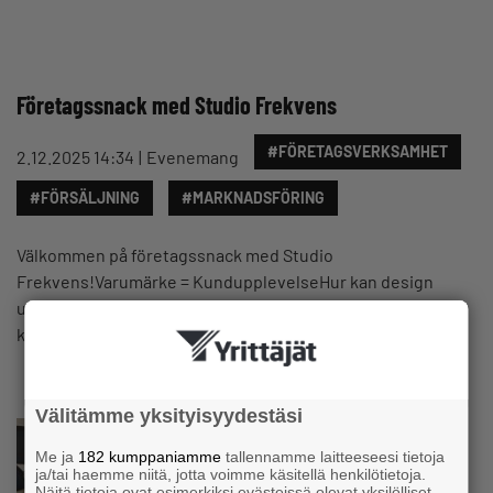
Företagssnack med Studio Frekvens
#FÖRETAGSVERKSAMHET
2.12.2025 14:34
Evenemang
#FÖRSÄLJNING
#MARKNADSFÖRING
Välkommen på företagssnack med Studio
Frekvens!Varumärke = KundupplevelseHur kan design
utveckla ditt företags affärsverksamhet och
kundupplevelse?Under kvällen dyker vi in…
Välitämme yksityisyydestäsi
Me ja
182 kumppaniamme
tallennamme laitteeseesi tietoja
ja/tai haemme niitä, jotta voimme käsitellä henkilötietoja.
Näitä tietoja ovat esimerkiksi evästeissä olevat yksilölliset