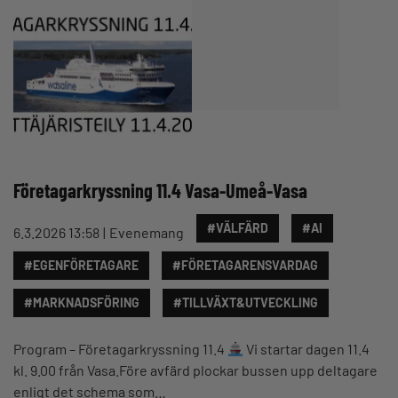
Företagarkryssning 11.4 Vasa-Umeå-Vasa
#VÄLFÄRD
#AI
6.3.2026 13:58
Evenemang
#EGENFÖRETAGARE
#FÖRETAGARENSVARDAG
#MARKNADSFÖRING
#TILLVÄXT&UTVECKLING
Program – Företagarkryssning 11.4
Vi startar dagen 11.4
kl. 9.00 från Vasa.Före avfärd plockar bussen upp deltagare
enligt det schema som…