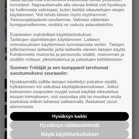
tunnisteet. Napsauttamalla alla olevaa linkkiä voit hyväksyä
tai hallinnoida valintojasi, kuten kieltää oikeutettujen etujen
käyttämisen. Voit tehdä tämän myös myöhemmin
Tietosuojakäytäntö-sivullamme. Valintasi välitetään
kumppaneillemme, eivätkä ne vaikuta selaustietoihin.
Evästeiden mahdolliset käyttötarkoitukset:
Tarkkojen sijaintitietojen käyttäminen. Laitteen
ominaisuuksien käyttäminen tunnistamista varten. Tietojen
Silverfärgad företagarflagga tilldelad Lovisa stad
tallentaminen laitteelle ja/tai laitteella olevien tietojen käyttö.
Kohdennettu mainonta ja personoitu sisältö, mainonnan ja
av Nylands Företagare
sisällön mittaus, yleisötutkimus ja palvelujen kehittäminen .
Suomen Yrittäjät ja sen kumppanit tarvitsevat
#FÖRENING
10.10.2025 11:55
Nyhet
suostumuksesi seuraaviin:
Hyväksymällä sallitte tietojen käsittelyn palvelun sisällä,
#EGENFÖRETAGARE
#FÖRETAGARENSVARDAG
hylkääminen voi vaikuttaa käyttäjäkokemukseen. Jotkut
kolmannen osapuolen myyjät voivat käyttää oikeutettua
etuaan toimiakseen, voit vastustaa sitä tai muuttaa muita
#FÖRETAGETSEKONOMI
#FÖRETAGSAMHETSFOSTRAN
asetuksia milloin tahansa valitsemalla 'Asetukset' sivun
alareunasta.
#FÖRETAGSANSVAR
#FÖRETAGSVERKSAMHET
Hyväksyn kaikki
#FÖRSÄLJNING
#KREATIVSEKTOR
#LEDERSKAP
Hyväksyn välttämättömät
Näytä käyttötarkoitukset
#MARKNADSFÖRING
#NÄRINGSLIVSPOLITIK