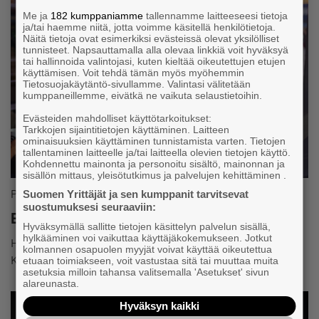
Me ja
182 kumppaniamme
tallennamme laitteeseesi tietoja
ja/tai haemme niitä, jotta voimme käsitellä henkilötietoja.
Näitä tietoja ovat esimerkiksi evästeissä olevat yksilölliset
tunnisteet. Napsauttamalla alla olevaa linkkiä voit hyväksyä
tai hallinnoida valintojasi, kuten kieltää oikeutettujen etujen
käyttämisen. Voit tehdä tämän myös myöhemmin
Tietosuojakäytäntö-sivullamme. Valintasi välitetään
kumppaneillemme, eivätkä ne vaikuta selaustietoihin.
Evästeiden mahdolliset käyttötarkoitukset:
Tarkkojen sijaintitietojen käyttäminen. Laitteen
ominaisuuksien käyttäminen tunnistamista varten. Tietojen
tallentaminen laitteelle ja/tai laitteella olevien tietojen käyttö.
Kohdennettu mainonta ja personoitu sisältö, mainonnan ja
sisällön mittaus, yleisötutkimus ja palvelujen kehittäminen .
Palvelut ja edut
Suomen Yrittäjät ja sen kumppanit tarvitsevat
suostumuksesi seuraaviin:
Etuja ja alennuksia jäsenille
Hyväksymällä sallitte tietojen käsittelyn palvelun sisällä,
hylkääminen voi vaikuttaa käyttäjäkokemukseen. Jotkut
Hyödynnä kumppaneidemme edut ja tee selvää säästöä.
kolmannen osapuolen myyjät voivat käyttää oikeutettua
Katso listaus kaikista eduista!
etuaan toimiakseen, voit vastustaa sitä tai muuttaa muita
asetuksia milloin tahansa valitsemalla 'Asetukset' sivun
alareunasta.
Hyväksyn kaikki