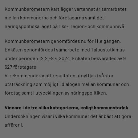
Kommunbarometern kartlägger vartannat år samarbetet
mellan kommunerna och företagarna samt det
näringspolitiska läget på riks-, region- och kommunnivå.
Kommunbarometern genomfördes nu för 11:e gången.
Enkäten genomfördes i samarbete med Taloustutkimus
under perioden 12.2.–8.4.2024. Enkäten besvarades av 9
627 företagare.
Vi rekommenderar att resultaten utnyttjas i så stor
utsträckning som möjligt i dialogen mellan kommuner och
företag samt i utvecklingen av näringspolitiken.
Vinnare i de tre olika kategorierna, enligt kommunstorlek
Undersökningen visar i vilka kommuner det är bäst att göra
affärer i.