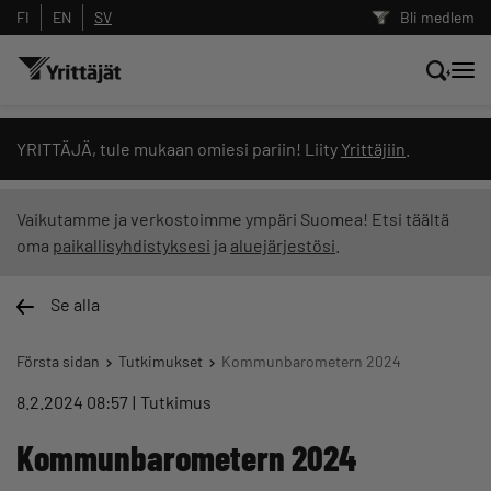
FI
EN
SV
Bli medlem
Sök nyheter, innehåll och utbildningar
YRITTÄJÄ, tule mukaan omiesi pariin! Liity
Yrittäjiin
.
Sök
Vaikutamme ja verkostoimme ympäri Suomea! Etsi täältä
oma
paikallisyhdistyksesi
ja
aluejärjestösi
.
Innehållstyp: alla
Se alla
Första sidan
Tutkimukset
Kommunbarometern 2024
8.2.2024 08:57
Tutkimus
Kommunbarometern 2024