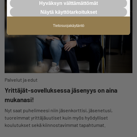
Hyväksyn välttämättömät
Näytä käyttötarkoitukset
Tietosuojakäytäntö
Palvelut ja edut
Yrittäjät-sovelluksessa jäsenyys on aina
mukanasi!
Nyt saat puhelimeesi niin jäsenkorttisi, jäsenetusi,
tuoreimmat yrittäjäuutiset kuin myös hyödylliset
koulutukset sekä kiinnostavimmat tapahtumat.