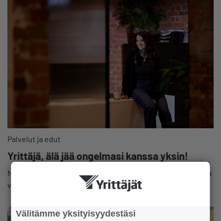
Palvelut ja edut
Yrittäjä, älä jää ongelmasi kanssa yksin!
Neuvontapalvelumme auttaa jäseniä maksutta esim. laki- ja
veroasioissa. Ota yhteyttä matalalla kynnyksellä.
Välitämme yksityisyydestäsi