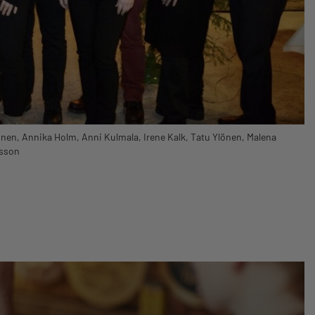
nen, Annika Holm, Anni Kulmala, Irene Kalk, Tatu Ylönen, Malena
ksson