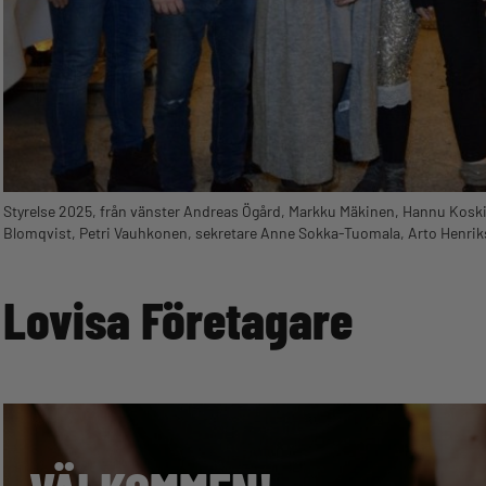
Styrelse 2025, från vänster Andreas Ögård, Markku Mäkinen, Hannu Koski
Blomqvist, Petri Vauhkonen, sekretare Anne Sokka-Tuomala, Arto Henri
Lovisa Företagare