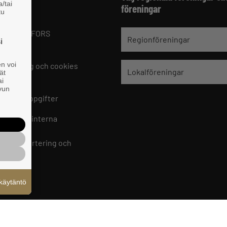
/tai
föreningar
tu
 Finland
1 HELSINGFORS
Regionföreningar
i
9 221
en voi
skrivning och cookies
Lokalföreningar
ät
lningar
ai
ivun
kontaktuppgifter
 Finlands interna
skanal
 för rapportering och
käytäntö