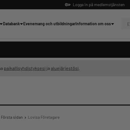
Logga in på medlemstjänsten
Databank
Evenemang och utbildningar
Information om oss
dningar
ma
paikallisyhdistyksesi
ja
aluejärjestösi
.
Första sidan
Lovisa Företagare