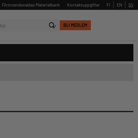
Förtroendevaldas Materialbank
Kontaktuppgifter
FI
EN
SV
BLI MEDLEM
Stäng
Sök