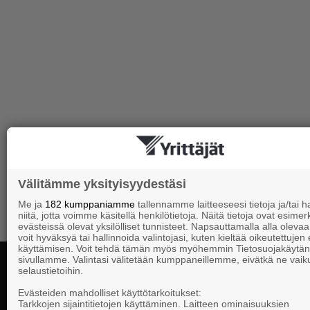
Välitämme yksityisyydestäsi
Me ja
182 kumppaniamme
tallennamme laitteeseesi tietoja ja/tai
niitä, jotta voimme käsitellä henkilötietoja. Näitä tietoja ovat esimerk
evästeissä olevat yksilölliset tunnisteet. Napsauttamalla alla olevaa 
voit hyväksyä tai hallinnoida valintojasi, kuten kieltää oikeutettujen
käyttämisen. Voit tehdä tämän myös myöhemmin Tietosuojakäytän
sivullamme. Valintasi välitetään kumppaneillemme, eivätkä ne vaik
selaustietoihin.
Evästeiden mahdolliset käyttötarkoitukset:
Kontaktuppgi
Tarkkojen sijaintitietojen käyttäminen. Laitteen ominaisuuksien