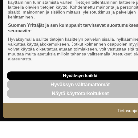
käyttäminen tunnistamista varten. Tietojen tallentaminen laitteelle ja
laitteella olevien tietojen käyttö. Kohdennettu mainonta ja personoi
sisältö, mainonnan ja sisällön mittaus, yleisötutkimus ja palvelujen
Företagarna i
kehittäminen .
Riksomfattande, regional och lokal
PB 999, 0010
påverkan för SMF-företag.
Suomen Yrittäjät ja sen kumppanit tarvitsevat suostumukses
telefon 09 22
seuraaviin:
Hyväksymällä sallitte tietojen käsittelyn palvelun sisällä, hylkäämin
Dataskyddsbe
vaikuttaa käyttäjäkokemukseen. Jotkut kolmannen osapuolen myyj
Cookie-instäl
voivat käyttää oikeutettua etuaan toimiakseen, voit vastustaa sitä t
muuttaa muita asetuksia milloin tahansa valitsemalla 'Asetukset' s
alareunasta.
Personalens 
Företagarna i
Hyväksyn kaikki
rapportering
Hyväksyn välttämättömät
Instruktioner
Näytä käyttötarkoitukset
dataskydd
Tietosuoja