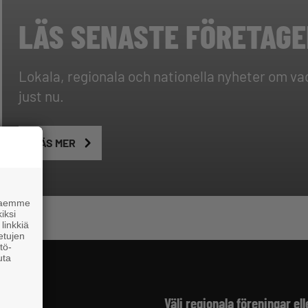
LÄS SENASTE FÖRETAG
Lokala, regionala och nationella nyheter om v
just nu.
LÄS MER
 haemme
iksi
linkkiä
 etujen
tö-
uta
fter
Välj regionala föreningar ell