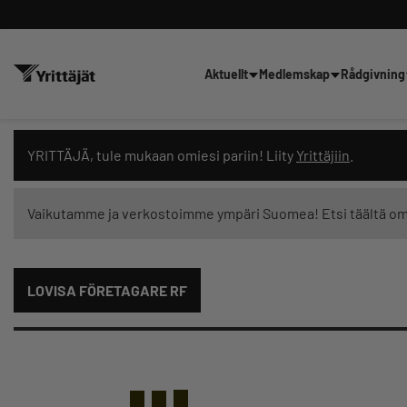
Aktuellt
Medlemskap
Rådgivning
Sök nyheter, innehåll och utbil
YRITTÄJÄ, tule mukaan omiesi pariin! Liity
Yrittäjiin
.
Vaikutamme ja verkostoimme ympäri Suomea! Etsi täältä o
Innehållstyp: alla
LOVISA FÖRETAGARE RF