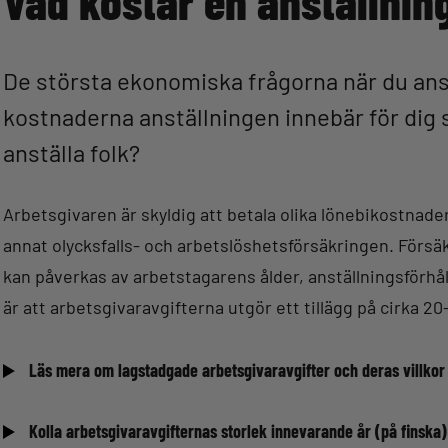
Vad kostar en anställnin
De största ekonomiska frågorna när du anst
kostnaderna anställningen innebär för dig s
anställa folk?
Arbetsgivaren är skyldig att betala olika lönebikostnade
annat olycksfalls- och arbetslöshetsförsäkringen. Försä
kan påverkas av arbetstagarens ålder, anställningsförhå
är att arbetsgivaravgifterna utgör ett tillägg på cirka
Läs mera om lagstadgade arbetsgivaravgifter och deras villkor
Kolla arbetsgivaravgifternas storlek innevarande år (på finska)