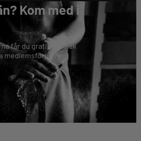
än? Kom med i
a får du gratis juridisk
lla medlemsförmåner!