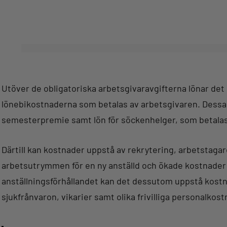
Utöver de obligatoriska arbetsgivaravgifterna lönar det 
lönebikostnaderna som betalas av arbetsgivaren. Dessa
semesterpremie samt lön för söckenhelger, som betalas u
Därtill kan kostnader uppstå av rekrytering, arbetstagare
arbetsutrymmen för en ny anställd och ökade kostnader 
anställningsförhållandet kan det dessutom uppstå kost
sjukfrånvaron, vikarier samt olika frivilliga personalkost