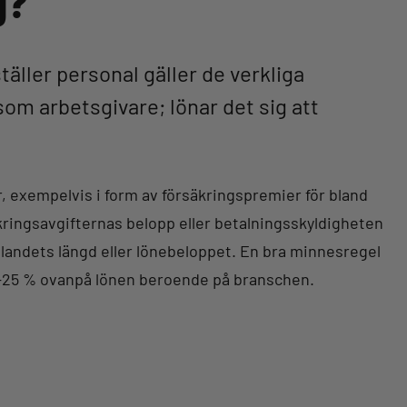
g?
äller personal gäller de verkliga
om arbetsgivare; lönar det sig att
r, exempelvis i form av försäkringspremier för bland
kringsavgifternas belopp eller betalningsskyldigheten
llandets längd eller lönebeloppet. En bra minnesregel
 20-25 % ovanpå lönen beroende på branschen.