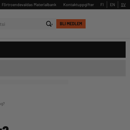
Förtroendevaldas Materialbank
Kontaktuppgifter
FI
EN
SV
BLI MEDLEM
Stäng
Sök
ng?