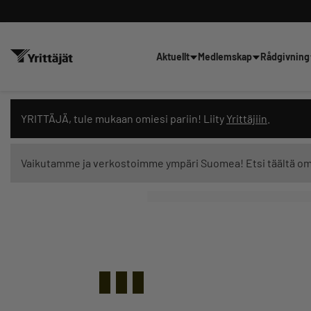
Aktuellt
Medlemskap
Rådgivning
Sök nyheter, innehåll och utbil
YRITTÄJÄ, tule mukaan omiesi pariin! Liity
Yrittäjiin
.
Vaikutamme ja verkostoimme ympäri Suomea! Etsi täältä o
Innehållstyp: alla