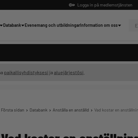
Logga in på medlemstjänsten
Databank
Evenemang och utbildningar
Information om oss
dningar
ma
paikallisyhdistyksesi
ja
aluejärjestösi
.
Första sidan
Databank
Anställa en anställd
Vad kostar en anställni