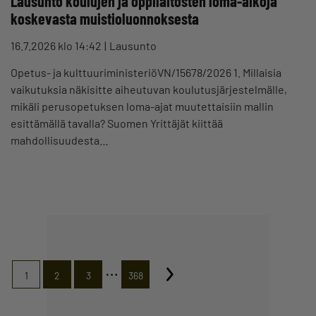
Lausunto koulujen ja oppilaitosten loma-aikoja
koskevasta muistioluonnoksesta
16.7.2026 klo 14:42
Lausunto
Opetus- ja kulttuuriministeriöVN/15678/2026 1. Millaisia
vaikutuksia näkisitte aiheutuvan koulutusjärjestelmälle,
mikäli perusopetuksen loma-ajat muutettaisiin mallin
esittämällä tavalla? Suomen Yrittäjät kiittää
mahdollisuudesta…
…
1
2
3
368