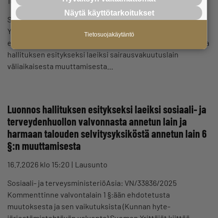
16.7.2026 klo 15:33
Lausunto
Näytä käyttötarkoitukset
Sosiaali- ja terveysministeriöAsia: VN/13732/2026 Suomen
Yrittäjät kiittää mahdollisuudesta lausua hallituksen
Tietosuojakäytäntö
esitysluonnoksesta koskien lausuntopyyntöä luonnoksesta
hallituksen esitykseksi laeiksi sairausvakuutuslain
väliaikaisesta muuttamisesta…
Luonnos hallituksen esitykseksi laeiksi sosiaali- ja
terveydenhuollon valvonnasta annetun lain ja
harmaan talouden selvitysyksiköstä annetun lain 6
§:n muuttamisesta
16.7.2026 klo 15:20
Lausunto
Sosiaali- ja terveysministeriöAsia: VN/33836/2025
Kommenttinne valvontalain 1 §:ään ehdotetusta
muutoksesta ja sen vaikutuksista (Kunnan hyte-
järjestämistehtävän valvonta) Suomen Yrittäjät kiittää