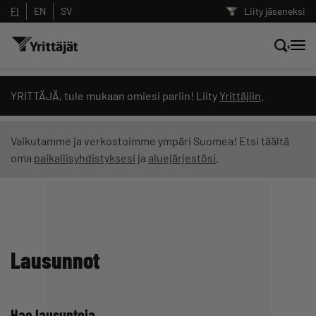
FI
EN
SV
Liity jäseneksi
Hae sivustolta tai kysy suoraan
YRITTÄJÄ, tule mukaan omiesi pariin! Liity
Yrittäjiin
.
Yrittäjien tekoälyltä
Vaikutamme ja verkostoimme ympäri Suomea! Etsi täältä
oma
paikallisyhdistyksesi
ja
aluejärjestösi
.
Hae
Suodata hakutuloksia: näytä kaikki sisältö
Lausunnot
Hae lausuntoja