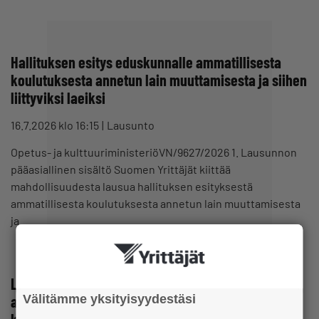
Hallituksen esitys eduskunnalle ammatillisesta
koulutuksesta annetun lain muuttamisesta ja siihen
liittyviksi laeiksi
16.7.2026 klo 16:15
Lausunto
Opetus- ja kulttuuriministeriöVN/9627/2026 1. Lausunnon
pääasiallinen sisältö Suomen Yrittäjät kiittää
mahdollisuudesta lausua hallituksen esityksestä
ammatillisesta koulutuksesta annetun lain muuttamisesta
ja…
Lausuntopyyntö luonnoksesta valtioneuvoston
Välitämme yksityisyydestäsi
asetukseksi sairaankuljetuksen kustannusten