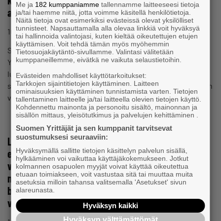
korvaustaksasta annetun valtioneuvoston
Me ja
182 kumppaniamme
tallennamme laitteeseesi tietoja
asetuksen muuttamisesta
ja/tai haemme niitä, jotta voimme käsitellä henkilötietoja.
Näitä tietoja ovat esimerkiksi evästeissä olevat yksilölliset
tunnisteet. Napsauttamalla alla olevaa linkkiä voit hyväksyä
16.7.2026 klo 15:38
Lausunto
tai hallinnoida valintojasi, kuten kieltää oikeutettujen etujen
käyttämisen. Voit tehdä tämän myös myöhemmin
Sosiaali- ja terveysministeriöAsia: VN/15287/2026 Suomen
Tietosuojakäytäntö-sivullamme. Valintasi välitetään
kumppaneillemme, eivätkä ne vaikuta selaustietoihin.
Yrittäjät kiittää mahdollisuudesta jättää lausunto
luonnoksesta valtioneuvoston asetukseksi
Evästeiden mahdolliset käyttötarkoitukset:
Tarkkojen sijaintitietojen käyttäminen. Laitteen
sairaankuljetuksen kustannusten korvaustaksasta annetun
ominaisuuksien käyttäminen tunnistamista varten. Tietojen
valtioneuvoston asetuksen muuttamisesta.…
tallentaminen laitteelle ja/tai laitteella olevien tietojen käyttö.
Kohdennettu mainonta ja personoitu sisältö, mainonnan ja
sisällön mittaus, yleisötutkimus ja palvelujen kehittäminen .
Suomen Yrittäjät ja sen kumppanit tarvitsevat
suostumuksesi seuraaviin:
Lausuntopyyntö luonnoksesta hallituksen
Hyväksymällä sallitte tietojen käsittelyn palvelun sisällä,
esitykseksi laeiksi sairausvakuutuslain
hylkääminen voi vaikuttaa käyttäjäkokemukseen. Jotkut
väliaikaisesta muuttamisesta annetun lain
kolmannen osapuolen myyjät voivat käyttää oikeutettua
etuaan toimiakseen, voit vastustaa sitä tai muuttaa muita
muuttamisesta ja toimeentulotuesta annetun lain 7
asetuksia milloin tahansa valitsemalla 'Asetukset' sivun
b §:n väliaikaisesta muuttamisesta annetun lain
alareunasta.
voimaantulosäännöksen muuttamisesta
Hyväksyn kaikki
Hyväksyn välttämättömät