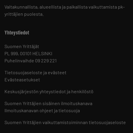
Valtakunnallista, alueellista ja paikallista vaikuttamista pk-
yrittäjien puolesta.
Yhteystiedot
Suomen Yrittäjät
PL 999, 00101 HELSINKI
Puhelinvaihde 09 229 221
Tietosuojaseloste ja evästeet
Evästeasetukset
Keskusjärjestön yhteystiedot ja henkilöstö
Suomen Yrittäjien sisäinen ilmoituskanava
Ilmoituskanavan ohjeet ja tietosuoja
Suomen Yrittäjien vaikuttamistoiminnan tietosuojaseloste