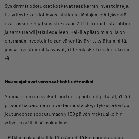
Synkimmät odotukset koskevat taas kerran investointeja.
Pk-yritysten arviot investointiensa lähiajan kehityksestä
ovat laskeneet jatkuvasti kevään 2011 barometristä lähtien,
ja sama trendi jatkui edelleen. Kaikilla päätoimialoilla on
enemmän investointejaan vähentäviä yrityksiä kuin niitä,
joissa investoinnit kasvavat. Yhteenlaskettu saldoluku on
-9.
Maksuajat ovat venyneet kohtuuttomiksi
Suomalainen maksukulttuuri on rapautunut pahasti. Yli 40
prosenttia barometriin vastanneista pk-yrityksistä kertoo
joutuneensa sopeutumaan yli 30 päivän maksuaikoihin
yritysten välisissä maksuissa.
– Pitkiin maksuaikoihin törmänneistä kolmannes sanoo