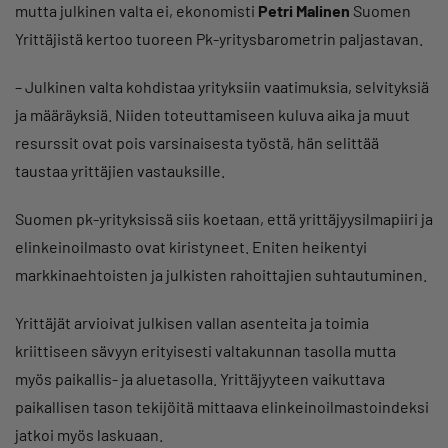
mutta julkinen valta ei, ekonomisti
Petri Malinen
Suomen
Yrittäjistä kertoo tuoreen Pk-yritysbarometrin paljastavan.
– Julkinen valta kohdistaa yrityksiin vaatimuksia, selvityksiä
ja määräyksiä. Niiden toteuttamiseen kuluva aika ja muut
resurssit ovat pois varsinaisesta työstä, hän selittää
taustaa yrittäjien vastauksille.
Suomen pk-yrityksissä siis koetaan, että yrittäjyysilmapiiri ja
elinkeinoilmasto ovat kiristyneet. Eniten heikentyi
markkinaehtoisten ja julkisten rahoittajien suhtautuminen.
Yrittäjät arvioivat julkisen vallan asenteita ja toimia
kriittiseen sävyyn erityisesti valtakunnan tasolla mutta
myös paikallis- ja aluetasolla. Yrittäjyyteen vaikuttava
paikallisen tason tekijöitä mittaava elinkeinoilmastoindeksi
jatkoi myös laskuaan.