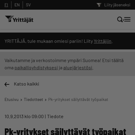
FI
EN
SV
Liity jäseneksi
Hae sivustolta tai kysy suoraan
YRITTÄJÄ, tule mukaan omiesi pariin! Liity
Yrittäjiin
.
Yrittäjien tekoälyltä
Vaikutamme ja verkostoimme ympäri Suomea! Etsi täältä
oma
paikallisyhdistyksesi
ja
aluejärjestösi
.
Hae
Katso kaikki
Suodata hakutuloksia: näytä kaikki sisältö
Etusivu
Tiedotteet
Pk-yritykset säilyttävät työpaikat
10.9.2013 klo 09:00
Tiedote
Pk-yritykset säilyttävät työpaikat