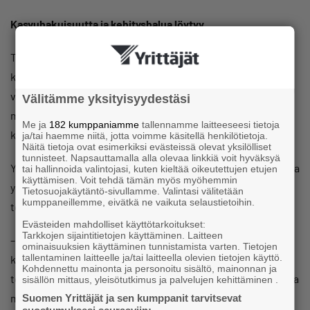
Kasvuhakuisuutta ja kehityshalua löytyy
Talouden epävarmuudesta huolimatta lähes joka
kymmenes pk-yritys ilmoittaa edelleen olevansa
voimakkaasti kasvuhakuinen ja 38 prosenttia kasvaa
Välitämme yksityisyydestäsi
mahdollisuuksiensa mukaan. Kasvuhalukkuus on selvästi
Me ja
182 kumppaniamme
tallennamme laitteeseesi tietoja
korkeampi kuin finanssikriisin aikaan vuonna 2009.
ja/tai haemme niitä, jotta voimme käsitellä henkilötietoja.
Näitä tietoja ovat esimerkiksi evästeissä olevat yksilölliset
tunnisteet. Napsauttamalla alla olevaa linkkiä voit hyväksyä
Yritykset myös kehittävät toimintaansa. Peräti 90 prosenttia
tai hallinnoida valintojasi, kuten kieltää oikeutettujen etujen
käyttämisen. Voit tehdä tämän myös myöhemmin
yrityksistä kokee, että heillä on kehitettävää omassa
Tietosuojakäytäntö-sivullamme. Valintasi välitetään
kumppaneillemme, eivätkä ne vaikuta selaustietoihin.
toiminnassaan.
Evästeiden mahdolliset käyttötarkoitukset:
Tarkkojen sijaintitietojen käyttäminen. Laitteen
– Vaikeista ajoista huolimatta entistä useampi yritys haluaa
ominaisuuksien käyttäminen tunnistamista varten. Tietojen
tallentaminen laitteelle ja/tai laitteella olevien tietojen käyttö.
kehittyä ja kehittää toimintaansa. Yritysten
Kohdennettu mainonta ja personoitu sisältö, mainonnan ja
toimintaedellytykset muuttuvat kiihtyvällä vauhdilla ja ainoa
sisällön mittaus, yleisötutkimus ja palvelujen kehittäminen .
mahdollisuus pärjätä kovassa kilpailussa on kehittyä, Petri
Suomen Yrittäjät ja sen kumppanit tarvitsevat