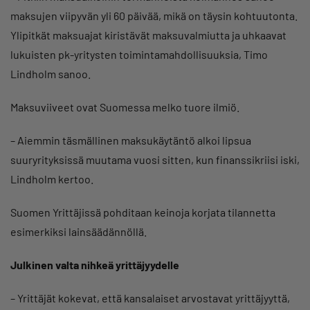
maksujen viipyvän yli 60 päivää, mikä on täysin kohtuutonta.
Ylipitkät maksuajat kiristävät maksuvalmiutta ja uhkaavat
lukuisten pk-yritysten toimintamahdollisuuksia, Timo
Lindholm sanoo.
Maksuviiveet ovat Suomessa melko tuore ilmiö.
– Aiemmin täsmällinen maksukäytäntö alkoi lipsua
suuryrityksissä muutama vuosi sitten, kun finanssikriisi iski,
Lindholm kertoo.
Suomen Yrittäjissä pohditaan keinoja korjata tilannetta
esimerkiksi lainsäädännöllä.
Julkinen valta nihkeä yrittäjyydelle
– Yrittäjät kokevat, että kansalaiset arvostavat yrittäjyyttä,