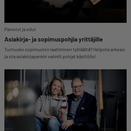
Palvelut ja edut
Asiakirja- ja sopimuspohjia yrittäjille
Tuntuuko sopimusten laatiminen työläältä? Helpota arkeasi
ja ota asiakirjapankin valmiit pohjat käyttöösi.