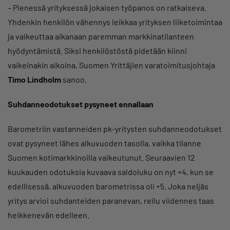
– Pienessä yrityksessä jokaisen työpanos on ratkaiseva.
Yhdenkin henkilön vähennys leikkaa yrityksen liiketoimintaa
ja vaikeuttaa aikanaan paremman markkinatilanteen
hyödyntämistä. Siksi henkilöstöstä pidetään kiinni
vaikeinakin aikoina, Suomen Yrittäjien varatoimitusjohtaja
Timo Lindholm
sanoo.
Suhdanneodotukset pysyneet ennallaan
Barometriin vastanneiden pk-yritysten suhdanneodotukset
ovat pysyneet lähes alkuvuoden tasolla, vaikka tilanne
Suomen kotimarkkinoilla vaikeutunut. Seuraavien 12
kuukauden odotuksia kuvaava saldoluku on nyt +4, kun se
edellisessä, alkuvuoden barometrissa oli +5. Joka neljäs
yritys arvioi suhdanteiden paranevan, reilu viidennes taas
heikkenevän edelleen.