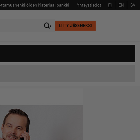
ttamushenkilöiden Materiaalipankki
Yhteystiedot
FI
EN
SV
LIITY JÄSENEKSI
Sulje
Hae