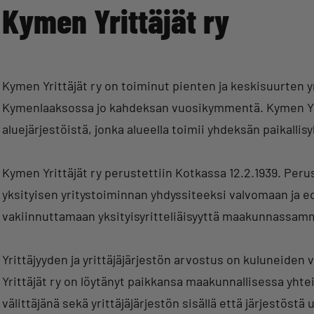
Kymen Yrittäjät ry
Kymen Yrittäjät ry on toiminut pienten ja keskisuurten y
Kymenlaaksossa jo kahdeksan vuosikymmentä. Kymen Yrit
aluejärjestöistä, jonka alueella toimii yhdeksän paikalli
Kymen Yrittäjät ry perustettiin Kotkassa 12.2.1939. Peru
yksityisen yritystoiminnan yhdyssiteeksi valvomaan ja ed
vakiinnuttamaan yksityisyritteliäisyyttä maakunnassa
Yrittäjyyden ja yrittäjäjärjestön arvostus on kuluneide
Yrittäjät ry on löytänyt paikkansa maakunnallisessa yhte
välittäjänä sekä yrittäjäjärjestön sisällä että järjestöstä 