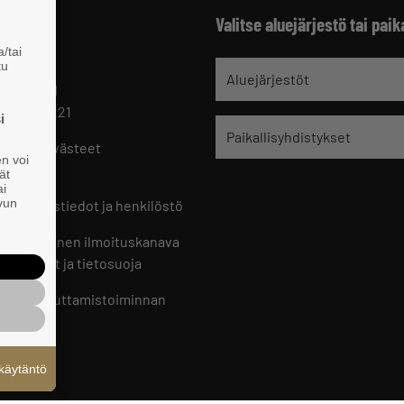
Valitse aluejärjestö tai paik
/tai
tu
jät
Aluejärjestöt
 HELSINKI
 09 229 221
i
Paikallisyhdistykset
oste ja evästeet
en voi
set
ät
ai
ivun
ön yhteystiedot ja henkilöstö
jien sisäinen ilmoituskanava
an ohjeet ja tietosuoja
jien vaikuttamistoiminnan
oste
käytäntö