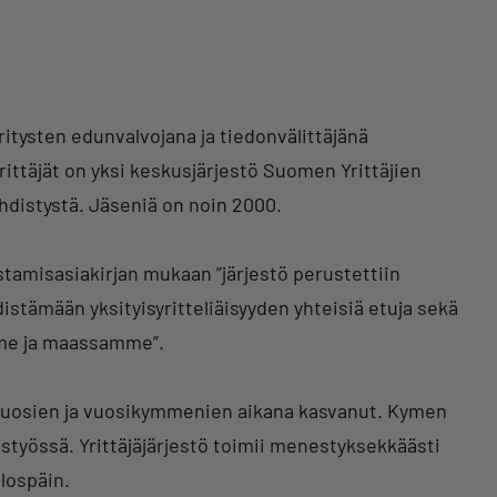
ritysten edunvalvojana ja tiedonvälittäjänä
täjät on yksi keskusjärjestö Suomen Yrittäjien
syhdistystä. Jäseniä on noin 2000.
stamisasiakirjan mukaan ”järjestö perustettiin
istämään yksityisyritteliäisyyden yhteisiä etuja sekä
mme ja maassamme”.
n vuosien ja vuosikymmenien aikana kasvanut. Kymen
istyössä. Yrittäjäjärjestö toimii menestyksekkäästi
ulospäin.