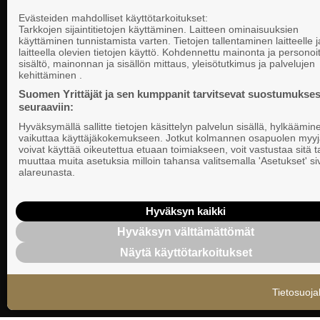
Yhteystiedot
Evästeiden mahdolliset käyttötarkoitukset:
Tarkkojen sijaintitietojen käyttäminen. Laitteen ominaisuuksien
käyttäminen tunnistamista varten. Tietojen tallentaminen laitteelle ja
laitteella olevien tietojen käyttö. Kohdennettu mainonta ja personoi
Suomen Yrittä
sisältö, mainonnan ja sisällön mittaus, yleisötutkimus ja palvelujen
Valtakunnallista, alueellista ja paikallista
PL 999, 00101
kehittäminen .
vaikuttamista pk-yrittäjien puolesta.
Puhelinvaihde
Suomen Yrittäjät ja sen kumppanit tarvitsevat suostumukses
seuraaviin:
Tietosuojasel
Hyväksymällä sallitte tietojen käsittelyn palvelun sisällä, hylkäämin
Evästeasetuk
vaikuttaa käyttäjäkokemukseen. Jotkut kolmannen osapuolen myyj
voivat käyttää oikeutettua etuaan toimiakseen, voit vastustaa sitä t
muuttaa muita asetuksia milloin tahansa valitsemalla 'Asetukset' s
Keskusjärjest
alareunasta.
Suomen Yrittä
Ilmoituskanav
Hyväksyn kaikki
Hyväksyn välttämättömät
Suomen Yrittä
Näytä käyttötarkoitukset
tietosuojasel
Tietosuoja