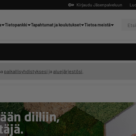
Kirjaudu Jäsenpalveluun
Luo
a
Tietopankki
Tapahtumat ja koulutukset
Tietoa meistä
Yrittäjien tekoälyltä
ma
paikallisyhdistyksesi
ja
aluejärjestösi
.