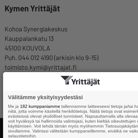
Kymen Yrittäjät
Kohoa Synergiakeskus
Kauppalankatu 13
45100 KOUVOLA
Puh. 044 012 4190 (arkisin klo 9-15)
toimisto.kymi@yrittajat.fi
Välitämme yksityisyydestäsi
Me ja
182 kumppaniamme
tallennamme laitteeseesi tietoja ja/tai
niitä, jotta voimme käsitellä henkilötietoja. Näitä tietoja ovat esimerk
evästeissä olevat yksilölliset tunnisteet. Napsauttamalla alla olevaa 
voit hyväksyä tai hallinnoida valintojasi, kuten kieltää oikeutettujen
käyttämisen. Voit tehdä tämän myös myöhemmin Tietosuojakäytän
sivullamme. Valintasi välitetään kumppaneillemme, eivätkä ne vaik
selaustietoihin.