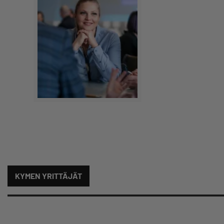
KYMEN YRITTÄJÄT