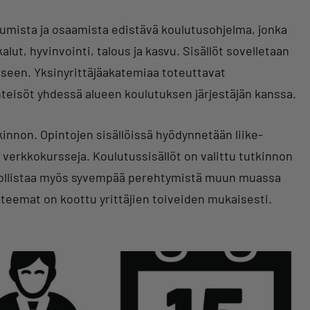
itumista ja osaamista edistävä koulutusohjelma, jonka
alut, hyvinvointi, talous ja kasvu. Sisällöt sovelletaan
miseen. Yksinyrittäjäakatemiaa toteuttavat
jäyhteisöt yhdessä alueen koulutuksen järjestäjän kanssa.
innon. Opintojen sisällöissä hyödynnetään liike-
verkkokursseja. Koulutussisällöt on valittu tutkinnon
ollistaa myös syvempää perehtymistä muun muassa
 teemat on koottu yrittäjien toiveiden mukaisesti.