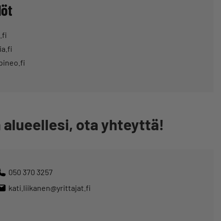
löt
.fi
a.fi
pineo.fi
alueellesi, ota yhteyttä!
050 370 3257
kati.liikanen@yrittajat.fi