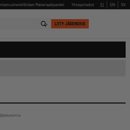
ttamushenkilöiden Materiaalipankki
Yhteystiedot
FI
EN
SV
LIITY JÄSENEKSI
Sulje
Hae
täjäakatemia