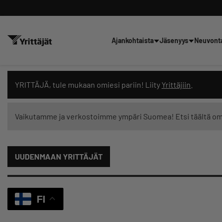
Ajankohtaista
Jäsenyys
Neuvont
Hae sivustolta tai kysy suoraan 
YRITTÄJÄ, tule mukaan omiesi pariin! Liity
Yrittäjiin
.
Vaikutamme ja verkostoimme ympäri Suomea! Etsi täältä o
Suodata hakutuloksia: näytä kaikki sisältö
UUDENMAAN YRITTÄJÄT
FI