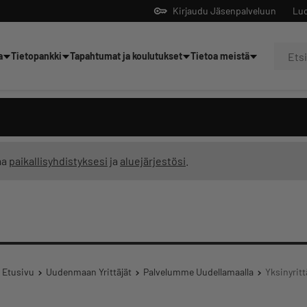
Kirjaudu Jäsenpalveluun
Luo
a
Tietopankki
Tapahtumat ja koulutukset
Tietoa meistä
Yrittäjien tekoälyltä
ma
paikallisyhdistyksesi
ja
aluejärjestösi
.
Etusivu
Uudenmaan Yrittäjät
Palvelumme Uudellamaalla
Yksinyrit