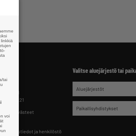
 haemme
iksi
linkkiä
 etujen
tö-
uta
Valitse aluejärjestö tai paik
/tai
tu
jät
Aluejärjestöt
 HELSINKI
 09 229 221
i
Paikallisyhdistykset
oste ja evästeet
en voi
set
ät
ai
ivun
ön yhteystiedot ja henkilöstö