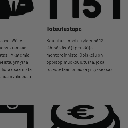
Toteutustapa
iassa pääset
Koulutus koostuu yleensä 12
 vahvistamaan
lähipäivästä (1 per kk) ja
stasi. Akatemia
mentoroinnista. Opiskelu on
eistä, yritystä
oppisopimuskoulutusta, joka
öllistä osaamista
toteutetaan omassa yrityksessäsi.
ansainvälisessä