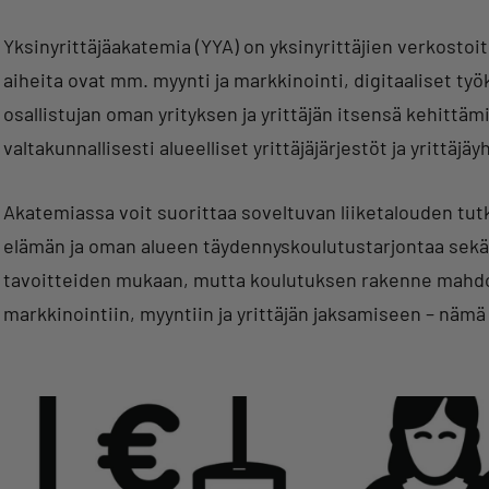
Yksinyrittäjäakatemia (YYA) on yksinyrittäjien verkosto
aiheita ovat mm. myynti ja markkinointi, digitaaliset työk
osallistujan oman yrityksen ja yrittäjän itsensä kehittä
valtakunnallisesti alueelliset yrittäjäjärjestöt ja yrittä
Akatemiassa voit suorittaa soveltuvan liiketalouden tutk
elämän ja oman alueen täydennyskoulutustarjontaa sekä 
tavoitteiden mukaan, mutta koulutuksen rakenne mahd
markkinointiin, myyntiin ja yrittäjän jaksamiseen – nämä