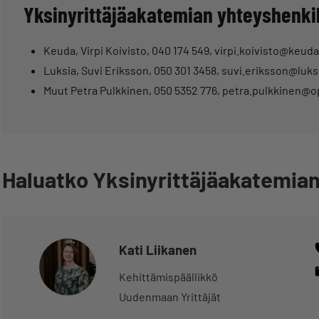
Yksinyrittäjäakatemian yhteyshenki
Keuda, Virpi Koivisto, 040 174 549, virpi.koivisto@keuda
Luksia, Suvi Eriksson, 050 301 3458, suvi.eriksson@luksi
Muut Petra Pulkkinen, 050 5352 776, petra.pulkkinen@o
Haluatko Yksinyrittäjäakatemian 
Kati Liikanen
Kehittämispäällikkö
Uudenmaan Yrittäjät