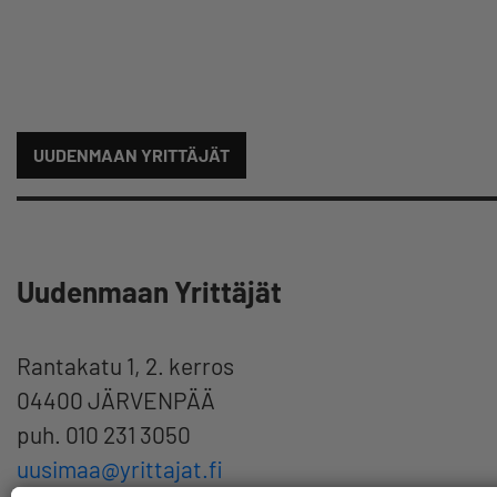
UUDENMAAN YRITTÄJÄT
Uudenmaan Yrittäjät
Rantakatu 1, 2. kerros
04400 JÄRVENPÄÄ
puh. 010 231 3050
uusimaa@yrittajat.fi