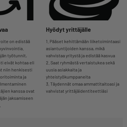
vaa
Hyödyt yrittäjälle
oite on edistää
1. Pääset kehittämään liiketoimintaasi
hyvinvointia.
asiantuntijoiden kanssa, mikä
äjän työtunnit,
vahvistaa yritystä ja edistää kasvua
ti eivät kohtaa eli
2. Saat ryhmästä vertaistukea sekä
t niin henkisesti
uusia asiakkaita ja
oritoiminta ja
yhteistyökumppaneita
almentaminen
3. Täydennät omaa ammattitaitoasi ja
täjien kanssa ovat
vahvistat yrittäjäidentiteettiäsi
ttäjän jaksamiseen
.