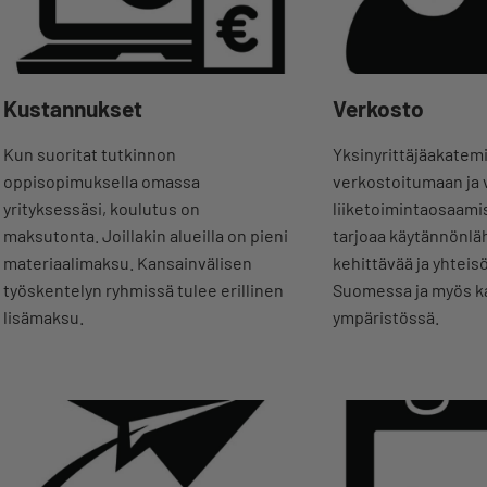
Kustannukset
Verkosto
Kun suoritat tutkinnon
Yksinyrittäjäakatem
oppisopimuksella omassa
verkostoitumaan ja
yrityksessäsi, koulutus on
liiketoimintaosaami
maksutonta. Joillakin alueilla on pieni
tarjoaa käytännönläh
materiaalimaksu. Kansainvälisen
kehittävää ja yhteis
työskentelyn ryhmissä tulee erillinen
Suomessa ja myös k
lisämaksu.
ympäristössä.