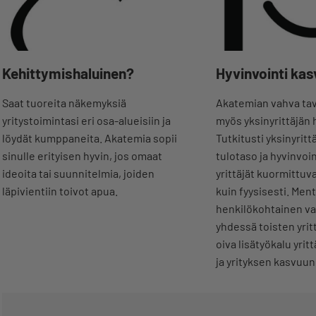
Kehittymishaluinen?
Hyvinvointi kas
Saat tuoreita näkemyksiä
Akatemian vahva tav
yritystoimintasi eri osa-alueisiin ja
myös yksinyrittäjän 
löydät kumppaneita. Akatemia sopii
Tutkitusti yksinyritt
sinulle erityisen hyvin, jos omaat
tulotaso ja hyvinvoin
ideoita tai suunnitelmia, joiden
yrittäjät kuormittuva
läpivientiin toivot apua.
kuin fyysisesti. Ment
henkilökohtainen v
yhdessä toisten yrit
oiva lisätyökalu yri
ja yrityksen kasvuun