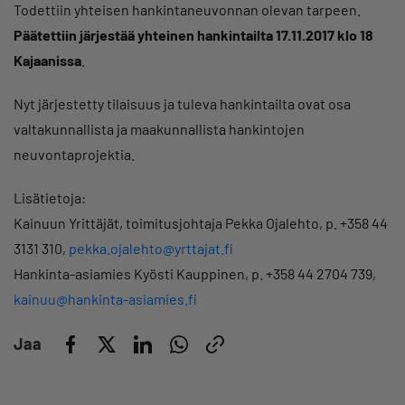
Todettiin yhteisen hankintaneuvonnan olevan tarpeen.
Päätettiin järjestää yhteinen hankintailta 17.11.2017 klo 18
Kajaanissa
.
Nyt järjestetty tilaisuus ja tuleva hankintailta ovat osa
valtakunnallista ja maakunnallista hankintojen
neuvontaprojektia.
Lisätietoja:
Kainuun Yrittäjät, toimitusjohtaja Pekka Ojalehto, p. +358 44
3131 310,
pekka.ojalehto@yrttajat.fi
Hankinta-asiamies Kyösti Kauppinen, p. +358 44 2704 739,
kainuu@hankinta-asiamies.fi
Jaa