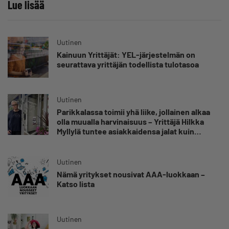
Lue lisää
Uutinen
Kainuun Yrittäjät: YEL-järjestelmän on
seurattava yrittäjän todellista tulotasoa
Uutinen
Parikkalassa toimii yhä liike, jollainen alkaa
olla muualla harvinaisuus – Yrittäjä Hilkka
Myllylä tuntee asiakkaidensa jalat kuin
omansa
Uutinen
Nämä yritykset nousivat AAA-luokkaan –
Katso lista
Uutinen