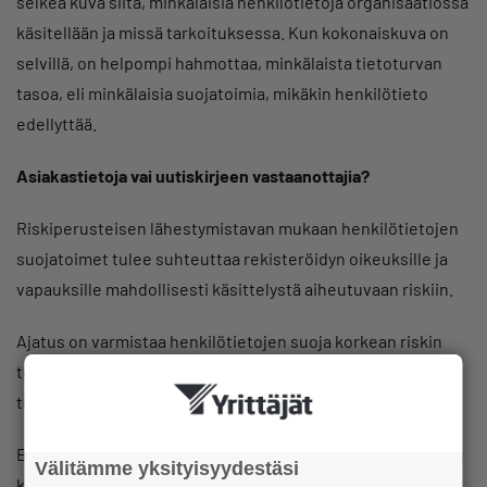
selkeä kuva siitä, minkälaisia henkilötietoja organisaatiossa
käsitellään ja missä tarkoituksessa. Kun kokonaiskuva on
selvillä, on helpompi hahmottaa, minkälaista tietoturvan
tasoa, eli minkälaisia suojatoimia, mikäkin henkilötieto
edellyttää.
Asiakastietoja vai uutiskirjeen vastaanottajia?
Riskiperusteisen lähestymistavan mukaan henkilötietojen
suojatoimet tulee suhteuttaa rekisteröidyn oikeuksille ja
vapauksille mahdollisesti käsittelystä aiheutuvaan riskiin.
Ajatus on varmistaa henkilötietojen suoja korkean riskin
toiminnassa ja välttää pieniriskisten toimintojen liian
tiukkaa sääntelyä.
Esimerkiksi kun käsitellään asiakastietoja, liittyy niiden
Välitämme yksityisyydestäsi
käsittelyyn isompia riskejä ja suojatoimien tason tulee olla