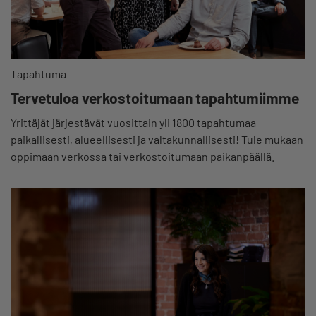
Tapahtuma
Tervetuloa verkostoitumaan tapahtumiimme
Yrittäjät järjestävät vuosittain yli 1800 tapahtumaa
paikallisesti, alueellisesti ja valtakunnallisesti! Tule mukaan
oppimaan verkossa tai verkostoitumaan paikanpäällä.