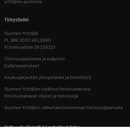
yrittäjien puolesta.
Yhteystiedot
Suomen Yrittäjät
PL 999, 00101 HELSINKI
Puhelinvaihde 09 229 221
Tietosuojaseloste ja evästeet
Evästeasetukset
Keskusjärjestön yhteystiedot ja henkilöstö
Suomen Yrittäjien sisäinen ilmoituskanava
Ilmoituskanavan ohjeet ja tietosuoja
Suomen Yrittäjien vaikuttamistoiminnan tietosuojaseloste
Valitse aluejärjestö tai paikallisyhdistys