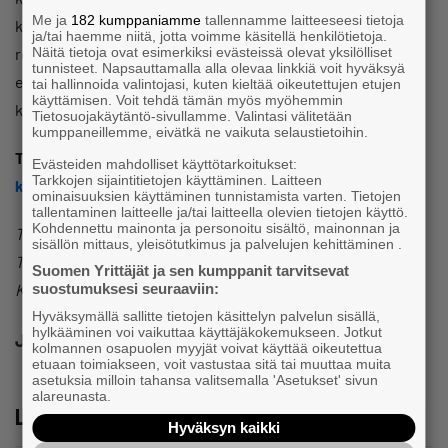
Me ja
182 kumppaniamme
tallennamme laitteeseesi tietoja
korkea. Jos taas käsitellään uutiskirjeen vastaanottajia, on
ja/tai haemme niitä, jotta voimme käsitellä henkilötietoja.
Näitä tietoja ovat esimerkiksi evästeissä olevat yksilölliset
rekisteröidylle aiheutuva riski todennäköisesti pienempi
tunnisteet. Napsauttamalla alla olevaa linkkiä voit hyväksyä
eikä tietojen käsittelyn suojaustoimien tarvitse olla niin
tai hallinnoida valintojasi, kuten kieltää oikeutettujen etujen
käyttämisen. Voit tehdä tämän myös myöhemmin
korkeita.
Tietosuojakäytäntö-sivullamme. Valintasi välitetään
kumppaneillemme, eivätkä ne vaikuta selaustietoihin.
Tule kuulemaan lisää aiheesta
Ota GDPR haltuun -
Evästeiden mahdolliset käyttötarkoitukset:
Tarkkojen sijaintitietojen käyttäminen. Laitteen
koulutuksessamme 17.5
.
ominaisuuksien käyttäminen tunnistamista varten. Tietojen
tallentaminen laitteelle ja/tai laitteella olevien tietojen käyttö.
Kohdennettu mainonta ja personoitu sisältö, mainonnan ja
Teksti ja kaaviokuva: COB Juha Oravala, D-Fence Oy, Cyber
sisällön mittaus, yleisötutkimus ja palvelujen kehittäminen .
Threat Unit
Suomen Yrittäjät ja sen kumppanit tarvitsevat
suostumuksesi seuraaviin:
Kuva: Pixabay
Hyväksymällä sallitte tietojen käsittelyn palvelun sisällä,
hylkääminen voi vaikuttaa käyttäjäkokemukseen. Jotkut
Jaa
kolmannen osapuolen myyjät voivat käyttää oikeutettua
etuaan toimiakseen, voit vastustaa sitä tai muuttaa muita
asetuksia milloin tahansa valitsemalla 'Asetukset' sivun
alareunasta.
Lue lisää
Hyväksyn kaikki