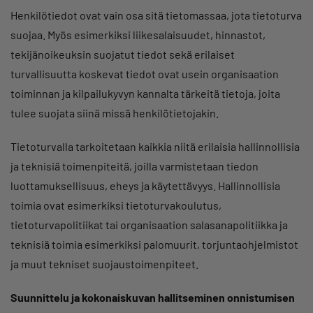
Henkilötiedot ovat vain osa sitä tietomassaa, jota tietoturva
suojaa. Myös esimerkiksi liikesalaisuudet, hinnastot,
tekijänoikeuksin suojatut tiedot sekä erilaiset
turvallisuutta koskevat tiedot ovat usein organisaation
toiminnan ja kilpailukyvyn kannalta tärkeitä tietoja, joita
tulee suojata siinä missä henkilötietojakin.
Tietoturvalla tarkoitetaan kaikkia niitä erilaisia hallinnollisia
ja teknisiä toimenpiteitä, joilla varmistetaan tiedon
luottamuksellisuus, eheys ja käytettävyys. Hallinnollisia
toimia ovat esimerkiksi tietoturvakoulutus,
tietoturvapolitiikat tai organisaation salasanapolitiikka ja
teknisiä toimia esimerkiksi palomuurit, torjuntaohjelmistot
ja muut tekniset suojaustoimenpiteet.
Suunnittelu ja kokonaiskuvan hallitseminen onnistumisen