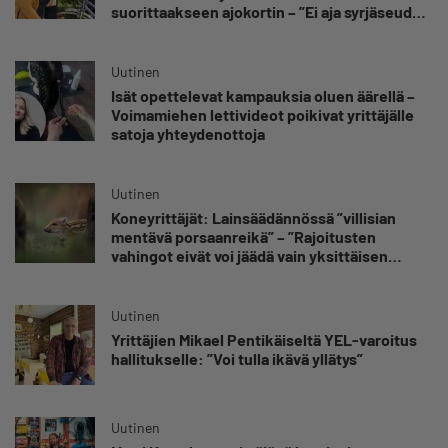
suorittaakseen ajokortin – ”Ei aja syrjäseudun
etua”
Uutinen
Isät opettelevat kampauksia oluen äärellä –
Voimamiehen lettivideot poikivat yrittäjälle
satoja yhteydenottoja
Uutinen
Koneyrittäjät: Lainsäädännössä ”villisian
mentävä porsaanreikä” – ”Rajoitusten
vahingot eivät voi jäädä vain yksittäisen
yrittäjän harteille”
Uutinen
Yrittäjien Mikael Pentikäiseltä YEL-varoitus
hallitukselle: ”Voi tulla ikävä yllätys”
Uutinen