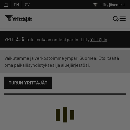
FI
EN
SV
Liity jäseneksi
Hae sivustolta tai kysy suoraan
YRITTÄJÄ, tule mukaan omiesi pariin! Liity
Yrittäjiin
.
Yrittäjien tekoälyltä
Vaikutamme ja verkostoimme ympäri Suomea! Etsi täältä
oma
paikallisyhdistyksesi
ja
aluejärjestösi
.
Hae
TURUN YRITTÄJÄT
Suodata hakutuloksia: näytä kaikki sisältö