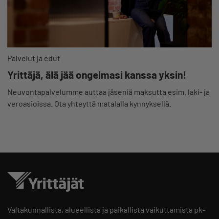
Palvelut ja edut
Yrittäjä, älä jää ongelmasi kanssa yksin!
Neuvontapalvelumme auttaa jäseniä maksutta esim. laki- ja
veroasioissa. Ota yhteyttä matalalla kynnyksellä.
Valtakunnallista, alueellista ja paikallista vaikuttamista pk-