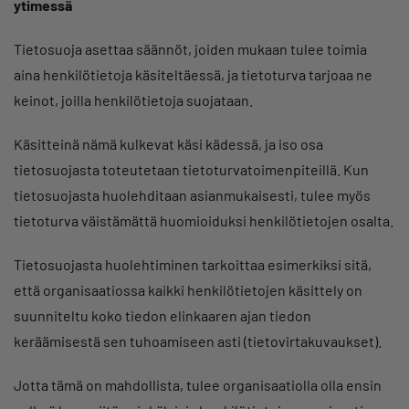
ytimessä
Tietosuoja asettaa säännöt, joiden mukaan tulee toimia
aina henkilötietoja käsiteltäessä, ja tietoturva tarjoaa ne
keinot, joilla henkilötietoja suojataan.
Käsitteinä nämä kulkevat käsi kädessä, ja iso osa
tietosuojasta toteutetaan tietoturvatoimenpiteillä. Kun
tietosuojasta huolehditaan asianmukaisesti, tulee myös
tietoturva väistämättä huomioiduksi henkilötietojen osalta.
Tietosuojasta huolehtiminen tarkoittaa esimerkiksi sitä,
että organisaatiossa kaikki henkilötietojen käsittely on
suunniteltu koko tiedon elinkaaren ajan tiedon
keräämisestä sen tuhoamiseen asti (tietovirtakuvaukset).
Jotta tämä on mahdollista, tulee organisaatiolla olla ensin