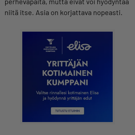
perhevapaita, mutta eivät voi hyödyntää
niitä itse. Asia on korjattava nopeasti.