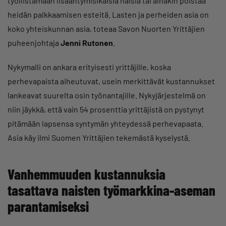
työllistämään lisääntymisikäisiä naisia tai ainakin poistaa
heidän palkkaamisen esteitä. Lasten ja perheiden asia on
koko yhteiskunnan asia, toteaa Savon Nuorten Yrittäjien
puheenjohtaja
Jenni Rutonen
.
Nykymalli on ankara erityisesti yrittäjille, koska
perhevapaista aiheutuvat, usein merkittävät kustannukset
lankeavat suurelta osin työnantajille. Nykyjärjestelmä on
niin jäykkä, että vain 54 prosenttia yrittäjistä on pystynyt
pitämään lapsensa syntymän yhteydessä perhevapaata.
Asia käy ilmi Suomen Yrittäjien tekemästä kyselystä.
Vanhemmuuden kustannuksia
tasattava naisten työmarkkina-aseman
parantamiseksi