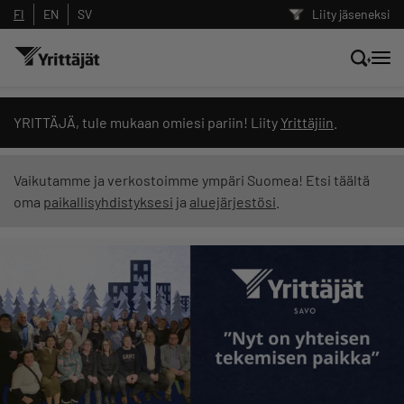
FI
EN
SV
Liity jäseneksi
Hae sivustolta tai kysy suoraan
YRITTÄJÄ, tule mukaan omiesi pariin! Liity
Yrittäjiin
.
Yrittäjien tekoälyltä
Vaikutamme ja verkostoimme ympäri Suomea! Etsi täältä
oma
paikallisyhdistyksesi
ja
aluejärjestösi
.
Hae
Suodata hakutuloksia: näytä kaikki sisältö