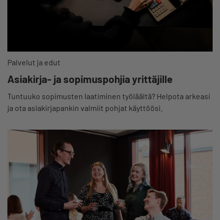
Palvelut ja edut
Asiakirja- ja sopimuspohjia yrittäjille
Tuntuuko sopimusten laatiminen työläältä? Helpota arkeasi
ja ota asiakirjapankin valmiit pohjat käyttöösi.