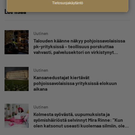
Tietosuojakäytäntö
Lue lisää
Uutinen
Talouden käänne näkyy pohjoissavolaisissa
pk-yrityksissä – teollisuus porskuttaa
vahvasti, palvelusektori on virkistynyt
vuoden takaisesta
Uutinen
Kansanedustajat kiertävät
pohjoissavolaisissa yrityksissä elokuun
aikana
Uutinen
Kolmesta syövästä, uupumuksista ja
syömishäiriöstä selvinnyt Mira Rinne: ”Kun
olen katsonut useasti kuolemaa silmiin, olen
oppinut kestämään myös yrittäjyyteen