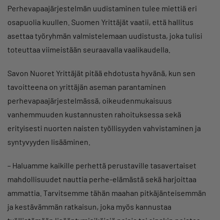
Perhevapaajärjestelmän uudistaminen tulee miettiä eri
osapuolia kuullen. Suomen Yrittäjät vaatii, että hallitus
asettaa työryhmän valmistelemaan uudistusta, joka tulisi
toteuttaa viimeistään seuraavalla vaalikaudella.
Savon Nuoret Yrittäjät pitää ehdotusta hyvänä, kun sen
tavoitteena on yrittäjän aseman parantaminen
perhevapaajärjestelmässä, oikeudenmukaisuus
vanhemmuuden kustannusten rahoituksessa sekä
erityisesti nuorten naisten työllisyyden vahvistaminen ja
syntyvyyden lisääminen.
– Haluamme kaikille perhettä perustaville tasavertaiset
mahdollisuudet nauttia perhe-elämästä sekä harjoittaa
ammattia. Tarvitsemme tähän maahan pitkäjänteisemmän
ja kestävämmän ratkaisun, joka myös kannustaa