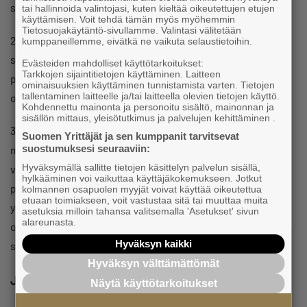
säästöt saa esimerkiksi leikkaamalla yritystukia.
tai hallinnoida valintojasi, kuten kieltää oikeutettujen etujen
käyttämisen. Voit tehdä tämän myös myöhemmin
Tietosuojakäytäntö-sivullamme. Valintasi välitetään
2. Työpaikoilla pitää olla mahdollisuus sopia paikallisesti
kumppaneillemme, eivätkä ne vaikuta selaustietoihin.
sairausvakuutuslaista poikkeavia ratkaisuja työn ja
Evästeiden mahdolliset käyttötarkoitukset:
Tarkkojen sijaintitietojen käyttäminen. Laitteen
perhevapaiden yhdistämiseksi niin, että työntekijällä säilyy
ominaisuuksien käyttäminen tunnistamista varten. Tietojen
tallentaminen laitteelle ja/tai laitteella olevien tietojen käyttö.
oikeus päivärahaan päiviltä, jolloin hän hoitaa lastaan.
Kohdennettu mainonta ja personoitu sisältö, mainonnan ja
sisällön mittaus, yleisötutkimus ja palvelujen kehittäminen .
3. Yrittäjille on säädettävä nykyistä joustavampi
Suomen Yrittäjät ja sen kumppanit tarvitsevat
suostumuksesi seuraaviin:
mahdollisuus yhdistää yrittäjyys ja lapsen hoitaminen
Hyväksymällä sallitte tietojen käsittelyn palvelun sisällä,
vanhempainpäivärahalla. Esimerkiksi esitykset pitkästä
hylkääminen voi vaikuttaa käyttäjäkokemukseen. Jotkut
pakollisesta isä- ja äitikiintiöstä ovat erittäin ongelmallisia
kolmannen osapuolen myyjät voivat käyttää oikeutettua
etuaan toimiakseen, voit vastustaa sitä tai muuttaa muita
yrittäjille, joiden yritystoiminta on riippuvaista isän tai äidin
asetuksia milloin tahansa valitsemalla 'Asetukset' sivun
alareunasta.
omasta toiminnasta. Nykyjärjestelmä ei kannusta yrittäjiä
Hyväksyn kaikki
saamaan lapsia.
Hyväksyn välttämättömät
Jaa
Näytä käyttötarkoitukset