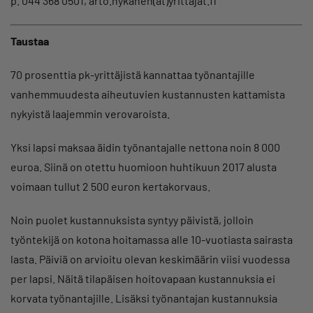
p. 044 368 0501, arto.nykanen(at)yrittajat.fi
Taustaa
70 prosenttia pk-yrittäjistä kannattaa työnantajille
vanhemmuudesta aiheutuvien kustannusten kattamista
nykyistä laajemmin verovaroista.
Yksi lapsi maksaa äidin työnantajalle nettona noin 8 000
euroa. Siinä on otettu huomioon huhtikuun 2017 alusta
voimaan tullut 2 500 euron kertakorvaus.
Noin puolet kustannuksista syntyy päivistä, jolloin
työntekijä on kotona hoitamassa alle 10-vuotiasta sairasta
lasta. Päiviä on arvioitu olevan keskimäärin viisi vuodessa
per lapsi. Näitä tilapäisen hoitovapaan kustannuksia ei
korvata työnantajille. Lisäksi työnantajan kustannuksia