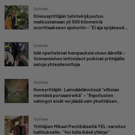
kuuluvaa epävarmuutta”
Uutinen
Siivousyrittäjän työntekijä joutuu
matkustamaan yli 300 kilometriä
suorittaakseen ajokortin – ”Ei aja syrjäseudun
etua”
Uutinen
Isät opettelevat kampauksia oluen äärellä –
Voimamiehen lettivideot poikivat yrittäjälle
satoja yhteydenottoja
Uutinen
Koneyrittäjät: Lainsäädännössä ”villisian
mentävä porsaanreikä” – ”Rajoitusten
vahingot eivät voi jäädä vain yksittäisen
yrittäjän harteille”
Uutinen
Yrittäjien Mikael Pentikäiseltä YEL-varoitus
hallitukselle: ”Voi tulla ikävä yllätys”