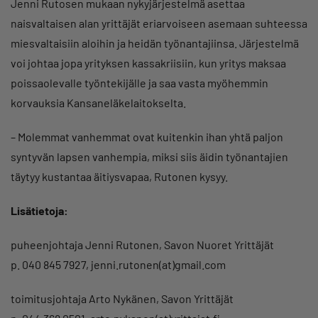
Jenni Rutosen mukaan nykyjärjestelmä asettaa
naisvaltaisen alan yrittäjät eriarvoiseen asemaan suhteessa
miesvaltaisiin aloihin ja heidän työnantajiinsa. Järjestelmä
voi johtaa jopa yrityksen kassakriisiin, kun yritys maksaa
poissaolevalle työntekijälle ja saa vasta myöhemmin
korvauksia Kansaneläkelaitokselta.
– Molemmat vanhemmat ovat kuitenkin ihan yhtä paljon
syntyvän lapsen vanhempia, miksi siis äidin työnantajien
täytyy kustantaa äitiysvapaa, Rutonen kysyy.
Lisätietoja:
puheenjohtaja Jenni Rutonen, Savon Nuoret Yrittäjät
p. 040 845 7927, jenni.rutonen(at)gmail.com
toimitusjohtaja Arto Nykänen, Savon Yrittäjät