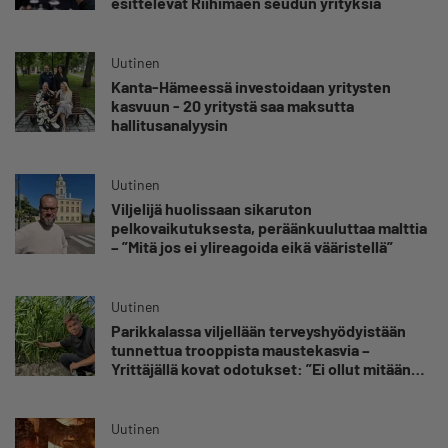
esittelevät Riihimäen seudun yrityksiä
Uutinen
Kanta-Hämeessä investoidaan yritysten
kasvuun - 20 yritystä saa maksutta
hallitusanalyysin
Uutinen
Viljelijä huolissaan sikaruton
pelkovaikutuksesta, peräänkuuluttaa malttia
– ”Mitä jos ei ylireagoida eikä vääristellä”
Uutinen
Parikkalassa viljellään terveyshyödyistään
tunnettua trooppista maustekasvia –
Yrittäjällä kovat odotukset: ”Ei ollut mitään
käsitystä, millainen möllykkä tulee”
Uutinen