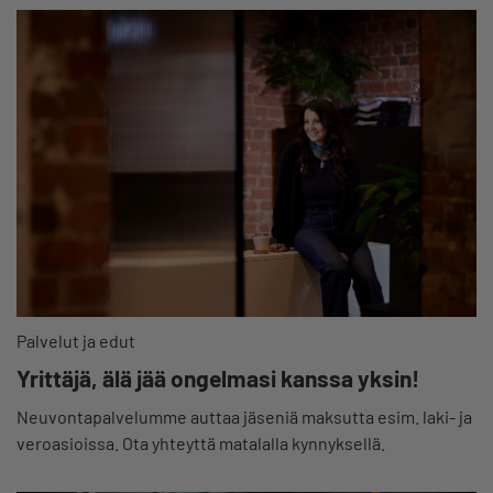
Palvelut ja edut
Yrittäjä, älä jää ongelmasi kanssa yksin!
Neuvontapalvelumme auttaa jäseniä maksutta esim. laki- ja
veroasioissa. Ota yhteyttä matalalla kynnyksellä.