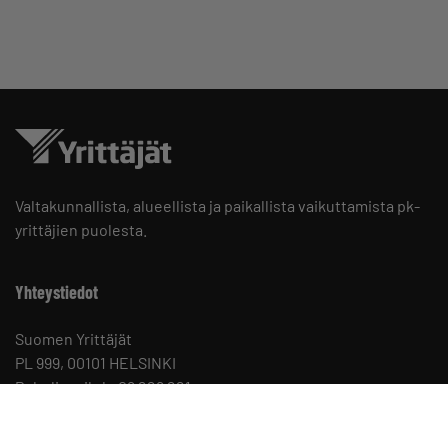
Valtakunnallista, alueellista ja paikallista vaikuttamista pk-
yrittäjien puolesta.
Yhteystiedot
Suomen Yrittäjät
PL 999, 00101 HELSINKI
Puhelinvaihde 09 229 221
Tietosuojaseloste ja evästeet