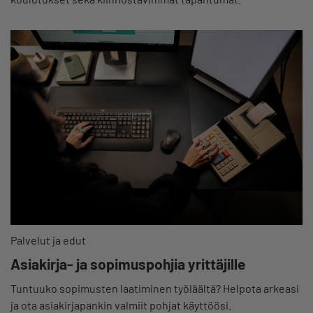
Palvelut ja edut
Asiakirja- ja sopimuspohjia yrittäjille
Tuntuuko sopimusten laatiminen työläältä? Helpota arkeasi
ja ota asiakirjapankin valmiit pohjat käyttöösi.