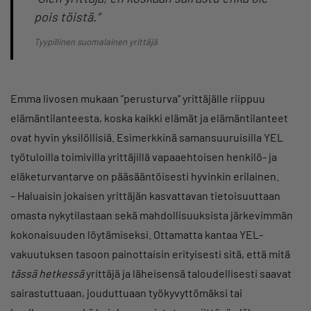
pois töistä.”
Tyypillinen suomalainen yrittäjä
Emma Iivosen mukaan ”perusturva” yrittäjälle riippuu
elämäntilanteesta, koska kaikki elämät ja elämäntilanteet
ovat hyvin yksilöllisiä. Esimerkkinä samansuuruisilla YEL
työtuloilla toimivilla yrittäjillä vapaaehtoisen henkilö- ja
eläketurvantarve on pääsääntöisesti hyvinkin erilainen.
– Haluaisin jokaisen yrittäjän kasvattavan tietoisuuttaan
omasta nykytilastaan sekä mahdollisuuksista järkevimmän
kokonaisuuden löytämiseksi. Ottamatta kantaa YEL-
vakuutuksen tasoon painottaisin erityisesti sitä, että mitä
tässä hetkessä
yrittäjä ja läheisensä taloudellisesti saavat
sairastuttuaan, jouduttuaan työkyvyttömäksi tai