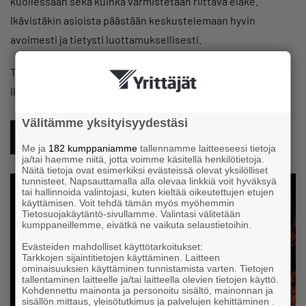
kuollessaan sekä kuinka varmistetaan riittävä eläke.
Ikävistäkin asioista päästään keskustelemaan hyvin
avoimesti ja tietysti luottamuksellisesti.
Tämä juttu on tiivistelmä 27.5. Hämeen Yrityssanomissa
ilmestyneestä artikkelista. Lue koko juttu ja lehti tästä:
Välitämme yksityisyydestäsi
HÄMEEN YRITYSSANOMAT 3/2022
Me ja
182 kumppaniamme
tallennamme laitteeseesi tietoja
ja/tai haemme niitä, jotta voimme käsitellä henkilötietoja.
Näitä tietoja ovat esimerkiksi evästeissä olevat yksilölliset
tunnisteet. Napsauttamalla alla olevaa linkkiä voit hyväksyä
tai hallinnoida valintojasi, kuten kieltää oikeutettujen etujen
käyttämisen. Voit tehdä tämän myös myöhemmin
Tietosuojakäytäntö-sivullamme. Valintasi välitetään
kumppaneillemme, eivätkä ne vaikuta selaustietoihin.
Evästeiden mahdolliset käyttötarkoitukset:
Tarkkojen sijaintitietojen käyttäminen. Laitteen
ominaisuuksien käyttäminen tunnistamista varten. Tietojen
tallentaminen laitteelle ja/tai laitteella olevien tietojen käyttö.
Kohdennettu mainonta ja personoitu sisältö, mainonnan ja
sisällön mittaus, yleisötutkimus ja palvelujen kehittäminen .