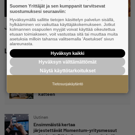
Suomen Yrittäjät ja sen kumppanit tarvitsevat
suostumuksesi seuraaviin:
Hyväksymällä sallitte tietojen käsittelyn palvelun sisällä,
hylkääminen voi vaikuttaa käyttäjäkokemukseen. Jotkut
Jaa
kolmannen osapuolen myyjät voivat käyttää oikeutettua
etuaan toimiakseen, voit vastustaa sitä tai muuttaa muita
asetuksia milloin tahansa valitsemalla 'Asetukset' sivun
alareunasta.
Lue lisää
Hyväksyn kaikki
Hyväksyn välttämättömät
Näytä käyttötarkoitukset
Kaupallinen yhteistyö
Tietosuojakäytäntö
Maksamaton lasku voi viedä koko kaupan
katteen
Uutinen
Ensimmäistä kertaa
järjestettävät Momentum-yritysmessut