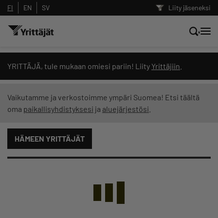
FI
EN
SV
Liity jäseneksi
Hae sivustolta tai kysy suoraan
YRITTÄJÄ, tule mukaan omiesi pariin! Liity
Yrittäjiin
.
Yrittäjien tekoälyltä
Vaikutamme ja verkostoimme ympäri Suomea! Etsi täältä
oma
paikallisyhdistyksesi
ja
aluejärjestösi
.
Hae
HÄMEEN YRITTÄJÄT
Suodata hakutuloksia: näytä kaikki sisältö