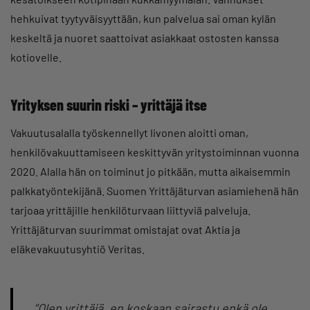
hehkuivat tyytyväisyyttään, kun palvelua sai oman kylän
keskeltä ja nuoret saattoivat asiakkaat ostosten kanssa
kotiovelle.
Yrityksen suurin riski – yrittäjä itse
Vakuutusalalla työskennellyt Iivonen aloitti oman,
henkilövakuuttamiseen keskittyvän yritystoiminnan vuonna
2020. Alalla hän on toiminut jo pitkään, mutta aikaisemmin
palkkatyöntekijänä. Suomen Yrittäjäturvan asiamiehenä hän
tarjoaa yrittäjille henkilöturvaan liittyviä palveluja.
Yrittäjäturvan suurimmat omistajat ovat Aktia ja
eläkevakuutusyhtiö Veritas.
”Olen yrittäjä, en koskaan sairastu enkä ole