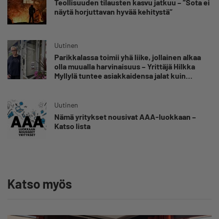
Teollisuuden tilausten kasvu jatkuu – ”Sota ei
näytä horjuttavan hyvää kehitystä”
Uutinen
Parikkalassa toimii yhä liike, jollainen alkaa
olla muualla harvinaisuus – Yrittäjä Hilkka
Myllylä tuntee asiakkaidensa jalat kuin
omansa
Uutinen
Nämä yritykset nousivat AAA-luokkaan –
Katso lista
Katso myös