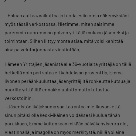
– Haluan auttaa, vaikuttaa ja tuoda esiin omia näkemyksiäni
myös tässä verkostossa. Mietimme, miten saisimme
paremmin nuoremman polven yrittäjiä mukaan jäseneksi ja
toimintaan. Siihen liittyy monta asiaa, mitä voisi kehittää
aina palvelutarjonnasta viestintään.
Hämeen Yrittäjien jäsenistä alle 36-vuotiaita yrittäjiä on tällä
hetkellä noin pari sataa eli kahdeksan prosenttia. Emma
Iivonen peräänkuuluttaa jäsenyrittäjiltä rohkeutta kutsua ja
nuorilta yrittäjiltä ennakkoluulottomutta tutustua
verkostoihin.
– Jäsenistön ikäjakauma saattaa antaa mielikuvan, että
sinun pitäisi olla keski-ikäinen voidaksesi kuulua tähän
porukkaan. Emme kuitenkaan mikään päiväkahviseura ole.
Viestinnällä ja imagolla on myös merkitystä, niillä voi aina