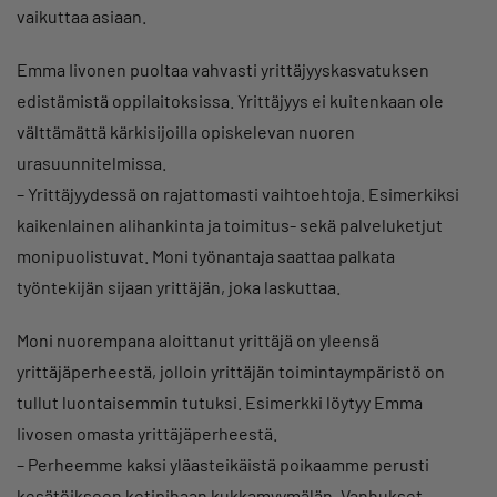
vaikuttaa asiaan.
Emma Iivonen puoltaa vahvasti yrittäjyyskasvatuksen
edistämistä oppilaitoksissa. Yrittäjyys ei kuitenkaan ole
välttämättä kärkisijoilla opiskelevan nuoren
urasuunnitelmissa.
– Yrittäjyydessä on rajattomasti vaihtoehtoja. Esimerkiksi
kaikenlainen alihankinta ja toimitus- sekä palveluketjut
monipuolistuvat. Moni työnantaja saattaa palkata
työntekijän sijaan yrittäjän, joka laskuttaa.
Moni nuorempana aloittanut yrittäjä on yleensä
yrittäjäperheestä, jolloin yrittäjän toimintaympäristö on
tullut luontaisemmin tutuksi. Esimerkki löytyy Emma
Iivosen omasta yrittäjäperheestä.
– Perheemme kaksi yläasteikäistä poikaamme perusti
kesätöikseen kotipihaan kukkamyymälän. Vanhukset