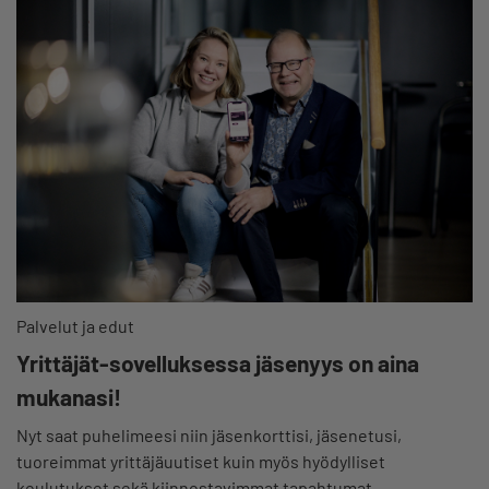
Palvelut ja edut
Yrittäjät-sovelluksessa jäsenyys on aina
mukanasi!
Nyt saat puhelimeesi niin jäsenkorttisi, jäsenetusi,
tuoreimmat yrittäjäuutiset kuin myös hyödylliset
koulutukset sekä kiinnostavimmat tapahtumat.