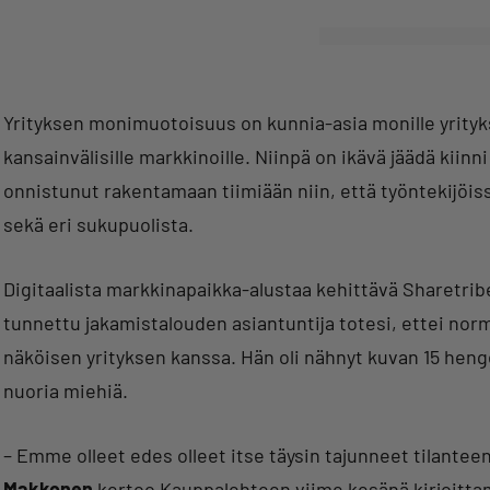
Yrityksen monimuotoisuus on kunnia-asia monille yrityksill
kansainvälisille markkinoille. Niinpä on ikävä jäädä kiinni 
onnistunut rakentamaan tiimiään niin, että työntekijöissä
sekä eri sukupuolista.
Digitaalista markkinapaikka-alustaa kehittävä Sharetrib
tunnettu jakamistalouden asiantuntija totesi, ettei norm
näköisen yrityksen kanssa. Hän oli nähnyt kuvan 15 hengen
nuoria miehiä.
– Emme olleet edes olleet itse täysin tajunneet tilantee
Makkonen
kertoo Kauppalehteen viime kesänä kirjoitt