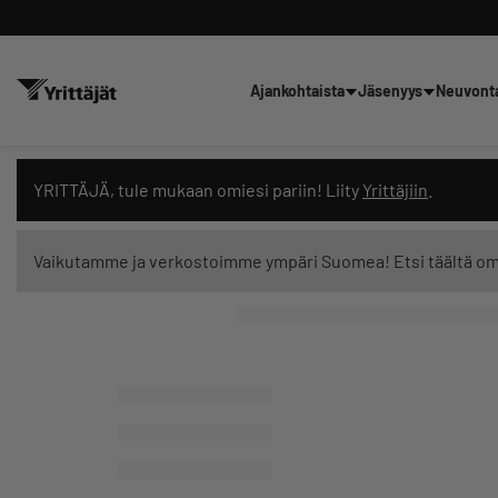
Ajankohtaista
Jäsenyys
Neuvont
Hae sivustolta tai kysy suoraan 
YRITTÄJÄ, tule mukaan omiesi pariin! Liity
Yrittäjiin
.
Vaikutamme ja verkostoimme ympäri Suomea! Etsi täältä o
Suodata hakutuloksia: näytä kaikki sisältö