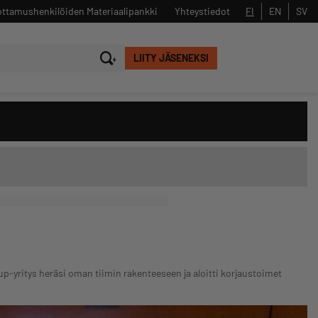
ttamushenkilöiden Materiaalipankki
Yhteystiedot
FI
EN
SV
LIITY JÄSENEKSI
Sulje
Hae
-yritys heräsi oman tiimin rakenteeseen ja aloitti korjaustoimet