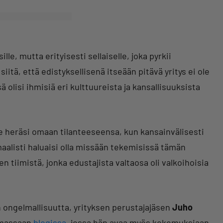
e, mutta erityisesti sellaiselle, joka pyrkii
siitä, että edistyksellisenä itseään pitävä yritys ei ole
 olisi ihmisiä eri kulttuureista ja kansallisuuksista
e heräsi omaan tilanteeseensa, kun kansainvälisesti
aalisti haluaisi olla missään tekemisissä tämän
 tiimistä, jonka edustajista valtaosa oli valkoihoisia
n ongelmallisuutta, yrityksen perustajajäsen
Juho
amassaan
blogissa
, jossa hän avaa myös kokemuksiaan