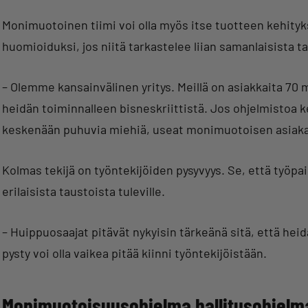
Monimuotoinen tiimi voi olla myös itse tuotteen kehityk
huomioiduksi, jos niitä tarkastelee liian samanlaisista ta
– Olemme kansainvälinen yritys. Meillä on asiakkaita 
heidän toiminnalleen bisneskriittistä. Jos ohjelmistoa 
keskenään puhuvia miehiä, useat monimuotoisen asiaka
Kolmas tekijä on työntekijöiden pysyvyys. Se, että työp
erilaisista taustoista tuleville.
– Huippuosaajat pitävät nykyisin tärkeänä sitä, että he
pysty voi olla vaikea pitää kiinni työntekijöistään.
Monimuotoisuusohjelma hallitusohjelm