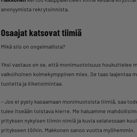
anonyymista rekrytoinnista.
Osaajat katsovat tiimiä
Mikä siis on ongelmallista?
Yksi vastaus on se, että monimuotoisuus houkuttelee mui
valkoihoinen kolmekymppinen mies. Se taas laajentaa ma
tuotetta ja liiketoimintaa.
– Jos ei pysty kasaamaan monimuotoista tiimiä, saa tod
tulee itseään toistava kierre. Me haluamme mahdollisimma
yrityksen nykyisen tiimin nimiä ja kuvia selatessaan kuu
yritykseen töihin, Makkonen sanoo vuotta myöhemmin.