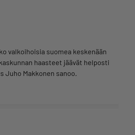
kko valkoihoisia suomea keskenään
kaskunnan haasteet jäävät helposti
as Juho Makkonen sanoo.