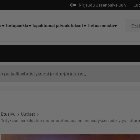
Kirjaudu Jäsenpalveluun
Luo
a
Tietopankki
Tapahtumat ja koulutukset
Tietoa meistä
Yrittäjien tekoälyltä
ma
paikallisyhdistyksesi
ja
aluejärjestösi
.
Etusivu
Uutiset
Yrityksen henkilöstön monimuotoisuus on menestyksen edellytys – Startup