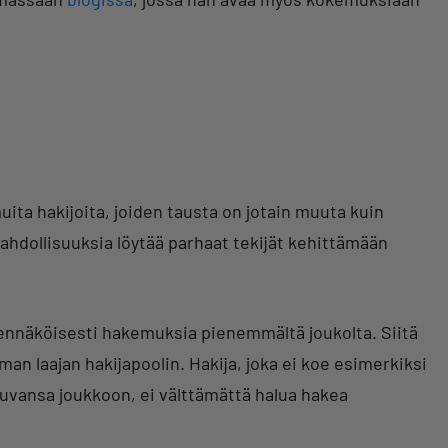
ta hakijoita, joiden tausta on jotain muuta kuin
hdollisuuksia löytää parhaat tekijät kehittämään
ennäköisesti hakemuksia pienemmältä joukolta. Siitä
n laajan hakijapoolin. Hakija, joka ei koe esimerkiksi
luvansa joukkoon, ei välttämättä halua hakea