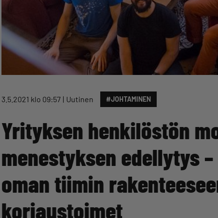
3.5.2021 klo 09:57
Uutinen
#JOHTAMINEN
Yrityksen henkilöstön m
menestyksen edellytys – 
oman tiimin rakenteeseen 
korjaustoimet