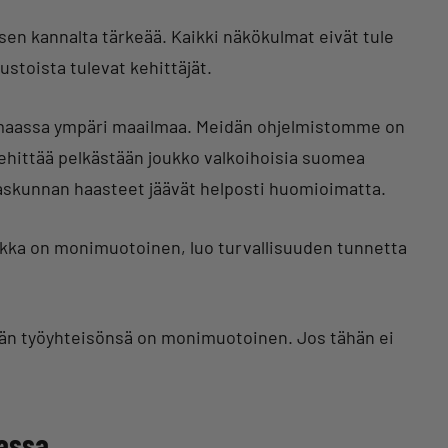
sen kannalta tärkeää. Kaikki näkökulmat eivät tule
ustoista tulevat kehittäjät.
70 maassa ympäri maailmaa. Meidän ohjelmistomme on
kehittää pelkästään joukko valkoihoisia suomea
skunnan haasteet jäävät helposti huomioimatta.
aikka on monimuotoinen, luo turvallisuuden tunnetta
idän työyhteisönsä on monimuotoinen. Jos tähän ei
assa