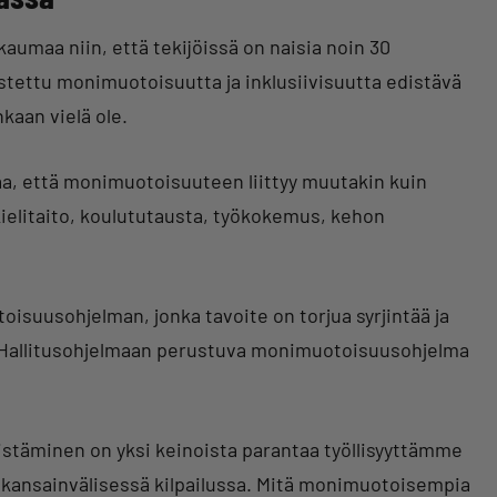
aumaa niin, että tekijöissä on naisia noin 30
stettu monimuotoisuutta ja inklusiivisuutta edistävä
kaan vielä ole.
taa, että monimuotoisuuteen liittyy muutakin kuin
kielitaito, koulututausta, työkokemus, kehon
oisuusohjelman, jonka tavoite on torjua syrjintää ja
 Hallitusohjelmaan perustuva monimuotoisuusohjelma
täminen on yksi keinoista parantaa työllisyyttämme
 kansainvälisessä kilpailussa. Mitä monimuotoisempia