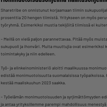
Sharetribe on onnistunut korjaamaan tiimin sukupuolijak
prosenttia 20 hengen tiimistä. Yritykseen on myös peru
työryhmä. Esimerkiksi mustia tekijöitä tiimissä ei kuiten
– Meillä on vielä paljon parannettavaa. Pitää myös muis
sukupuoli ja ihonväri. Muita muuttujia ovat esimerkiksi 
toimintakyky ja niin edelleen.
Työ- ja elinkeinoministeriö aloitti maalikuussa monimuot
edistää monimuotoisuutta suomalaisissa työpaikoissa.
kestää maaliskuuhun 2023 saakka.
– Työelämän monimuotoisuuden ja syrjimättömyyden edis
ja antaa yrityksillemme parempi mahdollisuus menestyä