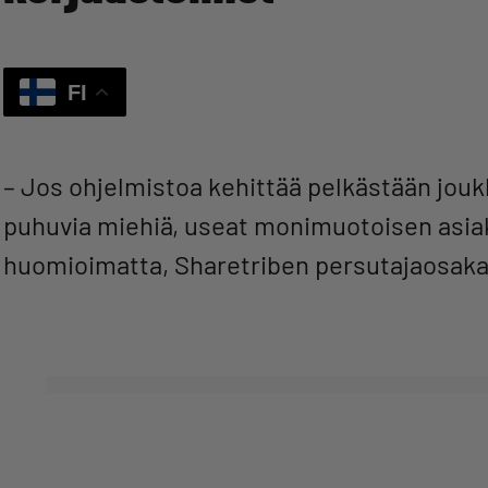
FI
– Jos ohjelmistoa kehittää pelkästään jou
puhuvia miehiä, useat monimuotoisen asia
huomioimatta, Sharetriben persutajaosak