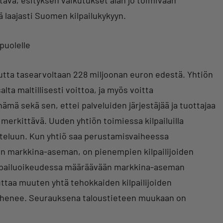
ttävä, esityksen vaikutukset alan jo toimivaan
 laajasti Suomen kilpailukykyyn.
puolelle
utta tasearvoltaan 228 miljoonan euron edestä. Yhtiön
lta maltillisesti voittoa, ja myös voitta
mä sekä sen, ettei palveluiden järjestäjää ja tuottajaa
on merkittävä. Uuden yhtiön toimiessa kilpailuilla
tteluun. Kun yhtiö saa perustamisvaiheessa
n markkina-aseman, on pienempien kilpailijoiden
Kilpailuoikeudessa määräävään markkina-aseman
euttaa muuten yhtä tehokkaiden kilpailijoiden
i vähenee. Seurauksena taloustieteen muukaan on