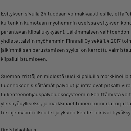
Esityksen sivulla 24 tuodaan voimakkaasti esille, että ”ei
kuitenkin kumotaan myöhemmin useissa esityksen kohdis
parantavan kilpailukykyään). Jälkimmäisen vaihtoehdon 
yhdistettäisiin myöhemmin Finnrail Oy sekä 1.4.2017 toim
jälkimmäisen perustamisen syyksi on kerrottu valmist
kilpailullistumiseen.
Suomen Yrittäjien mielestä uusi kilpailuilla markkinoilla 
Luonnoksen sisältämät palvelut ja infra ovat pitkälti vi
Liikenteenohjauspalveluekosysteemin kehittämistä voitai
yleishyödylliseksi, ja markkinaehtoinen toiminta torjuttais
tietojensaantioikeudet ja yksinoikeudet olisivat hyväks
Omistajaohjaus