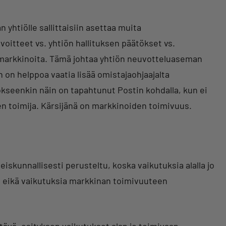
yhtiölle sallittaisiin asettaa muita
tavoitteet vs. yhtiön hallituksen päätökset vs.
markkinoita. Tämä johtaa yhtiön neuvotteluaseman
 on helppoa vaatia lisää omistajaohjaajalta
Jokseenkin näin on tapahtunut Postin kohdalla, kun ei
nen toimija. Kärsijänä on markkinoiden toimivuus.
eiskunnallisesti perusteltu, koska vaikutuksia alalla jo
an, eikä vaikutuksia markkinan toimivuuteen