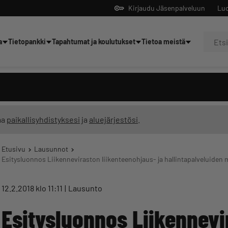
Kirjaudu Jäsenpalveluun
Luo
a
Tietopankki
Tapahtumat ja koulutukset
Tietoa meistä
Yrittäjien tekoälyltä
ma
paikallisyhdistyksesi
ja
aluejärjestösi
.
Etusivu
Lausunnot
Esitysluonnos Liikenneviraston liikenteenohjaus- ja hallintapalveluiden mu
12.2.2018 klo 11:11
Lausunto
Esitysluonnos Liikennevi