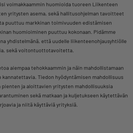
tulisi voimakkaammin huomioida tuoreen Liikenteen
en yritysten asema, sekä hallitusohjelman tavoitteet
sta puuttuu markkinan toimivuuden edistämisen
arkkinan huomioiminen puuttuu kokonaan. Pidämme
a yhdistelmänä, että uudelle liikenteenohjausyhtiölle
ia, sekä voitontuottotavoitetta.
tietoa aiempaa tehokkaammin ja näin mahdollistamaan
 on kannatettavia. Tiedon hyödyntämisen mahdollisuus
la pienten ja aloittavien yritysten mahdollisuuksia
n parantuminen sekä matkaan ja kuljetukseen käytettävän
avia ja niitä käyttäviä yrityksiä.