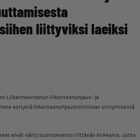
uuttamisesta
iihen liittyviksi laeiksi
en Liikenneviraston liikenteenohjaus- ja
tamme esitystä liikenteenohjaustoiminnan siirtymisestä
et eivät välity luonnoksesta riittävän kirkkaina. Jotta