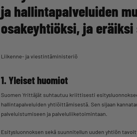
ja hallintapalveluiden m
osakeyhtiöksi, ja eräiksi s
Liikenne- ja viestintäministeriö
1. Yleiset huomiot
Suomen Yrittäjät suhtautuu kriittisesti esitysluonnokse
hallintapalveluiden yhtiöittämisestä. Sen sijaan kanna
palveluistumiseen ja palveluliiketoimintaan.
Esitysluonnoksen sekä suunnitellun uuden yhtiön tavoitte