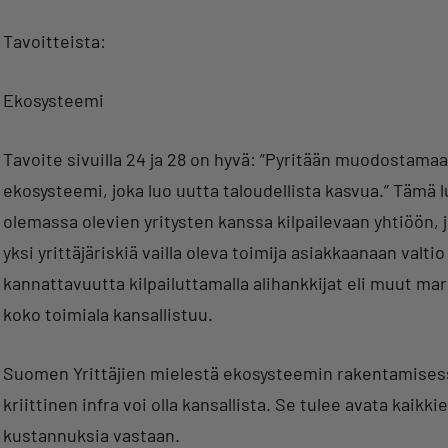
Tavoitteista:
Ekosysteemi
Tavoite sivuilla 24 ja 28 on hyvä: ”Pyritään muodostama
ekosysteemi, joka luo uutta taloudellista kasvua.” Tämä 
olemassa olevien yritysten kanssa kilpailevaan yhtiöön,
yksi yrittäjäriskiä vailla oleva toimija asiakkaanaan valt
kannattavuutta kilpailuttamalla alihankkijat eli muut m
koko toimiala kansallistuu.
Suomen Yrittäjien mielestä ekosysteemin rakentamisessa
kriittinen infra voi olla kansallista. Se tulee avata kaik
kustannuksia vastaan.