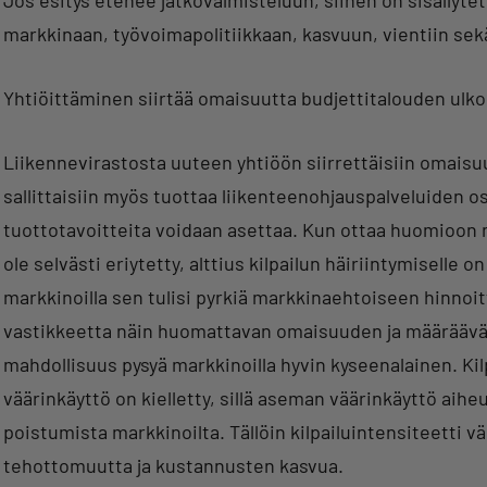
Jos esitys etenee jatkovalmisteluun, siihen on sisällyte
markkinaan, työvoimapolitiikkaan, kasvuun, vientiin sekä
Yhtiöittäminen siirtää omaisuutta budjettitalouden ulko
Liikennevirastosta uuteen yhtiöön siirrettäisiin omaisu
sallittaisiin myös tuottaa liikenteenohjauspalveluiden osa
tuottotavoitteita voidaan asettaa. Kun ottaa huomioon nä
ole selvästi eriytetty, alttius kilpailun häiriintymiselle 
markkinoilla sen tulisi pyrkiä markkinaehtoiseen hinnoi
vastikkeetta näin huomattavan omaisuuden ja määräävä
mahdollisuus pysyä markkinoilla hyvin kyseenalainen. 
väärinkäyttö on kielletty, sillä aseman väärinkäyttö aih
poistumista markkinoilta. Tällöin kilpailuintensiteett
tehottomuutta ja kustannusten kasvua.