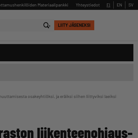
ttamushenkilöiden Materiaalipankki
Yhteystiedot
FI
EN
SV
LIITY JÄSENEKSI
Sulje
Hae
uttamisesta osakeyhtiöksi, ja eräiksi siihen liittyviksi laeiksi
raston liikenteenohjaus-