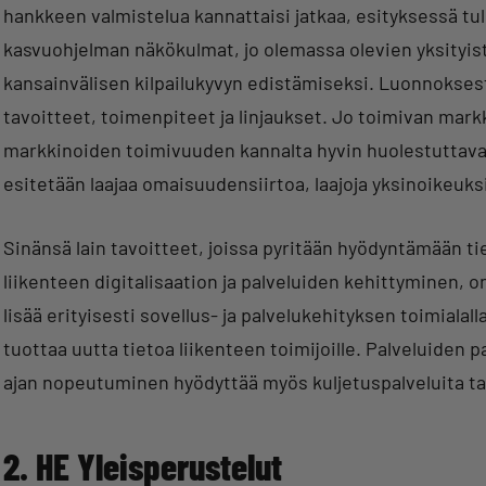
hankkeen valmistelua kannattaisi jatkaa, esityksessä 
kasvuohjelman näkökulmat, jo olemassa olevien yksityist
kansainvälisen kilpailukyvyn edistämiseksi. Luonnokse
tavoitteet, toimenpiteet ja linjaukset. Jo toimivan m
markkinoiden toimivuuden kannalta hyvin huolestuttavan
esitetään laajaa omaisuudensiirtoa, laajoja yksinoikeuks
Sinänsä lain tavoitteet, joissa pyritään hyödyntämään 
liikenteen digitalisaation ja palveluiden kehittyminen,
lisää erityisesti sovellus- ja palvelukehityksen toimialal
tuottaa uutta tietoa liikenteen toimijoille. Palveluide
ajan nopeutuminen hyödyttää myös kuljetuspalveluita tarjo
2. HE Yleisperustelut