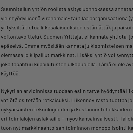
Suunnitellun yhtiön roolista esitysluonnoksessa annetaan
yleishyödyllisenä viranomais- tai tilaajaorganisaationa 
yrityksiltä tietoa liikesalaisuuksien estämättä), ja paiko
voitontavoittelu). Suomen Yrittäjät ei kannata yhtiötä, 
epäselvä. Emme myöskään kannata julkisomisteisen mar
olemassa jo kilpaillut markkinat. Lisäksi yhtiö voi synn
joka tapahtuu kilpailutusten ulkopuolella. Tämä ei ole a
käyttöä.
Nykytilan arvioinnissa tuodaan esiin tarve hyödyntää li
yhtiötä esitetään ratkaisuksi. Liikennevirasto tuottaa jo
nykyaikaisten teknologioiden ja kustannustehokkaiden 
eri toimialojen asiakkaille – myös kansainvälisesti. Täll
tuon nyt markkinaehtoisen toiminnon monopolisointi kan