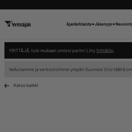
Ajankohtaista
Jäsenyys
Neuvont
Hae sivustolta tai kysy suoraan 
YRITTÄJÄ, tule mukaan omiesi pariin! Liity
Yrittäjiin
.
Vaikutamme ja verkostoimme ympäri Suomea! Etsi täältä o
Katso kaikki
Suodata hakutuloksia: näytä kaikki sisältö