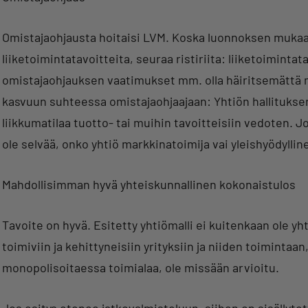
Omistajaohjausta hoitaisi LVM. Koska luonnoksen mukaan 
liiketoimintatavoitteita, seuraa ristiriita: liiketoiminta
omistajaohjauksen vaatimukset mm. olla häiritsemättä 
kasvuun suhteessa omistajaohjaajaan: Yhtiön hallituksen
liikkumatilaa tuotto- tai muihin tavoitteisiin vedoten. 
ole selvää, onko yhtiö markkinatoimija vai yleishyödylli
Mahdollisimman hyvä yhteiskunnallinen kokonaistulos
Tavoite on hyvä. Esitetty yhtiömalli ei kuitenkaan ole yht
toimiviin ja kehittyneisiin yrityksiin ja niiden toiminta
monopolisoitaessa toimialaa, ole missään arvioitu.