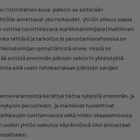
 ristiriitainen kuva: paikoin se esitetään
(yhtiölle annettavat yksinoikeudet, yhtiön oikeus saada
in voittoa tavoittelevana markkinatoimijana (maltillinen
jonka tehtävä ja tarkoitus jo perustamisvaiheessa on
kkinatoimijan synnyttämistä sinne, missä on
yttää entistä enemmän julkisen sektorin yhteistyötä,
vointa eikä usein tehokastakaan julkisten varojen
ikennevarannoista kerättyä tietoa nykyistä enemmän, ja
 nykyisin perustiedot, ja markkinat huolehtivat
ratkaisujen tuottamisesta sekä niiden skaalaamisesta
öin uuden yhtiön vaikutus käytännössä olisi ainoastaan
salliseksi.