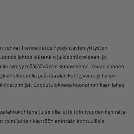
an vahva liikennetietoa hyödyntävien yritysten
luonnos johtaa kuitenkin julkisomisteiseen, jo
 jolle syntyy määräävä markkina-asema. Toisin sanoen
io yksinoikeudella päättää alan kehityksen, ja hakee
arkkinatoimijat. Lopputuloksena huonoimmillaan lähes
 lähtökohtana tulee olla, että toimivuuden kannalta
kien toimijoiden käyttöön enintään kohtuullisia