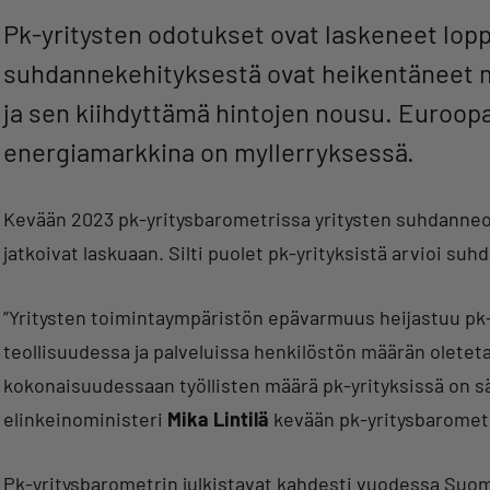
Pk-yritysten odotukset ovat laskeneet lop
suhdannekehityksestä ovat heikentäneet 
ja sen kiihdyttämä hintojen nousu. Euroop
energiamarkkina on myllerryksessä.
Kevään 2023 pk-yritysbarometrissa yritysten suhdanneod
jatkoivat laskuaan. Silti puolet pk-yrityksistä arvioi su
”Yritysten toimintaympäristön epävarmuus heijastuu pk
teollisuudessa ja palveluissa henkilöstön määrän oletet
kokonaisuudessaan työllisten määrä pk-yrityksissä on sä
elinkeinoministeri
Mika Lintilä
kevään pk-yritysbarometri
Pk-yritysbarometrin julkistavat kahdesti vuodessa Suomen