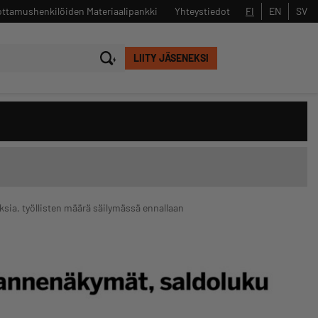
ttamushenkilöiden Materiaalipankki
Yhteystiedot
FI
EN
SV
LIITY JÄSENEKSI
Sulje
Hae
ia, työllisten määrä säilymässä ennallaan