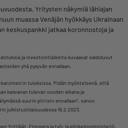
puvuodesta. Yritysten näkymiä lähiajan
muun muassa Venäjän hyökkäys Ukrainaan
an keskuspankki jatkaa koronnostoja ja
otuksia ja investointiaikeita kuvaavat saldoluvut
hdanteiden yhä pysyvän ennallaan.
-barometrin tuloksissa. Pidän myönteisenä, että
aan kasvavan tulevan vuoden aikana ja
ilymässä suurin piirtein ennallaan”, sanoo
n julkistustilaisuudessa 16.2.2023.
 Yrittäjät, Finnvera ja työ- ja elinkeinoministeriö.