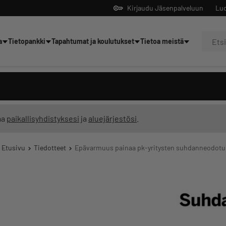
Kirjaudu Jäsenpalveluun
Luo
a
Tietopankki
Tapahtumat ja koulutukset
Tietoa meistä
Yrittäjien tekoälyltä
ma
paikallisyhdistyksesi
ja
aluejärjestösi
.
Etusivu
Tiedotteet
Epävarmuus painaa pk-yritysten suhdanneodotuks