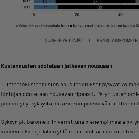
Kustannusten odotetaan jatkavan nousuaan
”Tuotantokustannusten nousuodotukset pysyvät voimakk
hintojen odotetaan nousevan ripeästi. Pk-yritysten omie
pienentynyt syksystä, eikä se kompensoi välituotteiden 
Syksyn pk-barometriin verrattuna pienempi määrä pk-yr
vuoden aikana ja lähes yhtä moni odottaa sen kutistuvan