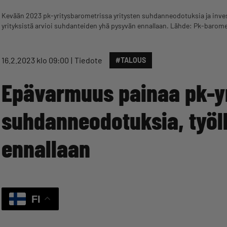
Kevään 2023 pk-yritysbarometrissa yritysten suhdanneodotuksia ja investo
yrityksistä arvioi suhdanteiden yhä pysyvän ennallaan. Lähde: Pk-barome
16.2.2023 klo 09:00
Tiedote
#TALOUS
Epävarmuus painaa pk-yr
suhdanneodotuksia, työl
ennallaan
FI