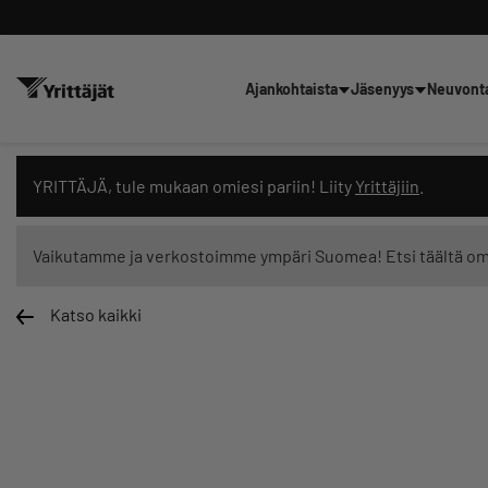
Ajankohtaista
Jäsenyys
Neuvont
Hae sivustolta tai kysy suoraan 
YRITTÄJÄ, tule mukaan omiesi pariin! Liity
Yrittäjiin
.
Vaikutamme ja verkostoimme ympäri Suomea! Etsi täältä o
Katso kaikki
Suodata hakutuloksia: näytä kaikki sisältö