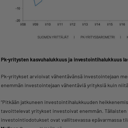
Pk-yritysten kasvuhalukkuus ja investointihalukkuus l
Pk-yritykset arvioivat vähentävänsä investointejaan merki
enemmän investointejaan vähentäviä yrityksiä kuin niitä,
”Pitkään jatkuneen investointihalukkuuden heikkenemis
tavoittelevat yritykset investoivat enemmän. Tällaisten 
investointiodotukset ovat vallitsevassa epävarmassa til