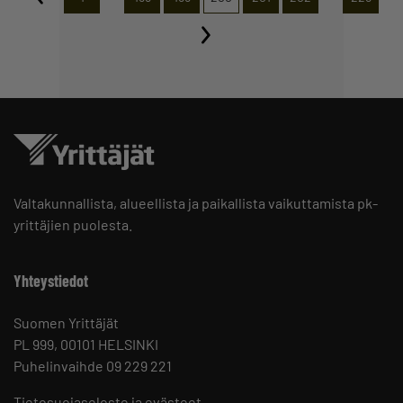
Valtakunnallista, alueellista ja paikallista vaikuttamista pk-
yrittäjien puolesta.
Yhteystiedot
Suomen Yrittäjät
PL 999, 00101 HELSINKI
Puhelinvaihde 09 229 221
Tietosuojaseloste ja evästeet