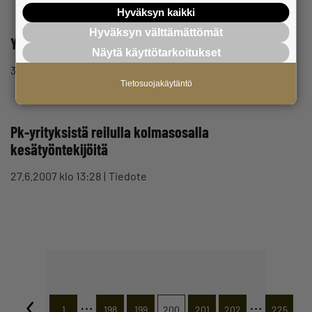
Hyväksyn kaikki
Hyväksyn välttämättömät
Yrittäjä lomailee kaksi viikkoa
Näytä käyttötarkoitukset
3.7.2007 klo 08:37
Tiedote
Tietosuojakäytäntö
Pk-yrityksistä reilulla kolmasosalla
kesätyöntekijöitä
27.6.2007 klo 13:28
Tiedote
…
…
1
198
199
200
201
202
225