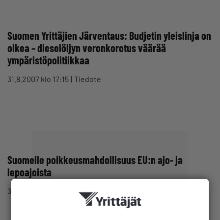
Suomen Yrittäjien Järventaus: Budjetin yleislinja on
oikea – dieselöljyn veronkorotus väärää
ympäristöpolitiikkaa
31.8.2007 klo 17:15
Tiedote
Suomelle poikkeusmahdollisuus EU:n ajo- ja
lepoajoista
30.8.2007 klo 12:54
Tiedote