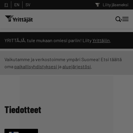
FI
EN
SV
Liity jäseneksi
Hae sivustolta tai kysy suoraan
YRITTÄJÄ, tule mukaan omiesi pariin! Liity
Yrittäjiin
.
Yrittäjien tekoälyltä
Vaikutamme ja verkostoimme ympäri Suomea! Etsi täältä
oma
paikallisyhdistyksesi
ja
aluejärjestösi
.
Hae
Suodata hakutuloksia: näytä kaikki sisältö
Tiedotteet