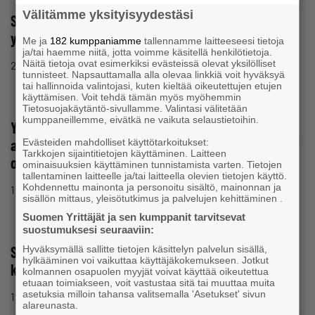
Välitämme yksityisyydestäsi
SY:n hallitus: Dieselverotuksen korotus huonoa
ympäristöpolitiikkaa
Me ja
182 kumppaniamme
tallennamme laitteeseesi tietoja
ja/tai haemme niitä, jotta voimme käsitellä henkilötietoja.
Näitä tietoja ovat esimerkiksi evästeissä olevat yksilölliset
28.8.2007 klo 12:44
Tiedote
tunnisteet. Napsauttamalla alla olevaa linkkiä voit hyväksyä
tai hallinnoida valintojasi, kuten kieltää oikeutettujen etujen
käyttämisen. Voit tehdä tämän myös myöhemmin
Tietosuojakäytäntö-sivullamme. Valintasi välitetään
kumppaneillemme, eivätkä ne vaikuta selaustietoihin.
Yritysten sukupolvenvaihdosten verovapauden
ajankohta jäi auki – budjettiesityksen yleislinja silti
Evästeiden mahdolliset käyttötarkoitukset:
Tarkkojen sijaintitietojen käyttäminen. Laitteen
oikea
ominaisuuksien käyttäminen tunnistamista varten. Tietojen
tallentaminen laitteelle ja/tai laitteella olevien tietojen käyttö.
Kohdennettu mainonta ja personoitu sisältö, mainonnan ja
1.8.2007 klo 14:29
Tiedote
sisällön mittaus, yleisötutkimus ja palvelujen kehittäminen .
Suomen Yrittäjät ja sen kumppanit tarvitsevat
suostumuksesi seuraaviin:
SY:n neuvontapalvelun linjat käyvät kuumina
Hyväksymällä sallitte tietojen käsittelyn palvelun sisällä,
hylkääminen voi vaikuttaa käyttäjäkokemukseen. Jotkut
kesälläkin
kolmannen osapuolen myyjät voivat käyttää oikeutettua
etuaan toimiakseen, voit vastustaa sitä tai muuttaa muita
asetuksia milloin tahansa valitsemalla 'Asetukset' sivun
12.7.2007 klo 09:30
Tiedote
alareunasta.