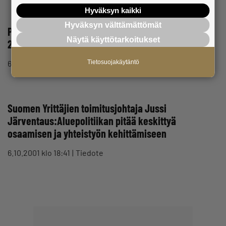
Hyväksyn kaikki
Hyväksyn välttämättömät
Pirkanmaan Maakunnallinen Vuoden Yrittäjä
Näytä käyttötarkoitukset
2001:Avant Tecno Oy, Ylöjärvi
Tietosuojakäytäntö
6.10.2001 klo 18:48
Tiedote
Suomen Yrittäjien toimitusjohtaja Jussi
Järventaus:Aluepolitiikan pitää keskittyä
osaamisen ja yhteistyön kehittämiseen
6.10.2001 klo 18:41
Tiedote