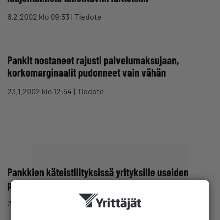
6.2.2002 klo 09:53
Tiedote
Pankit nostaneet rajusti palvelumaksujaan,
korkomarginaalit pudonneet vain vähän
23.1.2002 klo 12:54
Tiedote
Pankkien käteistilityksissä yrityksille useiden
päivien viivästymisiä
22.1.2002 klo 13:53
Tiedote