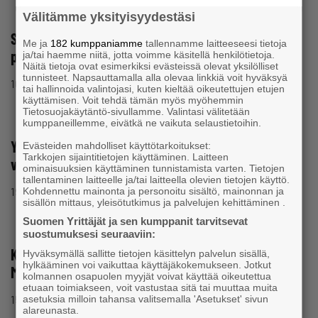
Välitämme yksityisyydestäsi
Suomen Yrittäjät toivoo johdonmukaisuutta
Me ja
182 kumppaniamme
tallennamme laitteeseesi tietoja
pyöristystulkintoihin
ja/tai haemme niitä, jotta voimme käsitellä henkilötietoja.
Näitä tietoja ovat esimerkiksi evästeissä olevat yksilölliset
tunnisteet. Napsauttamalla alla olevaa linkkiä voit hyväksyä
16.1.2002 klo 16:27
Tiedote
tai hallinnoida valintojasi, kuten kieltää oikeutettujen etujen
käyttämisen. Voit tehdä tämän myös myöhemmin
Tietosuojakäytäntö-sivullamme. Valintasi välitetään
kumppaneillemme, eivätkä ne vaikuta selaustietoihin.
Yrittäjät kohtaavat Seinäjoella alkavana
Evästeiden mahdolliset käyttötarkoitukset:
Tarkkojen sijaintitietojen käyttäminen. Laitteen
viikonloppuna
ominaisuuksien käyttäminen tunnistamista varten. Tietojen
tallentaminen laitteelle ja/tai laitteella olevien tietojen käyttö.
19.10.2001 klo 08:22
Tiedote
Kohdennettu mainonta ja personoitu sisältö, mainonnan ja
sisällön mittaus, yleisötutkimus ja palvelujen kehittäminen .
Suomen Yrittäjät ja sen kumppanit tarvitsevat
suostumuksesi seuraaviin:
Karjalan Konepaja Oy sai Etelä-Karjalan
Hyväksymällä sallitte tietojen käsittelyn palvelun sisällä,
hylkääminen voi vaikuttaa käyttäjäkokemukseen. Jotkut
Maakunnallisen Yrittäjäpalkinnon
kolmannen osapuolen myyjät voivat käyttää oikeutettua
etuaan toimiakseen, voit vastustaa sitä tai muuttaa muita
15.10.2001 klo 18:25
Tiedote
asetuksia milloin tahansa valitsemalla 'Asetukset' sivun
alareunasta.