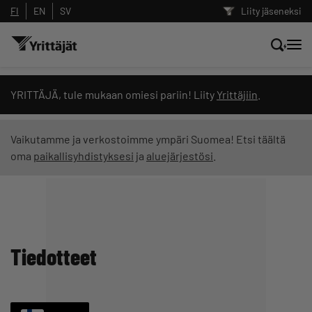
FI
EN
SV
Liity jäseneksi
Hae sivustolta tai kysy suoraan
YRITTÄJÄ, tule mukaan omiesi pariin! Liity
Yrittäjiin
.
Yrittäjien tekoälyltä
Vaikutamme ja verkostoimme ympäri Suomea! Etsi täältä
oma
paikallisyhdistyksesi
ja
aluejärjestösi
.
Hae
Suodata hakutuloksia: näytä kaikki sisältö
Tiedotteet