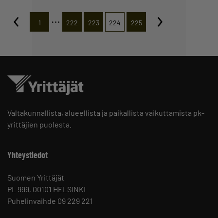
…
1
222
223
224
225
Valtakunnallista, alueellista ja paikallista vaikuttamista pk-
yrittäjien puolesta.
Yhteystiedot
Suomen Yrittäjät
PL 999, 00101 HELSINKI
Puhelinvaihde 09 229 221