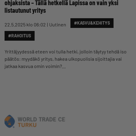
ohjaksista – Tällä hetkellä Lapissa on vain yksi
listautunut yritys
#KASVU&KEHITYS
22.5.2025 klo 06:02
Uutinen
#RAHOITUS
Yrittäjyydessä eteen voi tulla hetki, jolloin täytyy tehdä iso
päätös: myydäkö yritys, hakea ulkopuolisia sijoittajia vai
jatkaa kasvua omin voimin?…