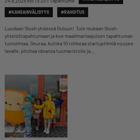
24.6.2025 klo 13:20
Tapahtuma
#KANSAINVÄLISYYS
#RAHOITUS
Luodaan Slush yhdessä Ouluun! Tule mukaan Slush-
yhteisötapahtumaan ja koe maailmanlaajuisen tapahtuman
tunnelmaa. Seuraa, kuinka 10 rohkeaa startuptiimiä nousee
lavalle, pitchaa ideansa tuomaristolle ja…