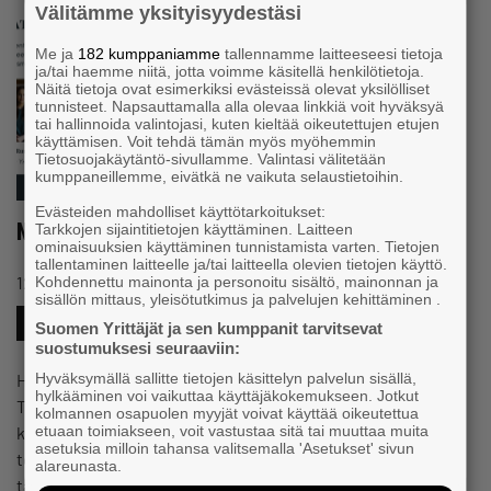
Välitämme yksityisyydestäsi
Me ja
182 kumppaniamme
tallennamme laitteeseesi tietoja
ja/tai haemme niitä, jotta voimme käsitellä henkilötietoja.
Näitä tietoja ovat esimerkiksi evästeissä olevat yksilölliset
tunnisteet. Napsauttamalla alla olevaa linkkiä voit hyväksyä
tai hallinnoida valintojasi, kuten kieltää oikeutettujen etujen
käyttämisen. Voit tehdä tämän myös myöhemmin
Tietosuojakäytäntö-sivullamme. Valintasi välitetään
kumppaneillemme, eivätkä ne vaikuta selaustietoihin.
Evästeiden mahdolliset käyttötarkoitukset:
Näin ostat yrityksen ulkomailta
Tarkkojen sijaintitietojen käyttäminen. Laitteen
ominaisuuksien käyttäminen tunnistamista varten. Tietojen
tallentaminen laitteelle ja/tai laitteella olevien tietojen käyttö.
#KANSAINVÄLISYYS
12.6.2025 klo 10:18
Tapahtuma
Kohdennettu mainonta ja personoitu sisältö, mainonnan ja
sisällön mittaus, yleisötutkimus ja palvelujen kehittäminen .
#KASVU&KEHITYS
#OMISTAJANVAIHDOS
Suomen Yrittäjät ja sen kumppanit tarvitsevat
suostumuksesi seuraaviin:
Hyväksymällä sallitte tietojen käsittelyn palvelun sisällä,
Harkitsetko laajentumista ulkomaille yritysoston avulla?
hylkääminen voi vaikuttaa käyttäjäkokemukseen. Jotkut
Tervetuloa maksuttomaan webinaariin, jossa saat
kolmannen osapuolen myyjät voivat käyttää oikeutettua
etuaan toimiakseen, voit vastustaa sitä tai muuttaa muita
konkreettisia neuvoja kansainvälisen yrityskaupan
asetuksia milloin tahansa valitsemalla 'Asetukset' sivun
toteuttamiseen, erityisesti Pohjoismaissa. Kuule, miten
alareunasta.
tapahtuma-alan…