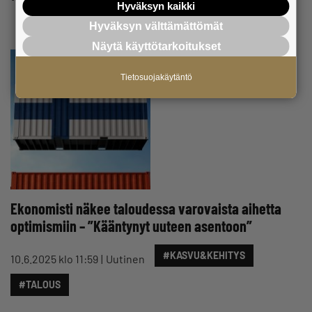
Hyväksyn kaikki
Hyväksyn välttämättömät
Näytä käyttötarkoitukset
Tietosuojakäytäntö
Ekonomisti näkee taloudessa varovaista aihetta
optimismiin – ”Kääntynyt uuteen asentoon”
#KASVU&KEHITYS
10.6.2025 klo 11:59
Uutinen
#TALOUS