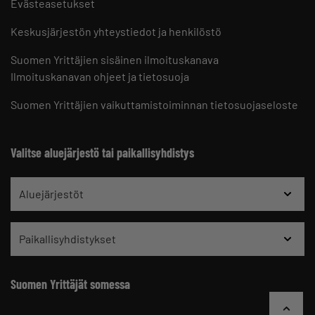
Evästeasetukset
Keskusjärjestön yhteystiedot ja henkilöstö
Suomen Yrittäjien sisäinen ilmoituskanava
Ilmoituskanavan ohjeet ja tietosuoja
Suomen Yrittäjien vaikuttamistoiminnan tietosuojaseloste
Valitse aluejärjestö tai paikallisyhdistys
Aluejärjestöt
Paikallisyhdistykset
Suomen Yrittäjät somessa