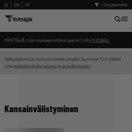
FI
EN
SV
Liity jäseneksi
Hae sivustolta tai kysy suoraan
YRITTÄJÄ, tule mukaan omiesi pariin! Liity
Yrittäjiin
.
Yrittäjien tekoälyltä
Vaikutamme ja verkostoimme ympäri Suomea! Etsi täältä
oma
paikallisyhdistyksesi
ja
aluejärjestösi
.
Hae
Suodata hakutuloksia: näytä kaikki sisältö
Kansainvälistyminen