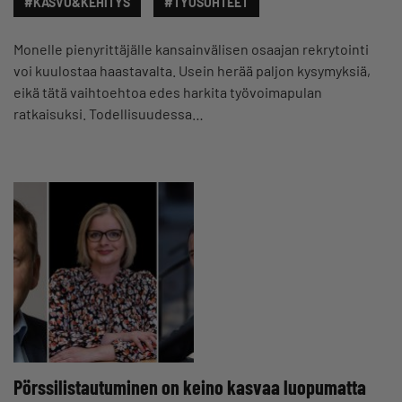
#KASVU&KEHITYS
#TYÖSUHTEET
Monelle pienyrittäjälle kansainvälisen osaajan rekrytointi
voi kuulostaa haastavalta. Usein herää paljon kysymyksiä,
eikä tätä vaihtoehtoa edes harkita työvoimapulan
ratkaisuksi. Todellisuudessa…
Pörssilistautuminen on keino kasvaa luopumatta