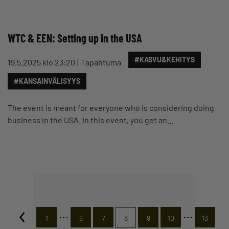
WTC & EEN: Setting up in the USA
#KASVU&KEHITYS
19.5.2025 klo 23:20
Tapahtuma
#KANSAINVÄLISYYS
The event is meant for everyone who is considering doing
business in the USA. In this event, you get an…
…
…
1
6
7
8
9
10
13