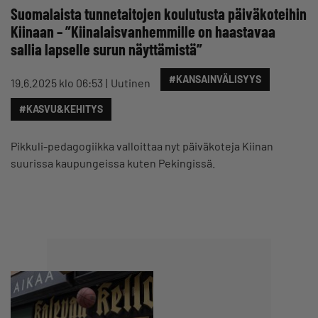
Suomalaista tunnetaitojen koulutusta päiväkoteihin
Kiinaan – ”Kiinalaisvanhemmille on haastavaa
sallia lapselle surun näyttämistä”
#KANSAINVÄLISYYS
19.6.2025 klo 06:53
Uutinen
#KASVU&KEHITYS
Pikkuli-pedagogiikka valloittaa nyt päiväkoteja Kiinan
suurissa kaupungeissa kuten Pekingissä.