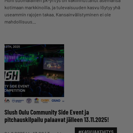
Moni suomalainen pk-yritys on vakiinnuttanut asemansa
kotimaan markkinoilla, ja tulevaisuuden kasvu löytyy yhä
useammin rajojen takaa. Kansainvälistyminen ei ole
mahdollisuus…
Slush Oulu Community Side Event ja
pitchauskilpailu palaavat jälleen 13.11.2025!
#KASVU&KEHITYS