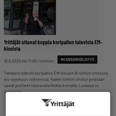
Yrittäjät ottavat koppia koripallon tulevista EM-
kisoista
#KANSAINVÄLISYYS
18.6.2025 klo 11:06
Uutinen
Tampere isännöi koripallon EM-kisojen B-lohkon otteluita
elo-syyskuun vaihteessa. Kaikki lohkon ottelut pelataan
upeat puitteet tarjoavalla Nokia Arenalla. Luvassa on
tuhansien…