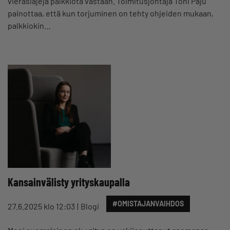
vieraslajeja palkkiota vastaan. Toimitusjohtaja Toni Paju
painottaa, että kun torjuminen on tehty ohjeiden mukaan,
palkkiokin…
Kansainvälisty yrityskaupalla
#OMISTAJANVAIHDOS
27.6.2025 klo 12:03
Blogi