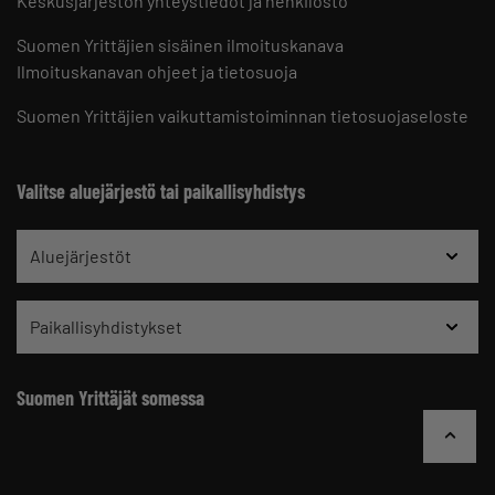
Keskusjärjestön yhteystiedot ja henkilöstö
Suomen Yrittäjien sisäinen ilmoituskanava
Ilmoituskanavan ohjeet ja tietosuoja
Suomen Yrittäjien vaikuttamistoiminnan tietosuojaseloste
Valitse aluejärjestö tai paikallisyhdistys
Aluejärjestöt
Paikallisyhdistykset
Suomen Yrittäjät somessa