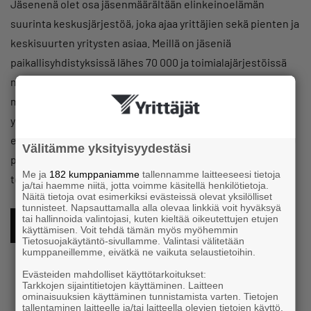
Jäsenenä olet osa jäsenmäärältään elinkeinoelämän
suurinta keskusjärjestöä, joka ajaa yrittäjien sekä pienten ja
keskisuurten yritysten asiaa. Meillä on jäseniä
paikallisyhdistyksissä lähes 70 000 ja toimialajärjestöissä
noin 26 000. Ne työllistävät Tilastokeskuksen (2023)
mukaan yrittäjät mukaan lukien noin 590 000 henkilöä ja
yritysten yhteenlaskettu liikevaihto on noin 171 miljardia
euroa. Yrittäjäjärjestön toiminta rakentuu 362
Välitämme yksityisyydestäsi
paikallisyhdistyksestä, 21 aluejärjestöstä ja 47
Me ja
182 kumppaniamme
tallennamme laitteeseesi tietoja
toimialajärjestöstä.
ja/tai haemme niitä, jotta voimme käsitellä henkilötietoja.
Näitä tietoja ovat esimerkiksi evästeissä olevat yksilölliset
tunnisteet. Napsauttamalla alla olevaa linkkiä voit hyväksyä
tai hallinnoida valintojasi, kuten kieltää oikeutettujen etujen
LIITY JÄSENEKSI!
käyttämisen. Voit tehdä tämän myös myöhemmin
Tietosuojakäytäntö-sivullamme. Valintasi välitetään
kumppaneillemme, eivätkä ne vaikuta selaustietoihin.
Evästeiden mahdolliset käyttötarkoitukset:
Tarkkojen sijaintitietojen käyttäminen. Laitteen
ominaisuuksien käyttäminen tunnistamista varten. Tietojen
tallentaminen laitteelle ja/tai laitteella olevien tietojen käyttö.