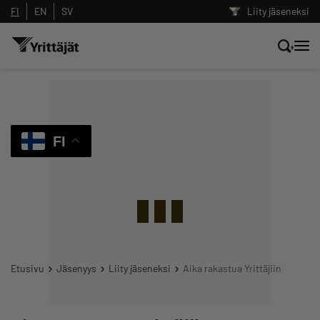
FI
EN
SV
Liity jäseneksi
Hae sivustolta tai kysy suoraan
Yrittäjien tekoälyltä
FI
Hae
Suodata hakutuloksia: näytä kaikki sisältö
Etusivu
Jäsenyys
Liity jäseneksi
Aika rakastua Yrittäjiin