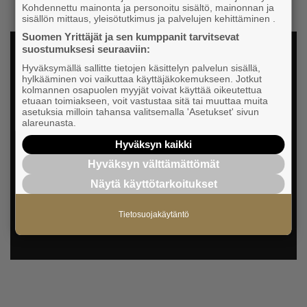
Kohdennettu mainonta ja personoitu sisältö, mainonnan ja
sisällön mittaus, yleisötutkimus ja palvelujen kehittäminen .
Suomen Yrittäjät ja sen kumppanit tarvitsevat
suostumuksesi seuraaviin:
Hyväksymällä sallitte tietojen käsittelyn palvelun sisällä,
hylkääminen voi vaikuttaa käyttäjäkokemukseen. Jotkut
kolmannen osapuolen myyjät voivat käyttää oikeutettua
etuaan toimiakseen, voit vastustaa sitä tai muuttaa muita
asetuksia milloin tahansa valitsemalla 'Asetukset' sivun
alareunasta.
Lataa Aika rakastua Yrittäjiin: Jäsenen edut ja
Hyväksyn kaikki
hyödyt (pdf)
Hyväksyn välttämättömät
Näytä käyttötarkoitukset
TUTUSTU ETUIHIN JA HYÖTYIHIN
Tietosuojakäytäntö