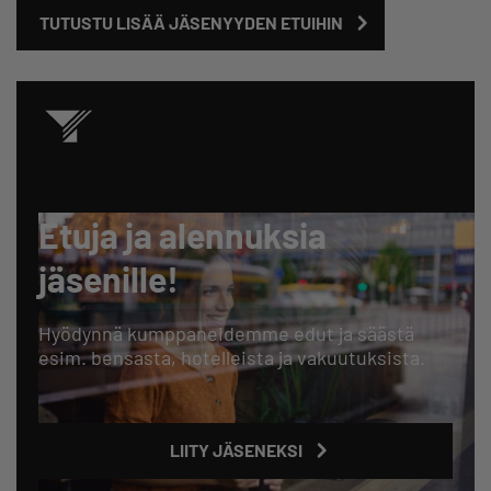
TUTUSTU LISÄÄ JÄSENYYDEN ETUIHIN
Etuja ja alennuksia
jäsenille!
Hyödynnä kumppaneidemme edut ja säästä
esim. bensasta, hotelleista ja vakuutuksista.
LIITY JÄSENEKSI