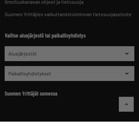
Ilmoituskanavan ohjeet ja tietosuoja
Suomen Yrittäjien vaikuttamistoiminnan tietosuojaseloste
Valitse aluejärjestö tai paikallisyhdistys
Aluejärjestöt
Paikallisyhdistykset
Suomen Yrittäjät somessa