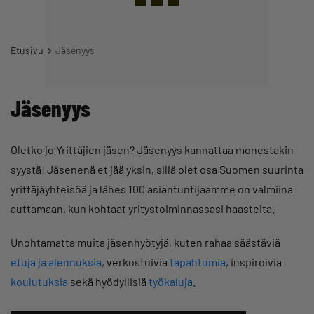
Etusivu
Jäsenyys
Jäsenyys
Oletko jo Yrittäjien jäsen? Jäsenyys kannattaa monestakin
syystä! Jäsenenä et jää yksin, sillä olet osa Suomen suurinta
yrittäjäyhteisöä ja lähes 100 asiantuntijaamme on valmiina
auttamaan, kun kohtaat yritystoiminnassasi haasteita.
Unohtamatta muita jäsenhyötyjä, kuten rahaa säästäviä
etuja ja alennuksia
, verkostoivia
tapahtumia
, inspiroivia
koulutuksia
sekä hyödyllisiä
työkaluja
.