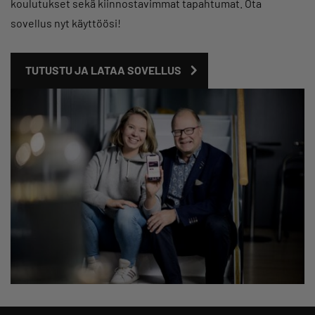
koulutukset sekä kiinnostavimmat tapahtumat. Ota
sovellus nyt käyttöösi!
TUTUSTU JA LATAA SOVELLUS