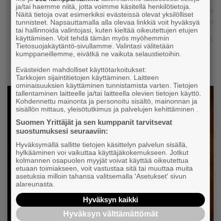
ja/tai haemme niitä, jotta voimme käsitellä henkilötietoja.
Huolia, murheita? Ei hätää, me autamme. Kysy esim.
Säästä 
Näitä tietoja ovat esimerkiksi evästeissä olevat yksilölliset
TES-asioista, veroista tai sosiaaliturvasta.
majoitu
tunnisteet. Napsauttamalla alla olevaa linkkiä voit hyväksyä
tai hallinnoida valintojasi, kuten kieltää oikeutettujen etujen
käyttämisen. Voit tehdä tämän myös myöhemmin
Siirry neuvontapalveluihin
Katso k
Tietosuojakäytäntö-sivullamme. Valintasi välitetään
kumppaneillemme, eivätkä ne vaikuta selaustietoihin.
Evästeiden mahdolliset käyttötarkoitukset:
Tarkkojen sijaintitietojen käyttäminen. Laitteen
ominaisuuksien käyttäminen tunnistamista varten. Tietojen
tallentaminen laitteelle ja/tai laitteella olevien tietojen käyttö.
Kohdennettu mainonta ja personoitu sisältö, mainonnan ja
sisällön mittaus, yleisötutkimus ja palvelujen kehittäminen .
Suomen Yrittäjät ja sen kumppanit tarvitsevat
suostumuksesi seuraaviin:
Hyväksymällä sallitte tietojen käsittelyn palvelun sisällä,
hylkääminen voi vaikuttaa käyttäjäkokemukseen. Jotkut
kolmannen osapuolen myyjät voivat käyttää oikeutettua
etuaan toimiakseen, voit vastustaa sitä tai muuttaa muita
asetuksia milloin tahansa valitsemalla 'Asetukset' sivun
alareunasta.
Hyväksyn kaikki
Hyväksyn välttämättömät