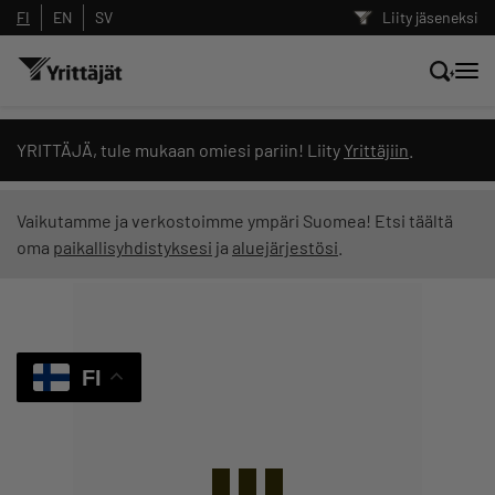
FI
EN
SV
Liity jäseneksi
Hae sivustolta tai kysy suoraan
YRITTÄJÄ, tule mukaan omiesi pariin! Liity
Yrittäjiin
.
Yrittäjien tekoälyltä
Vaikutamme ja verkostoimme ympäri Suomea! Etsi täältä
oma
paikallisyhdistyksesi
ja
aluejärjestösi
.
Hae
Suodata hakutuloksia: näytä kaikki sisältö
FI