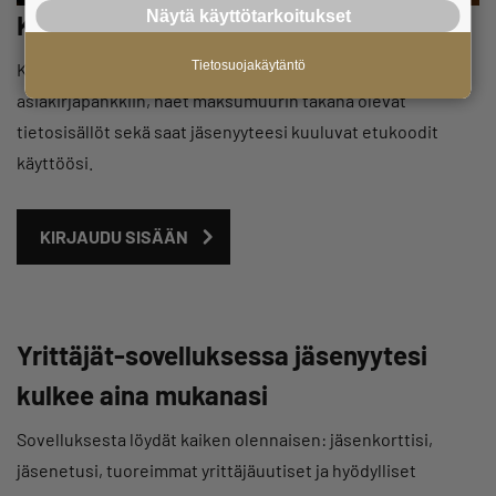
Näytä käyttötarkoitukset
Kirjaudu sisään jäsenpalveluun
Tietosuojakäytäntö
Kirjautuneena saat paljon extra-sisältöä, kuten pääsyn
asiakirjapankkiin, näet maksumuurin takana olevat
tietosisällöt sekä saat jäsenyyteesi kuuluvat etukoodit
käyttöösi.
KIRJAUDU SISÄÄN
Yrittäjät-sovelluksessa jäsenyytesi
kulkee aina mukanasi
Sovelluksesta löydät kaiken olennaisen: jäsenkorttisi,
jäsenetusi, tuoreimmat yrittäjäuutiset ja hyödylliset