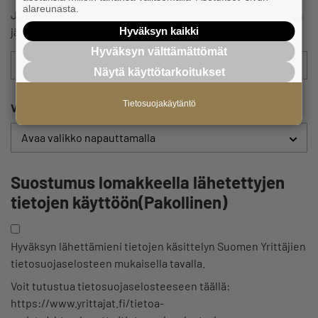
alareunasta.
Jos haluat, että palaamme sinulle sähköpostilla asiaan, niin
Hyväksyn kaikki
jätä alle sähköpostiosoitteesi.
Hyväksyn välttämättömät
Näytä käyttötarkoitukset
Tietosuojakäytäntö
Valitse paikallisyhdistyksesi
Suostumus lomakkeella lähetettyjen
tietojen käyttöön
(Pakollinen)
Hyväksyn lähettämieni tietojen käsittelyn Suomen Yrittäjien
tietosuojaselosteen mukaisella tavalla.
Voit tutustua tietosuojaselosteeseen täällä:
https://www.yrittajat.fi/tietoa-