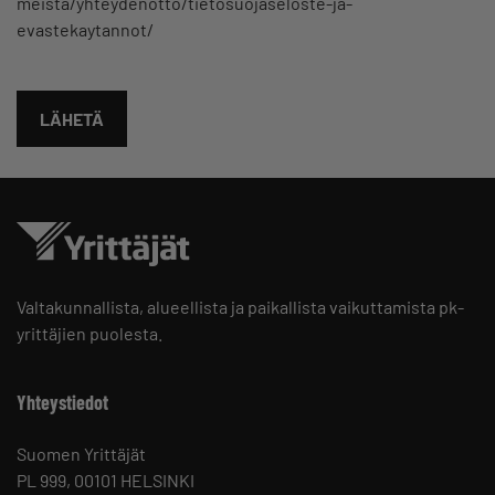
meista/yhteydenotto/tietosuojaseloste-ja-
evastekaytannot/
Valtakunnallista, alueellista ja paikallista vaikuttamista pk-
yrittäjien puolesta.
Yhteystiedot
Suomen Yrittäjät
PL 999, 00101 HELSINKI