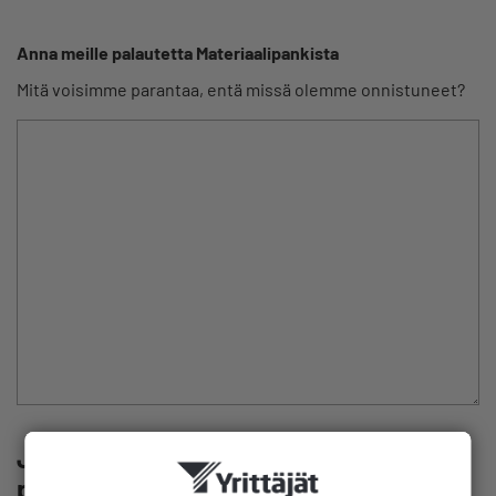
Anna meille palautetta Materiaalipankista
Mitä voisimme parantaa, entä missä olemme onnistuneet?
Jos haluat, että palaamme sinulle
palautteeseesi liittyen, niin jätä meille