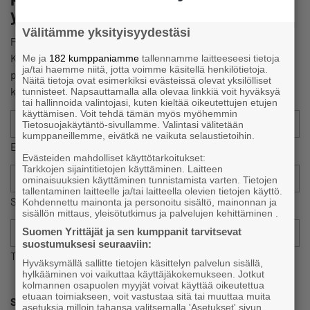
yhteystietosi.
Välitämme yksityisyydestäsi
Pyrimme palaamaan sinulle mahdollisimman pian.
Kiireellisissä asioissa suosittelemme olemaan yhteydessä
Me ja
182 kumppaniamme
tallennamme laitteeseesi tietoja
ja/tai haemme niitä, jotta voimme käsitellä henkilötietoja.
puhelimitse joko aluejärjestösi yhteyshenkilöön tai
Näitä tietoja ovat esimerkiksi evästeissä olevat yksilölliset
keskusjärjestöön.
tunnisteet. Napsauttamalla alla olevaa linkkiä voit hyväksyä
tai hallinnoida valintojasi, kuten kieltää oikeutettujen etujen
käyttämisen. Voit tehdä tämän myös myöhemmin
Tietosuojakäytäntö-sivullamme. Valintasi välitetään
kumppaneillemme, eivätkä ne vaikuta selaustietoihin.
Etunimi
Evästeiden mahdolliset käyttötarkoitukset:
Tarkkojen sijaintitietojen käyttäminen. Laitteen
ominaisuuksien käyttäminen tunnistamista varten. Tietojen
tallentaminen laitteelle ja/tai laitteella olevien tietojen käyttö.
Sukunimi
Kohdennettu mainonta ja personoitu sisältö, mainonnan ja
sisällön mittaus, yleisötutkimus ja palvelujen kehittäminen .
Suomen Yrittäjät ja sen kumppanit tarvitsevat
suostumuksesi seuraaviin:
Tehtäväsi paikallisyhdistyksessä
Hyväksymällä sallitte tietojen käsittelyn palvelun sisällä,
hylkääminen voi vaikuttaa käyttäjäkokemukseen. Jotkut
kolmannen osapuolen myyjät voivat käyttää oikeutettua
etuaan toimiakseen, voit vastustaa sitä tai muuttaa muita
Sähköposti
asetuksia milloin tahansa valitsemalla 'Asetukset' sivun