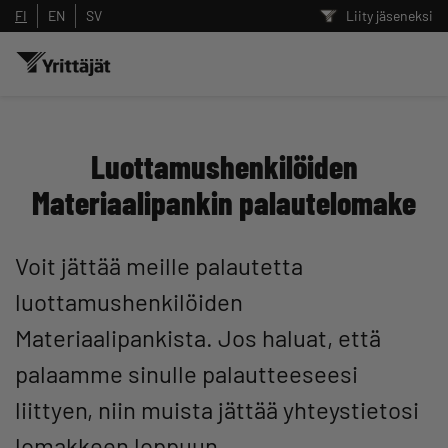
FI
EN
SV
Liity jäseneksi
Hae sivustolta tai kysy suoraan
Yrittäjien tekoälyltä
Luottamushenkilöiden
Materiaalipankin palautelomake
Hae
Voit jättää meille palautetta
luottamushenkilöiden
Suodata hakutuloksia: näytä kaikki sisältö
Materiaalipankista. Jos haluat, että
palaamme sinulle palautteeseesi
liittyen, niin muista jättää yhteystietosi
lomakkeen loppuun.