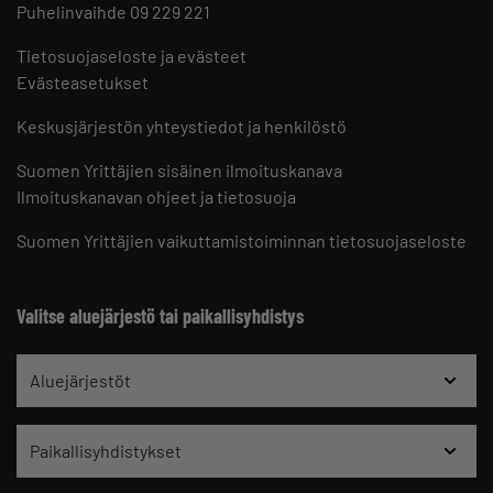
Puhelinvaihde 09 229 221
Tietosuojaseloste ja evästeet
Evästeasetukset
Keskusjärjestön yhteystiedot ja henkilöstö
Suomen Yrittäjien sisäinen ilmoituskanava
Ilmoituskanavan ohjeet ja tietosuoja
Suomen Yrittäjien vaikuttamistoiminnan tietosuojaseloste
Valitse aluejärjestö tai paikallisyhdistys
Aluejärjestöt
Paikallisyhdistykset