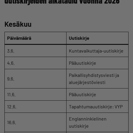
uutiskirjeiden aikataulu vuonna 2026
Kesäkuu
Päivämäärä
Uutiskirje
3.6.
Kuntavaikuttaja-uutiskirje
4.6.
Pääuutiskirje
Paikallisyhdistysviesti ja
9.6.
aluejärjestöviesti
11.6.
Pääuutiskirje
12.6.
Tapahtumauutiskirje: VYP
Englanninkielinen
16.6.
uutiskirje