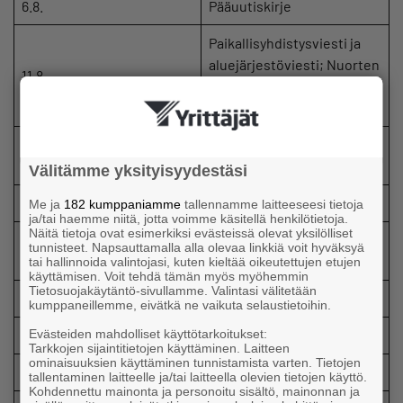
6.8.
Pääuutiskirje
Paikallisyhdistysviesti ja
aluejärjestöviesti; Nuorten
11.8.
yrittäjien uutiskirje;
Koulutusuutiskirje
Ruotsinkielinen uutiskirje;
12.8.
Tapahtumauutiskirje
Välitämme yksityisyydestäsi
13.8.
Pääuutiskirje
Me ja
182 kumppaniamme
tallennamme laitteeseesi tietoja
ja/tai haemme niitä, jotta voimme käsitellä henkilötietoja.
Näitä tietoja ovat esimerkiksi evästeissä olevat yksilölliset
Englanninkielinen
tunnisteet. Napsauttamalla alla olevaa linkkiä voit hyväksyä
14.8.
uutiskirje
tai hallinnoida valintojasi, kuten kieltää oikeutettujen etujen
käyttämisen. Voit tehdä tämän myös myöhemmin
Tietosuojakäytäntö-sivullamme. Valintasi välitetään
18.8.
Toimialajärjestöviesti
kumppaneillemme, eivätkä ne vaikuta selaustietoihin.
Evästeiden mahdolliset käyttötarkoitukset:
20.8.
Pääuutiskirje
Tarkkojen sijaintitietojen käyttäminen. Laitteen
ominaisuuksien käyttäminen tunnistamista varten. Tietojen
25.8.
Koulutusuutiskirje
tallentaminen laitteelle ja/tai laitteella olevien tietojen käyttö.
Kohdennettu mainonta ja personoitu sisältö, mainonnan ja