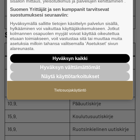
sisällön mittaus, yleisötutkimus ja palvelujen kehittäminen .
Kuntavaikuttaja-uutiskirje;
26.8.
Suomen Yrittäjät ja sen kumppanit tarvitsevat
Jäsenetu-uutiskirje
suostumuksesi seuraaviin:
27.8.
Pääuutiskirje
Hyväksymällä sallitte tietojen käsittelyn palvelun sisällä,
hylkääminen voi vaikuttaa käyttäjäkokemukseen. Jotkut
Syyskuu
kolmannen osapuolen myyjät voivat käyttää oikeutettua
etuaan toimiakseen, voit vastustaa sitä tai muuttaa muita
asetuksia milloin tahansa valitsemalla 'Asetukset' sivun
alareunasta.
Päivämäärä
Uutiskirje
Hyväksyn kaikki
3.9.
Pääuutiskirje
Hyväksyn välttämättömät
Paikallisyhdistysviesti ja
Näytä käyttötarkoitukset
8.9.
aluejärjestöviesti;
Tapahtumauutiskirje
Tietosuojakäytäntö
10.9.
Pääuutiskirje
15.9.
Koulutusuutiskirje
16.9.
Ruotsinkielinen uutiskirje