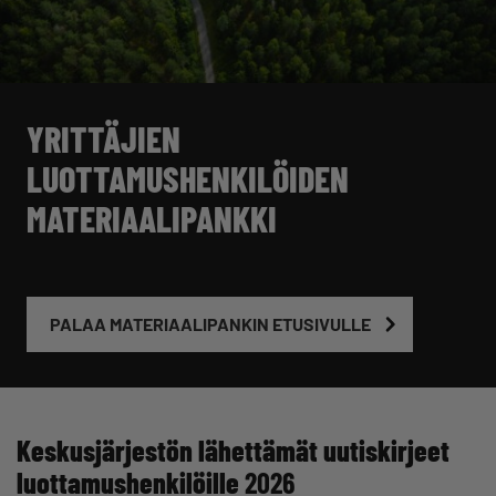
YRITTÄJIEN
LUOTTAMUSHENKILÖIDEN
MATERIAALIPANKKI
PALAA MATERIAALIPANKIN ETUSIVULLE
Keskusjärjestön lähettämät uutiskirjeet
luottamushenkilöille
2026