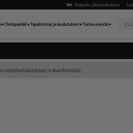
Kirjaudu Jäsenpalveluun
Luo
a
Tietopankki
Tapahtumat ja koulutukset
Tietoa meistä
Yrittäjien tekoälyltä
ma
paikallisyhdistyksesi
ja
aluejärjestösi
.