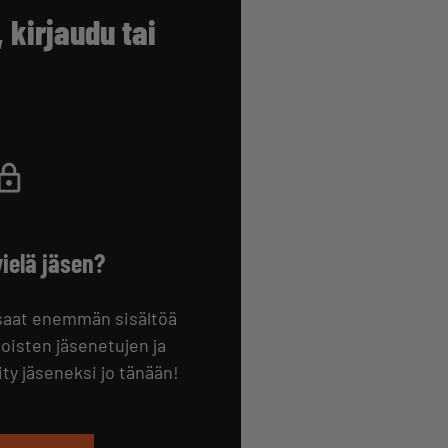
kirjaudu tai
vielä jäsen?
 saat enemmän sisältöä
oisten jäsenetujen ja
iity jäseneksi jo tänään!