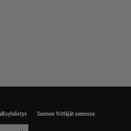
allisyhdistys
Suomen Yrittäjät somessa