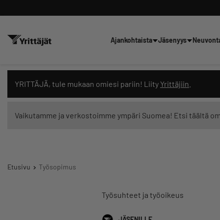
Ajankohtaista
Jäsenyys
Neuvont
Hae sivustolta tai kysy suoraan 
YRITTÄJÄ, tule mukaan omiesi pariin! Liity
Yrittäjiin
.
Vaikutamme ja verkostoimme ympäri Suomea! Etsi täältä o
Suodata hakutuloksia: näytä kaikki sisältö
Etusivu
Työsopimus
Työsuhteet ja työoikeus
JÄSENILLE