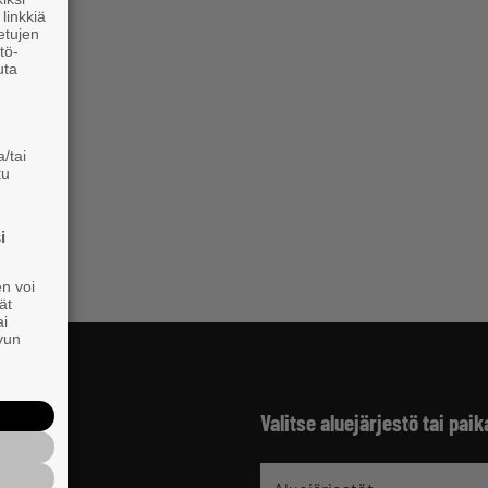
linkkiä
 etujen
tö-
uta
/tai
tu
i
en voi
ät
ai
ivun
Valitse aluejärjestö tai paik
jät