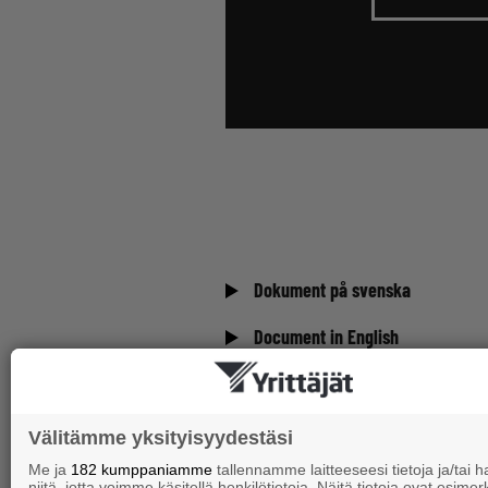
Dokument på svenska
Document in English
Päivitetty viimeksi:7.6.2023
Välitämme yksityisyydestäsi
Me ja
182 kumppaniamme
tallennamme laitteeseesi tietoja ja/tai
niitä, jotta voimme käsitellä henkilötietoja. Näitä tietoja ovat esimerk