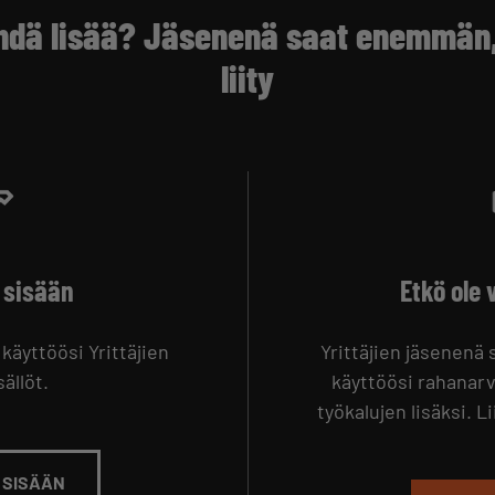
hdä lisää? Jäsenenä saat enemmän, 
liity
 sisään
Etkö ole 
 käyttöösi Yrittäjien
Yrittäjien jäsenenä
ällöt.
käyttöösi rahanarv
työkalujen lisäksi. L
 SISÄÄN