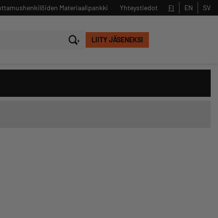
ttamushenkilöiden Materiaalipankki
Yhteystiedot
FI
EN
SV
LIITY JÄSENEKSI
Sulje
Hae