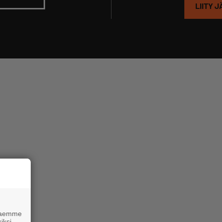
LIITY 
 haemme
iksi