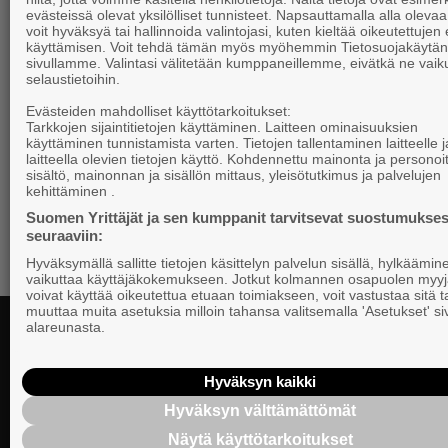
evästeissä olevat yksilölliset tunnisteet. Napsauttamalla alla olevaa 
voit hyväksyä tai hallinnoida valintojasi, kuten kieltää oikeutettujen
käyttämisen. Voit tehdä tämän myös myöhemmin Tietosuojakäytän
sivullamme. Valintasi välitetään kumppaneillemme, eivätkä ne vaik
selaustietoihin.
Evästeiden mahdolliset käyttötarkoitukset:
Tarkkojen sijaintitietojen käyttäminen. Laitteen ominaisuuksien
käyttäminen tunnistamista varten. Tietojen tallentaminen laitteelle ja
laitteella olevien tietojen käyttö. Kohdennettu mainonta ja personoi
sisältö, mainonnan ja sisällön mittaus, yleisötutkimus ja palvelujen
kehittäminen .
Suomen Yrittäjät ja sen kumppanit tarvitsevat suostumukses
seuraaviin:
Hyväksymällä sallitte tietojen käsittelyn palvelun sisällä, hylkäämin
vaikuttaa käyttäjäkokemukseen. Jotkut kolmannen osapuolen myyj
voivat käyttää oikeutettua etuaan toimiakseen, voit vastustaa sitä t
muuttaa muita asetuksia milloin tahansa valitsemalla 'Asetukset' s
alareunasta.
Hyväksyn kaikki
Yhteystiedot
Hyväksyn välttämättömät
Suomen Yrittä
Näytä käyttötarkoitukset