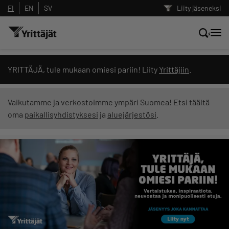
FI
EN
SV
Liity jäseneksi
Hae sivustolta tai kysy suoraan
YRITTÄJÄ, tule mukaan omiesi pariin! Liity
Yrittäjiin
.
Yrittäjien tekoälyltä
Vaikutamme ja verkostoimme ympäri Suomea! Etsi täältä
oma
paikallisyhdistyksesi
ja
aluejärjestösi
.
Hae
Suodata hakutuloksia: näytä kaikki sisältö