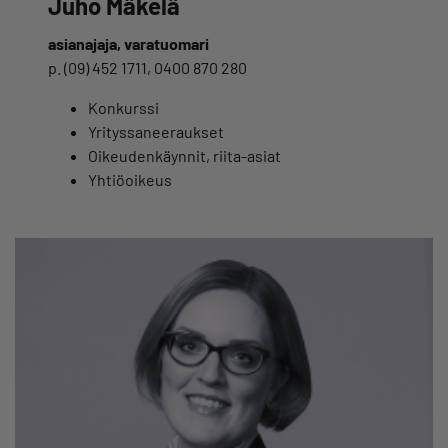
Juho Mäkelä
asianajaja, varatuomari
p. (09) 452 1711, 0400 870 280
Konkurssi
Yrityssaneeraukset
Oikeudenkäynnit, riita-asiat
Yhtiöoikeus