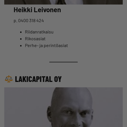
Heikki Leivonen
p. 0400 318 424
Riidanratkaisu
Rikosasiat
Perhe- ja perintöasiat
LAKICAPITAL OY