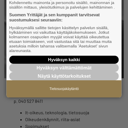
Kohdennettu mainonta ja personoitu sisältö, mainonnan ja
sisällön mittaus, yleisötutkimus ja palvelujen kehittäminen .
Suomen Yrittäjät ja sen kumppanit tarvitsevat
suostumuksesi seuraaviin:
Hyväksymällä sallitte tietojen käsittelyn palvelun sisällä,
hylkääminen voi vaikuttaa käyttäjäkokemukseen. Jotkut
kolmannen osapuolen myyjät voivat käyttää oikeutettua
etuaan toimiakseen, voit vastustaa sitä tai muuttaa muita
asetuksia milloin tahansa valitsemalla 'Asetukset' sivun
alareunasta.
Hyväksyn kaikki
Hyväksyn välttämättömät
Näytä käyttötarkoitukset
Matti Valtonen
Tietosuojakäytäntö
asianajaja
p. 040 527 8411
It-oikeus, teknologia, tietosuoja
Oikeudenkäynnit, riita-asiat
Sopimukset