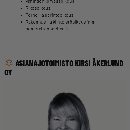
Vahingonkorvausoikeus
Rikosoikeus
Perhe- ja perintöoikeus
Rakennus- ja kiinteistöoikeus (mm.
hometalo-ongelmat)
ASIANAJOTOIMISTO KIRSI ÅKERLUND
OY