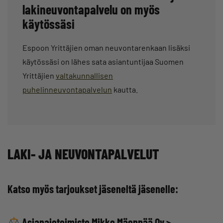
lakineuvontapalvelu on myös
käytössäsi
Espoon Yrittäjien oman neuvontarenkaan lisäksi
käytössäsi on lähes sata asiantuntijaa Suomen
Yrittäjien
valtakunnallisen
puhelinneuvontapalvelun
kautta.
LAKI- JA NEUVONTAPALVELUT
Katso myös tarjoukset jäseneltä jäsenelle:
Asianajotoimisto Mikko Mäenpää Oy
>