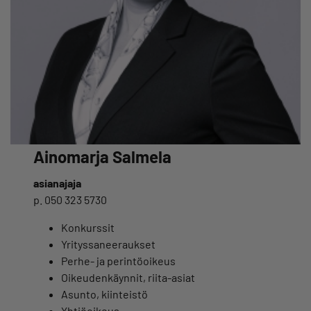
Ainomarja Salmela
asianajaja
p. 050 323 5730
Konkurssit
Yrityssaneeraukset
Perhe- ja perintöoikeus
Oikeudenkäynnit, riita-asiat
Asunto, kiinteistö
Yhtiöoikeus