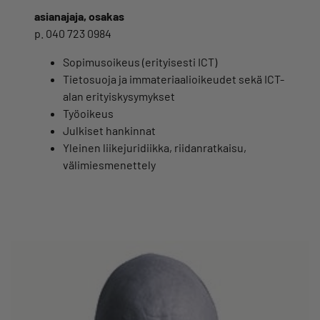
asianajaja, osakas
p. 040 723 0984
Sopimusoikeus (erityisesti ICT)
Tietosuoja ja immateriaalioikeudet sekä ICT-
alan erityiskysymykset
Työoikeus
Julkiset hankinnat
Yleinen liikejuridiikka, riidanratkaisu,
välimiesmenettely