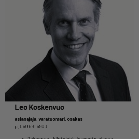
Leo Koskenvuo
asianajaja, varatuomari, osakas
p. 050 591 5900
Rakennus-, kiinteistö- ja asunto-oikeus