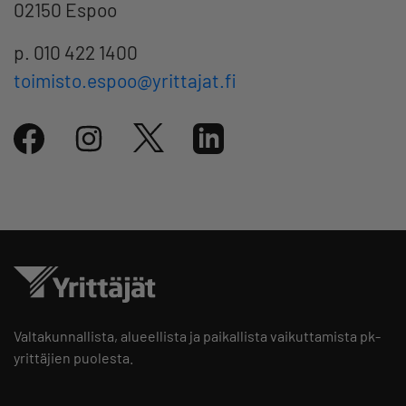
02150 Espoo
p. 010 422 1400
toimisto.espoo@yrittajat.fi
Valtakunnallista, alueellista ja paikallista vaikuttamista pk-
yrittäjien puolesta.