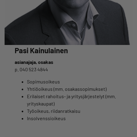
Pasi Kainulainen
asianajaja, osakas
p. 040 523 4844
Sopimusoikeus
Yhtiöoikeus (mm. osakassopimukset)
Erilaiset rahoitus- ja yritysjärjestelyt (mm.
yrityskaupat)
Työoikeus, riidanratkaisu
Insolvenssioikeus