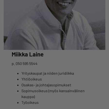
Miikka Laine
p. 050 595 5544
Yrityskaupat ja niiden juridiikka
Yhtiöoikeus
Osakas- ja johtajasopimukset
Sopimusoikeus (myös kansainvälinen
kauppa)
Työoikeus