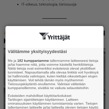
IT-oikeus, teknologia, tietosuoja
ASIANAJOTOIMISTO MATTI VALTONEN
KY
Välitämme yksityisyydestäsi
Me ja
182 kumppaniamme
tallennamme laitteeseesi tietoja
ja/tai haemme niitä, jotta voimme käsitellä henkilötietoja.
Näitä tietoja ovat esimerkiksi evästeissä olevat yksilölliset
tunnisteet. Napsauttamalla alla olevaa linkkiä voit hyväksyä
tai hallinnoida valintojasi, kuten kieltää oikeutettujen etujen
käyttämisen. Voit tehdä tämän myös myöhemmin
Tietosuojakäytäntö-sivullamme. Valintasi välitetään
kumppaneillemme, eivätkä ne vaikuta selaustietoihin.
Evästeiden mahdolliset käyttötarkoitukset:
Tarkkojen sijaintitietojen käyttäminen. Laitteen
ominaisuuksien käyttäminen tunnistamista varten. Tietojen
tallentaminen laitteelle ja/tai laitteella olevien tietojen käyttö.