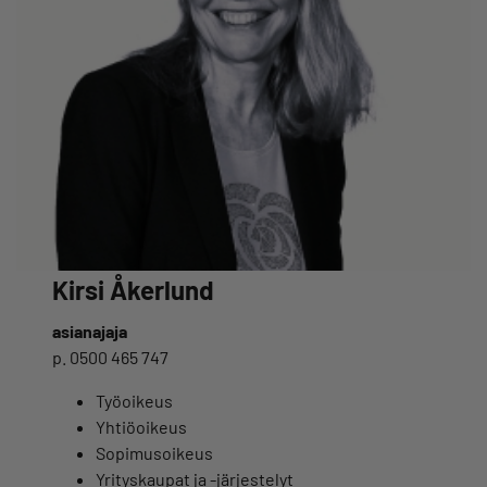
Kirsi Åkerlund
asianajaja
p. 0500 465 747
Työoikeus
Yhtiöoikeus
Sopimusoikeus
Yrityskaupat ja -järjestelyt