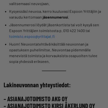
valitsemaasi neuvojaan.
Kysyessäsi neuvoa, kerro kuuluvasi Espoon Yrittäjiin ja
varaudu kertomaan
jäsennumerosi
.
Jäsennumerosi löydät jäsenkortista tai voit kysyä sen
Espoon Yrittäjien toimistosta p. 010 422 1400 tai
toimisto.espoo@yrittajat.fi
Huom! Neuvontatehtävä käsittää neuvonnan ja
opastuksen puhelimitse. Neuvontaa pidemmälle
menevistä toimista ja korvauksista osapuolten tulee
sopia yhdessä erikseen.
Lakineuvonnan yhteystiedot:
– ASIANAJOTOIMISTO AKG OY
– ASIANAJOTOIMISTO KIRSI ÅKERLUND OY