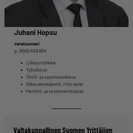
Juhani Hopsu
varatuomari
p. 0500 403 604
Liikejuridiikka
Työoikeus
Yhtiö- ja sopimusoikeus
Oikeudenkäynnit, riita-asiat
Perintö- ja testamenttiasiat
Valtakunnallinen Suomen Yrittäjien