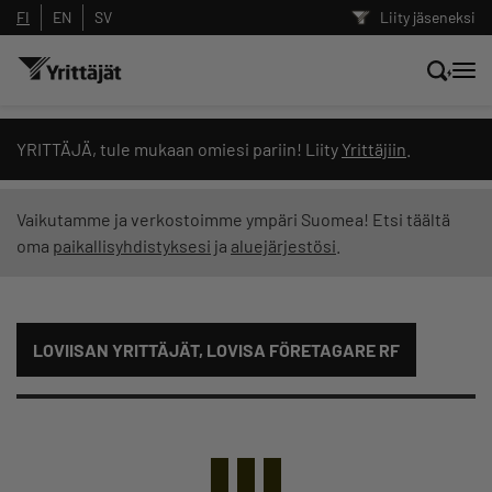
FI
EN
SV
Liity jäseneksi
Hae sivustolta tai kysy suoraan
YRITTÄJÄ, tule mukaan omiesi pariin! Liity
Yrittäjiin
.
Yrittäjien tekoälyltä
Vaikutamme ja verkostoimme ympäri Suomea! Etsi täältä
oma
paikallisyhdistyksesi
ja
aluejärjestösi
.
Hae
Suodata hakutuloksia: näytä kaikki sisältö
LOVIISAN YRITTÄJÄT, LOVISA FÖRETAGARE RF