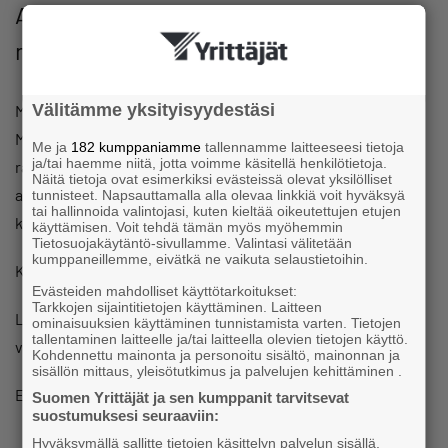
Ajurin tarjontaan tiistaina 4.
marraskuuta klo 8.30.
Välitämme yksityisyydestäsi
Moni ehti kaivata jo ravintolapalveluita tuttuun
Mannerheiminkadun kulmaukseen kunnes bistrotyylinen
Me ja
182 kumppaniamme
tallennamme laitteeseesi tietoja
ja/tai haemme niitä, jotta voimme käsitellä henkilötietoja.
ravintola avautui. Ravintola Ajuri käyttää paikallisia raaka-
Näitä tietoja ovat esimerkiksi evästeissä olevat yksilölliset
aineita ja tarjoaa tuttuja perinteisiä ruokia uudella twistillä
tunnisteet. Napsauttamalla alla olevaa linkkiä voit hyväksyä
tai hallinnoida valintojasi, kuten kieltää oikeutettujen etujen
kaikille aisteille.
käyttämisen. Voit tehdä tämän myös myöhemmin
Tietosuojakäytäntö-sivullamme. Valintasi välitetään
kumppaneillemme, eivätkä ne vaikuta selaustietoihin.
Kuulemme myös Lääkärikeskus Mehiläisen esittelyn.
Evästeiden mahdolliset käyttötarkoitukset:
Tarkkojen sijaintitietojen käyttäminen. Laitteen
Loviisan Yrittäjien aamukahveilla tapaat muita yrittäjiä,
ominaisuuksien käyttäminen tunnistamista varten. Tietojen
tallentaminen laitteelle ja/tai laitteella olevien tietojen käyttö.
verkostoidut paikallisesti sekä tutustut yrityksiin.
Kohdennettu mainonta ja personoitu sisältö, mainonnan ja
sisällön mittaus, yleisötutkimus ja palvelujen kehittäminen .
Ei ennakkoilmoittautumista. Lämpimästi tervetuloa!
Suomen Yrittäjät ja sen kumppanit tarvitsevat
suostumuksesi seuraaviin:
Hyväksymällä sallitte tietojen käsittelyn palvelun sisällä,