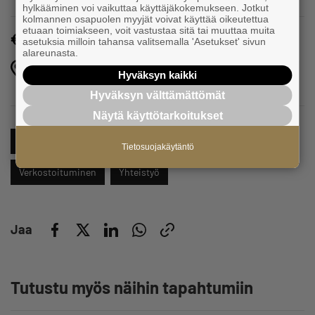
hylkääminen voi vaikuttaa käyttäjäkokemukseen. Jotkut
kolmannen osapuolen myyjät voivat käyttää oikeutettua
etuaan toimiakseen, voit vastustaa sitä tai muuttaa muita
Maksuton
asetuksia milloin tahansa valitsemalla 'Asetukset' sivun
alareunasta.
Mannerheiminkatu 2,
Hyväksyn kaikki
Loviisa
Hyväksyn välttämättömät
Näytä käyttötarkoitukset
Elinvoima
Puheenaihe
Tapahtumat
Tietosuojakäytäntö
Verkostoituminen
Yhteistyö
Jaa
Tutustu myös näihin tapahtumiin