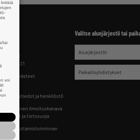
linkkiä
 etujen
tö-
uta
Valitse aluejärjestö tai paik
/tai
tu
jät
Aluejärjestöt
 HELSINKI
 09 229 221
i
Paikallisyhdistykset
oste ja evästeet
en voi
set
ät
ai
ivun
ön yhteystiedot ja henkilöstö
jien sisäinen ilmoituskanava
an ohjeet ja tietosuoja
jien vaikuttamistoiminnan
oste