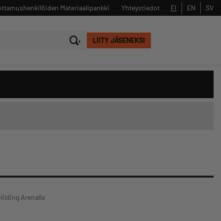
ttamushenkilöiden Materiaalipankki
Yhteystiedot
FI
EN
SV
LIITY JÄSENEKSI
Sulje
Hae
Hilding Arenalla