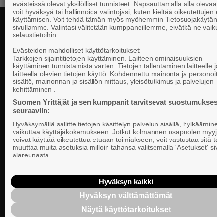
evästeissä olevat yksilölliset tunnisteet. Napsauttamalla alla olevaa 
voit hyväksyä tai hallinnoida valintojasi, kuten kieltää oikeutettujen
käyttämisen. Voit tehdä tämän myös myöhemmin Tietosuojakäytän
sivullamme. Valintasi välitetään kumppaneillemme, eivätkä ne vaik
selaustietoihin.
Yhteystiedot
Evästeiden mahdolliset käyttötarkoitukset:
Tarkkojen sijaintitietojen käyttäminen. Laitteen ominaisuuksien
käyttäminen tunnistamista varten. Tietojen tallentaminen laitteelle ja
laitteella olevien tietojen käyttö. Kohdennettu mainonta ja personoi
Suomen Yrittä
sisältö, mainonnan ja sisällön mittaus, yleisötutkimus ja palvelujen
Valtakunnallista, alueellista ja paikallista
PL 999, 00101
kehittäminen .
vaikuttamista pk-yrittäjien puolesta.
Puhelinvaihde
Suomen Yrittäjät ja sen kumppanit tarvitsevat suostumukses
seuraaviin:
Tietosuojasel
Hyväksymällä sallitte tietojen käsittelyn palvelun sisällä, hylkäämin
Evästeasetuk
vaikuttaa käyttäjäkokemukseen. Jotkut kolmannen osapuolen myyj
voivat käyttää oikeutettua etuaan toimiakseen, voit vastustaa sitä t
muuttaa muita asetuksia milloin tahansa valitsemalla 'Asetukset' s
Keskusjärjest
alareunasta.
Suomen Yrittä
Ilmoituskanav
Hyväksyn kaikki
Hyväksyn välttämättömät
Suomen Yrittä
Näytä käyttötarkoitukset
tietosuojasel