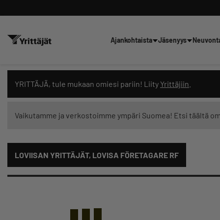
Ajankohtaista
Jäsenyys
Neuvont
Hae sivustolta tai kysy suoraan 
YRITTÄJÄ, tule mukaan omiesi pariin! Liity
Yrittäjiin
.
Vaikutamme ja verkostoimme ympäri Suomea! Etsi täältä o
Suodata hakutuloksia: näytä kaikki sisältö
LOVIISAN YRITTÄJÄT, LOVISA FÖRETAGARE RF