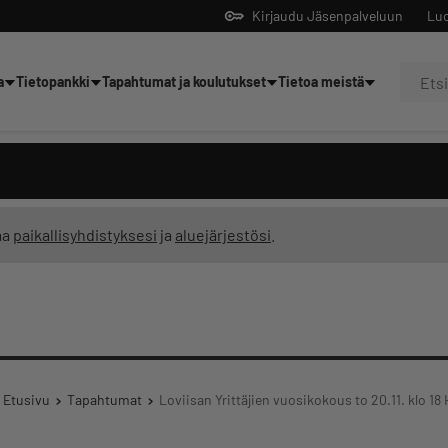
Kirjaudu Jäsenpalveluun
Luo
a
Tietopankki
Tapahtumat ja koulutukset
Tietoa meistä
Yrittäjien tekoälyltä
ma
paikallisyhdistyksesi
ja
aluejärjestösi
.
Etusivu
Tapahtumat
Loviisan Yrittäjien vuosikokous to 20.11. klo 18 