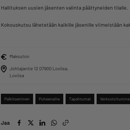
Hallituksen uusien jäsenten valinta päättyneiden tilalle.
Kokouskutsu lähetetään kaikille jäsenille viimeistään k
Maksuton
Johtajantie 12 07900 Loviisa,
Loviisa
Palkitseminen
Puheenaihe
Tapahtumat
Verkostoitumin
Jaa