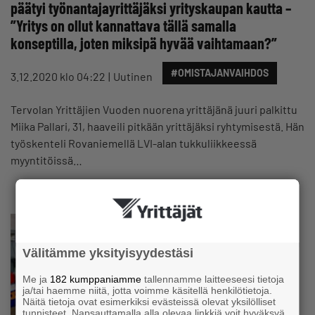
päätyi työnantajayrittäjäksi yrityskaupan kautta –
”Yritys on ollut kannattava tällä samalla
konseptilla, joten miksipä hyvää vaihtamaan?”
#OMISTAJANVAIHDOS
3.12.2020 klo 04:22
Uutinen
Tervolan Yrittäjien Vuoden nuorena yrittäjänä juuri palkittu
Miika Pallari, 31, haaveili pitkään yrittäjäksi ryhtymisestä. Hän
työskenteli Rovaniemellä LVI-alan tukkuliikkeessä
myyntitöissä…
Välitämme yksityisyydestäsi
Me ja
182 kumppaniamme
tallennamme laitteeseesi tietoja
ja/tai haemme niitä, jotta voimme käsitellä henkilötietoja.
Näitä tietoja ovat esimerkiksi evästeissä olevat yksilölliset
tunnisteet. Napsauttamalla alla olevaa linkkiä voit hyväksyä