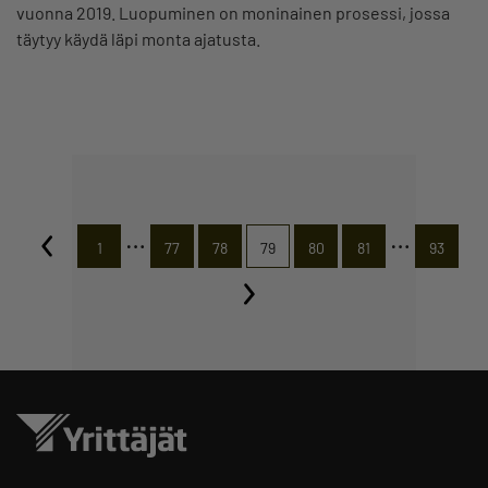
vuonna 2019. Luopuminen on moninainen prosessi, jossa
täytyy käydä läpi monta ajatusta.
…
…
1
77
78
79
80
81
93