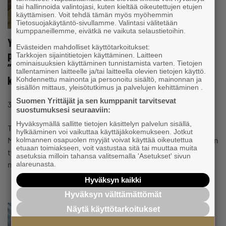
tai hallinnoida valintojasi, kuten kieltää oikeutettujen etujen
käyttämisen. Voit tehdä tämän myös myöhemmin
Tietosuojakäytäntö-sivullamme. Valintasi välitetään
kumppaneillemme, eivätkä ne vaikuta selaustietoihin.
Yrittäjyydestään juuri tunnustuksen saanut Miika
Evästeiden mahdolliset käyttötarkoitukset:
päätyi työnantajayrittäjäksi yrityskaupan kautta –
Tarkkojen sijaintitietojen käyttäminen. Laitteen
ominaisuuksien käyttäminen tunnistamista varten. Tietojen
”Yritys on ollut kannattava tällä samalla
tallentaminen laitteelle ja/tai laitteella olevien tietojen käyttö.
konseptilla, joten miksipä hyvää vaihtamaan?”
Kohdennettu mainonta ja personoitu sisältö, mainonnan ja
sisällön mittaus, yleisötutkimus ja palvelujen kehittäminen .
Suomen Yrittäjät ja sen kumppanit tarvitsevat
#OMISTAJANVAIHDOS
3.12.2020 klo 04:22
Uutinen
suostumuksesi seuraaviin:
Hyväksymällä sallitte tietojen käsittelyn palvelun sisällä,
Tervolan Yrittäjien Vuoden nuorena yrittäjänä juuri palkittu
hylkääminen voi vaikuttaa käyttäjäkokemukseen. Jotkut
Miika Pallari, 31, haaveili pitkään yrittäjäksi ryhtymisestä. Hän
kolmannen osapuolen myyjät voivat käyttää oikeutettua
etuaan toimiakseen, voit vastustaa sitä tai muuttaa muita
työskenteli Rovaniemellä LVI-alan tukkuliikkeessä
asetuksia milloin tahansa valitsemalla 'Asetukset' sivun
myyntitöissä…
alareunasta.
Hyväksyn kaikki
Hyväksyn välttämättömät
Näytä käyttötarkoitukset