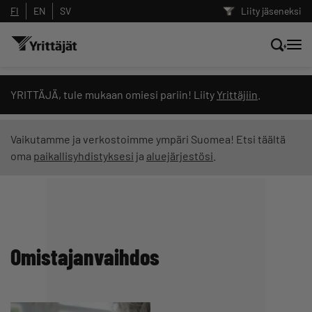
FI
EN
SV
Liity jäseneksi
Hae sivustolta tai kysy suoraan
YRITTÄJÄ, tule mukaan omiesi pariin! Liity
Yrittäjiin
.
Yrittäjien tekoälyltä
Vaikutamme ja verkostoimme ympäri Suomea! Etsi täältä
oma
paikallisyhdistyksesi
ja
aluejärjestösi
.
Hae
Suodata hakutuloksia: näytä kaikki sisältö
Omistajanvaihdos