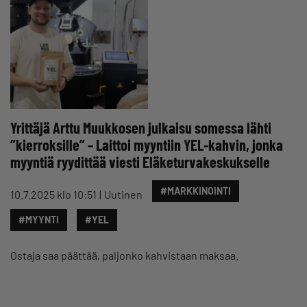
Yrittäjä Arttu Muukkosen julkaisu somessa lähti
”kierroksille” – Laittoi myyntiin YEL-kahvin, jonka
myyntiä ryydittää viesti Eläketurvakeskukselle
#MARKKINOINTI
10.7.2025 klo 10:51
Uutinen
#MYYNTI
#YEL
Ostaja saa päättää, paljonko kahvistaan maksaa.