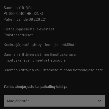
Suomen Yrittäjät
PL 999, 00101 HELSINKI
Puhelinvaihde 09 229 221
Tietosuojaseloste ja evästeet
Evästeasetukset
Keskusjärjestön yhteystiedot ja henkilöstö
Suomen Yrittäjien sisäinen ilmoituskanava
Ilmoituskanavan ohjeet ja tietosuoja
Suomen Yrittäjien vaikuttamistoiminnan tietosuojaseloste
Valitse aluejärjestö tai paikallisyhdistys
Aluejärjestöt