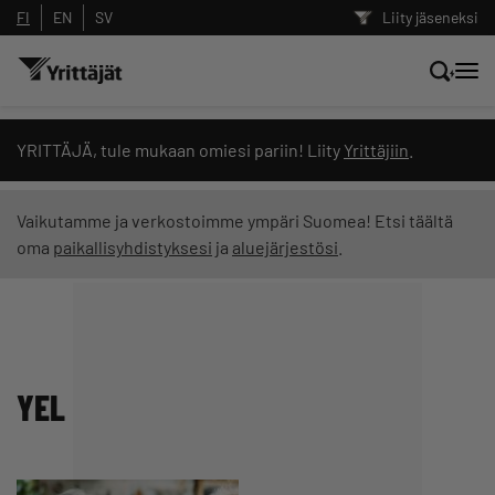
FI
EN
SV
Liity jäseneksi
Hae sivustolta tai kysy suoraan
YRITTÄJÄ, tule mukaan omiesi pariin! Liity
Yrittäjiin
.
Yrittäjien tekoälyltä
Vaikutamme ja verkostoimme ympäri Suomea! Etsi täältä
oma
paikallisyhdistyksesi
ja
aluejärjestösi
.
Hae
Suodata hakutuloksia: näytä kaikki sisältö
YEL