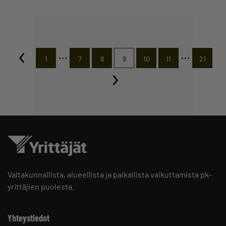
…
…
1
7
8
9
10
11
21
Valtakunnallista, alueellista ja paikallista vaikuttamista pk-
yrittäjien puolesta.
Yhteystiedot