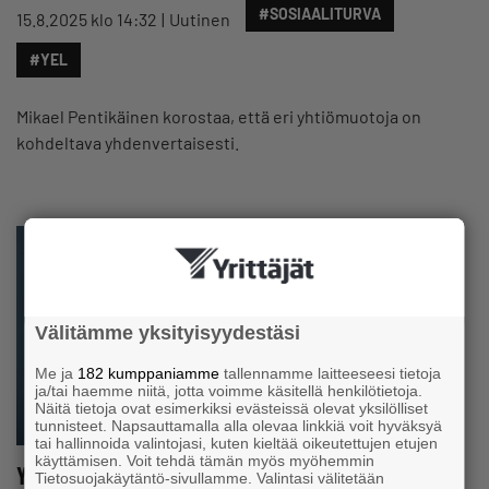
#SOSIAALITURVA
15.8.2025 klo 14:32
Uutinen
#YEL
Mikael Pentikäinen korostaa, että eri yhtiömuotoja on
kohdeltava yhdenvertaisesti.
Välitämme yksityisyydestäsi
Me ja
182 kumppaniamme
tallennamme laitteeseesi tietoja
ja/tai haemme niitä, jotta voimme käsitellä henkilötietoja.
Näitä tietoja ovat esimerkiksi evästeissä olevat yksilölliset
tunnisteet. Napsauttamalla alla olevaa linkkiä voit hyväksyä
tai hallinnoida valintojasi, kuten kieltää oikeutettujen etujen
käyttämisen. Voit tehdä tämän myös myöhemmin
Yrittäjien esitys etenee: YEL-siirtymäaika
Tietosuojakäytäntö-sivullamme. Valintasi välitetään