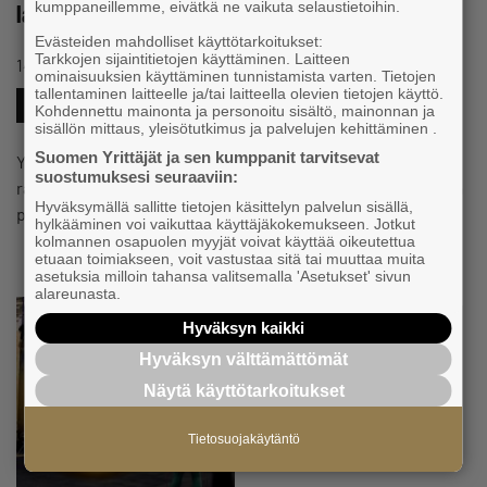
kumppaneillemme, eivätkä ne vaikuta selaustietoihin.
laajenemassa – helpotusta kaikille yrittäjille
Evästeiden mahdolliset käyttötarkoitukset:
Tarkkojen sijaintitietojen käyttäminen. Laitteen
#TYÖMARKKINAT
14.8.2025 klo 07:30
Tiedote
ominaisuuksien käyttäminen tunnistamista varten. Tietojen
tallentaminen laitteelle ja/tai laitteella olevien tietojen käyttö.
#YEL
Kohdennettu mainonta ja personoitu sisältö, mainonnan ja
sisällön mittaus, yleisötutkimus ja palvelujen kehittäminen .
Suomen Yrittäjät ja sen kumppanit tarvitsevat
YEL-työtuloja ei voida ennen vuotta 2029 korottaa
suostumuksesi seuraaviin:
rajattomasti. Hallituksen esityksen lausuntokierros asiasta
Hyväksymällä sallitte tietojen käsittelyn palvelun sisällä,
päättyy tänään. – Ennen kuin Suomessa saadaan tehtyä…
hylkääminen voi vaikuttaa käyttäjäkokemukseen. Jotkut
kolmannen osapuolen myyjät voivat käyttää oikeutettua
etuaan toimiakseen, voit vastustaa sitä tai muuttaa muita
asetuksia milloin tahansa valitsemalla 'Asetukset' sivun
alareunasta.
Hyväksyn kaikki
Hyväksyn välttämättömät
Näytä käyttötarkoitukset
Tietosuojakäytäntö