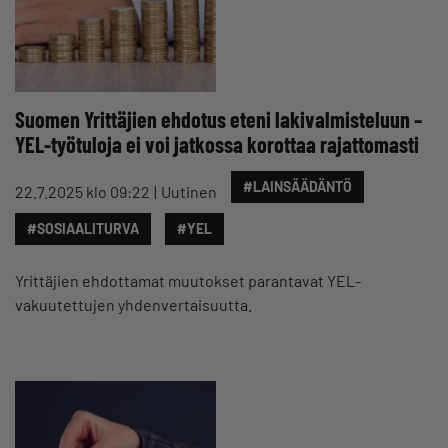
Suomen Yrittäjien ehdotus eteni lakivalmisteluun –
YEL-työtuloja ei voi jatkossa korottaa rajattomasti
#LAINSÄÄDÄNTÖ
22.7.2025 klo 09:22
Uutinen
#SOSIAALITURVA
#YEL
Yrittäjien ehdottamat muutokset parantavat YEL-
vakuutettujen yhdenvertaisuutta.