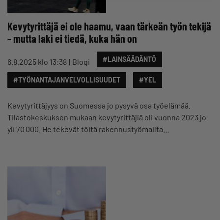
Kevytyrittäjä ei ole haamu, vaan tärkeän työn tekijä
– mutta laki ei tiedä, kuka hän on
#LAINSÄÄDÄNTÖ
6.8.2025 klo 13:38
Blogi
#TYÖNANTAJANVELVOLLISUUDET
#YEL
Kevytyrittäjyys on Suomessa jo pysyvä osa työelämää.
Tilastokeskuksen mukaan kevytyrittäjiä oli vuonna 2023 jo
yli 70 000. He tekevät töitä rakennustyömailta…