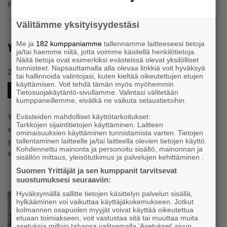
yksinyrittäjä, mielen…
Välitämme yksityisyydestäsi
Me ja
182 kumppaniamme
tallennamme laitteeseesi tietoja
Yksinyrittäjän hyvinvointi on mutkikas juttu
ja/tai haemme niitä, jotta voimme käsitellä henkilötietoja.
Näitä tietoja ovat esimerkiksi evästeissä olevat yksilölliset
tunnisteet. Napsauttamalla alla olevaa linkkiä voit hyväksyä
#HYVINVOINTI
26.11.2018 klo 12:36
Blogi
tai hallinnoida valintojasi, kuten kieltää oikeutettujen etujen
käyttämisen. Voit tehdä tämän myös myöhemmin
#YKSINYRITTÄJÄT
Tietosuojakäytäntö-sivullamme. Valintasi välitetään
kumppaneillemme, eivätkä ne vaikuta selaustietoihin.
Yrittäjän työhyvinvointi on kimurantti aihe. Homma menee
Evästeiden mahdolliset käyttötarkoitukset:
Tarkkojen sijaintitietojen käyttäminen. Laitteen
vieläkin mutkikkaammaksi, kun puhutaan mikro- tai
ominaisuuksien käyttäminen tunnistamista varten. Tietojen
yksinyrittäjistä. Seuraavassa selvennystä moiselle
tallentaminen laitteelle ja/tai laitteella olevien tietojen käyttö.
Kohdennettu mainonta ja personoitu sisältö, mainonnan ja
väitteelle.
sisällön mittaus, yleisötutkimus ja palvelujen kehittäminen .
Suomen Yrittäjät ja sen kumppanit tarvitsevat
suostumuksesi seuraaviin:
Hyväksymällä sallitte tietojen käsittelyn palvelun sisällä,
hylkääminen voi vaikuttaa käyttäjäkokemukseen. Jotkut
kolmannen osapuolen myyjät voivat käyttää oikeutettua
etuaan toimiakseen, voit vastustaa sitä tai muuttaa muita
asetuksia milloin tahansa valitsemalla 'Asetukset' sivun