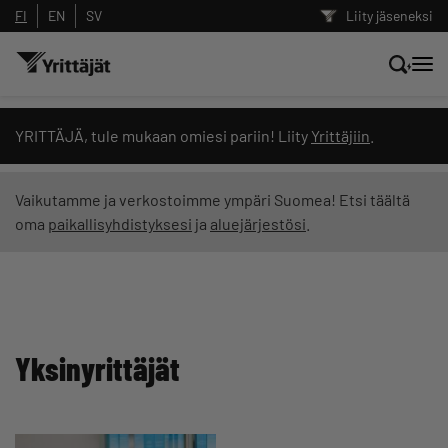
FI
EN
SV
Liity jäseneksi
Hae sivustolta tai kysy suoraan
YRITTÄJÄ, tule mukaan omiesi pariin! Liity
Yrittäjiin
.
Yrittäjien tekoälyltä
Vaikutamme ja verkostoimme ympäri Suomea! Etsi täältä
oma
paikallisyhdistyksesi
ja
aluejärjestösi
.
Hae
Suodata hakutuloksia: näytä kaikki sisältö
Yksinyrittäjät