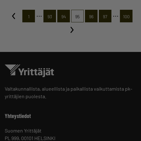
…
…
1
93
94
95
96
97
100
Valtakunnallista, alueellista ja paikallista vaikuttamista pk-
yrittäjien puolesta.
Yhteystiedot
Suomen Yrittäjät
PL 999, 00101 HELSINKI