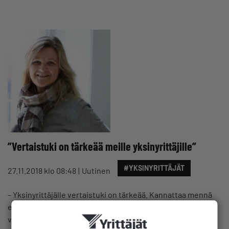
”Vertaistuki on tärkeää meille yksinyrittäjille”
#YKSINYRITTÄJÄT
27.11.2018 klo 08:48
Uutinen
– Yksinyrittäjälle vertaistuki on tärkeää. Kannattaa mennä
esimerkiksi Yrittäjien järjestämiin tilaisuuksiin ja
verkostoihin, ettei jää kotiin käpertymään, kannustaa