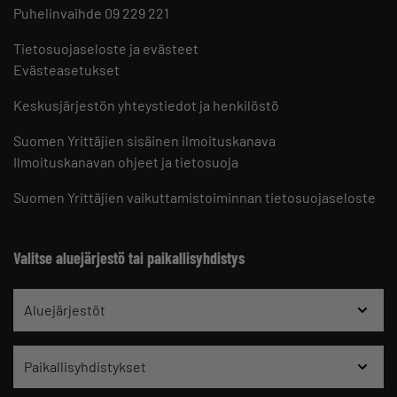
Puhelinvaihde 09 229 221
Tietosuojaseloste ja evästeet
Evästeasetukset
Keskusjärjestön yhteystiedot ja henkilöstö
Suomen Yrittäjien sisäinen ilmoituskanava
Ilmoituskanavan ohjeet ja tietosuoja
Suomen Yrittäjien vaikuttamistoiminnan tietosuojaseloste
Valitse aluejärjestö tai paikallisyhdistys
Aluejärjestöt
Paikallisyhdistykset