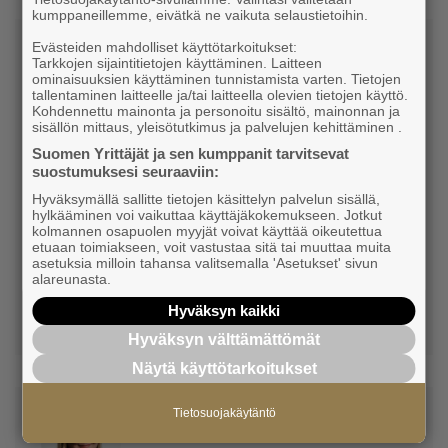
kumppaneillemme, eivätkä ne vaikuta selaustietoihin.
Evästeiden mahdolliset käyttötarkoitukset:
Tarkkojen sijaintitietojen käyttäminen. Laitteen
ominaisuuksien käyttäminen tunnistamista varten. Tietojen
tallentaminen laitteelle ja/tai laitteella olevien tietojen käyttö.
Kohdennettu mainonta ja personoitu sisältö, mainonnan ja
sisällön mittaus, yleisötutkimus ja palvelujen kehittäminen .
Suomen Yrittäjät ja sen kumppanit tarvitsevat
Eeva Pesonen
suostumuksesi seuraaviin:
Hyväksymällä sallitte tietojen käsittelyn palvelun sisällä,
Toimittaja, sisällöntuottaja
hylkääminen voi vaikuttaa käyttäjäkokemukseen. Jotkut
Suomen Yrittäjät
kolmannen osapuolen myyjät voivat käyttää oikeutettua
etuaan toimiakseen, voit vastustaa sitä tai muuttaa muita
asetuksia milloin tahansa valitsemalla 'Asetukset' sivun
alareunasta.
050 325 9784
Hyväksyn kaikki
eeva.pesonen@yrittajat.fi
Hyväksyn välttämättömät
Näytä käyttötarkoitukset
Tietosuojakäytäntö