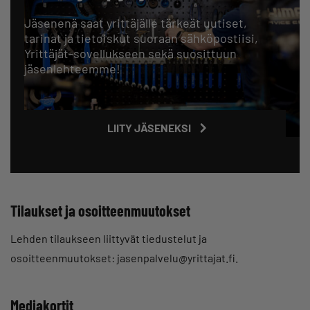
Jäsenenä saat yrittäjälle tärkeät uutiset,
tarinat ja tietoiskut suoraan sähköpostiisi,
Yrittäjät-sovellukseen sekä suosittuun
jäsenlehteemme!
LIITY JÄSENEKSI
Tilaukset ja osoitteenmuutokset
Lehden tilaukseen liittyvät tiedustelut ja
osoitteenmuutokset: jasenpalvelu@yrittajat.fi.
Mediakortit