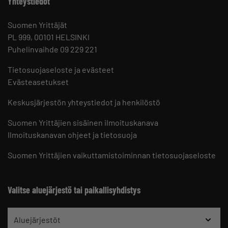
Yhteystiedot
Suomen Yrittäjät
PL 999, 00101 HELSINKI
Puhelinvaihde 09 229 221
Tietosuojaseloste ja evästeet
Evästeasetukset
Keskusjärjestön yhteystiedot ja henkilöstö
Suomen Yrittäjien sisäinen ilmoituskanava
Ilmoituskanavan ohjeet ja tietosuoja
Suomen Yrittäjien vaikuttamistoiminnan tietosuojaseloste
Valitse aluejärjestö tai paikallisyhdistys
Aluejärjestöt