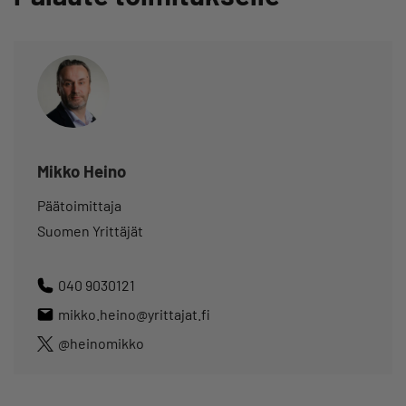
Mikko Heino
Päätoimittaja
Suomen Yrittäjät
040 9030121
mikko.heino@yrittajat.fi
@heinomikko