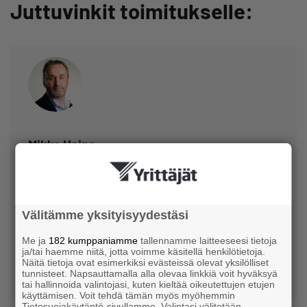
Juttuvinkit toimitukselle:
Mikko Heino
Päätoimittaja
Suomen Yrittäjät
Välitämme yksityisyydestäsi
040 9030121
Me ja
182 kumppaniamme
tallennamme laitteeseesi tietoja
ja/tai haemme niitä, jotta voimme käsitellä henkilötietoja.
mikko.heino@yrittajat.fi
Näitä tietoja ovat esimerkiksi evästeissä olevat yksilölliset
tunnisteet. Napsauttamalla alla olevaa linkkiä voit hyväksyä
@heinomikko
tai hallinnoida valintojasi, kuten kieltää oikeutettujen etujen
käyttämisen. Voit tehdä tämän myös myöhemmin
Tietosuojakäytäntö-sivullamme. Valintasi välitetään