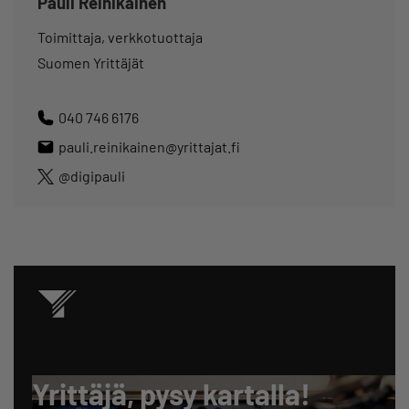
Pauli Reinikainen
Toimittaja, verkkotuottaja
Suomen Yrittäjät
040 746 6176
pauli.reinikainen@yrittajat.fi
@digipauli
Yrittäjä, pysy kartalla!