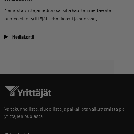
Mainosta yrittäjämedioissa, sillä kauttamme tavoitat
suomalaiset yrittäjät tehokkaasti ja suoraan.
Mediakortit
Valtakunnallista, alueellista ja paikallista vaikuttamista pk-
yrittäjien puolesta.