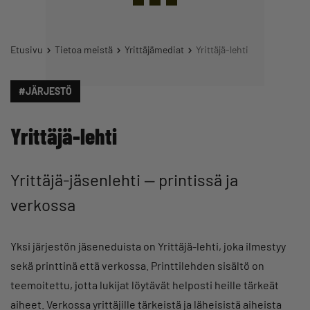
Etusivu
Tietoa meistä
Yrittäjämediat
Yrittäjä-lehti
#JÄRJESTÖ
Yrittäjä-lehti
Yrittäjä-jäsenlehti — printissä ja
verkossa
Yksi järjestön jäseneduista on Yrittäjä-lehti, joka ilmestyy
sekä printtinä että verkossa. Printtilehden sisältö on
teemoitettu, jotta lukijat löytävät helposti heille tärkeät
aiheet. Verkossa yrittäjille tärkeistä ja läheisistä aiheista