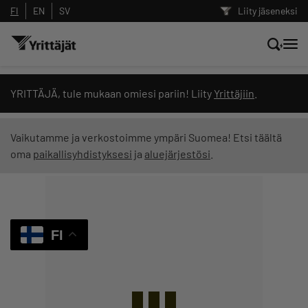
FI
EN
SV
Liity jäseneksi
Hae sivustolta tai kysy suoraan
YRITTÄJÄ, tule mukaan omiesi pariin! Liity
Yrittäjiin
.
Yrittäjien tekoälyltä
Vaikutamme ja verkostoimme ympäri Suomea! Etsi täältä
oma
paikallisyhdistyksesi
ja
aluejärjestösi
.
Hae
Suodata hakutuloksia: näytä kaikki sisältö
FI