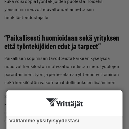
kuka voisi sopia työntekijöiden puolesta. Toiseksi
yleisimmin neuvotteluvaltuudet annettaisiin
henkilöstöedustajalle.
”Paikallisesti huomioidaan sekä yrityksen
että työntekijöiden edut ja tarpeet”
Paikallisen sopimisen tavoitteista kärkeen kyselyssä
nousivat henkilöstön motivaation edistäminen, työolojen
parantaminen, työn ja perhe-elämän yhteensovittaminen
sekä henkilöstön vaikutusmahdollisuuksien lisääminen.
SY:n Janne Makkulan mukaan vallan ja vastuun siirtäminen
kabineteista työpaikoille auttaa kyselyssä kärkeen
nousseiden paikallisen sopimisen tavoitteiden
saavuttamisessa.
Välitämme yksityisyydestäsi