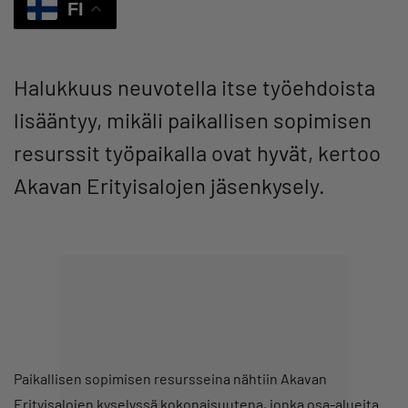
FI
Halukkuus neuvotella itse työehdoista
lisääntyy, mikäli paikallisen sopimisen
resurssit työpaikalla ovat hyvät, kertoo
Akavan Erityisalojen jäsenkysely.
Paikallisen sopimisen resursseina nähtiin Akavan
Erityisalojen kyselyssä kokonaisuutena, jonka osa-alueita