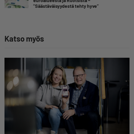
euroalueesta ja Ruotsista −
”Säästäväisyydestä tehty hyve”
Katso myös