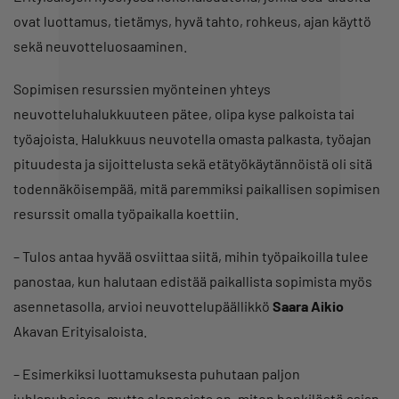
ovat luottamus, tietämys, hyvä tahto, rohkeus, ajan käyttö
sekä neuvotteluosaaminen.
Sopimisen resurssien myönteinen yhteys
neuvotteluhalukkuuteen pätee, olipa kyse palkoista tai
työajoista. Halukkuus neuvotella omasta palkasta, työajan
pituudesta ja sijoittelusta sekä etätyökäytännöistä oli sitä
todennäköisempää, mitä paremmiksi paikallisen sopimisen
resurssit omalla työpaikalla koettiin.
– Tulos antaa hyvää osviittaa siitä, mihin työpaikoilla tulee
panostaa, kun halutaan edistää paikallista sopimista myös
asennetasolla, arvioi neuvottelupäällikkö
Saara Aikio
Akavan Erityisaloista.
– Esimerkiksi luottamuksesta puhutaan paljon
juhlapuheissa, mutta olennaista on, miten henkilöstö asian