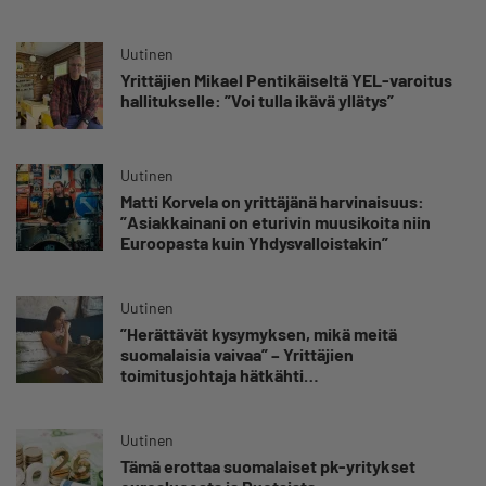
yrittäjän harteille”
Uutinen
Yrittäjien Mikael Pentikäiseltä YEL-varoitus
hallitukselle: ”Voi tulla ikävä yllätys”
Uutinen
Matti Korvela on yrittäjänä harvinaisuus:
”Asiakkainani on eturivin muusikoita niin
Euroopasta kuin Yhdysvalloistakin”
Uutinen
”Herättävät kysymyksen, mikä meitä
suomalaisia vaivaa” – Yrittäjien
toimitusjohtaja hätkähti
sairauspoissaolotilastoa
Uutinen
Tämä erottaa suomalaiset pk-yritykset