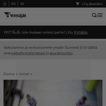
FI
EN
SV
Liity jäseneksi
Hae sivustolta tai kysy suoraan
YRITTÄJÄ, tule mukaan omiesi pariin! Liity
Yrittäjiin
.
Yrittäjien tekoälyltä
Vaikutamme ja verkostoimme ympäri Suomea! Etsi täältä
oma
paikallisyhdistyksesi
ja
aluejärjestösi
.
Hae
Suodata hakutuloksia: näytä kaikki sisältö
Etusivu
Uutiset