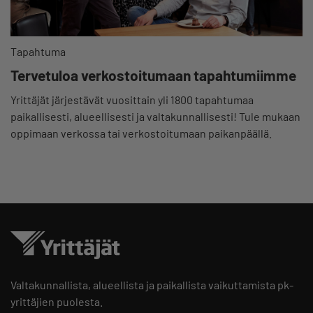
Tapahtuma
Tervetuloa verkostoitumaan tapahtumiimme
Yrittäjät järjestävät vuosittain yli 1800 tapahtumaa
paikallisesti, alueellisesti ja valtakunnallisesti! Tule mukaan
oppimaan verkossa tai verkostoitumaan paikanpäällä.
Valtakunnallista, alueellista ja paikallista vaikuttamista pk-
yrittäjien puolesta.