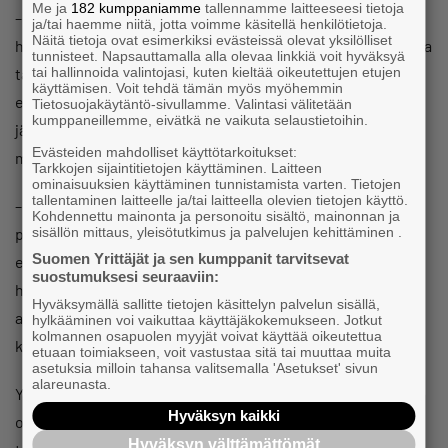
Me ja
182 kumppaniamme
tallennamme laitteeseesi tietoja
– Paikallinen sopiminen ei ole reitti työehtojen
ja/tai haemme niitä, jotta voimme käsitellä henkilötietoja.
Näitä tietoja ovat esimerkiksi evästeissä olevat yksilölliset
heikentämiseen, vaan se on yhdessä tekemistä ja sopimista
tunnisteet. Napsauttamalla alla olevaa linkkiä voit hyväksyä
tai hallinnoida valintojasi, kuten kieltää oikeutettujen etujen
tavalla, jossa sekä yrittäjän ja yrityksen että työntekijöiden
käyttämisen. Voit tehdä tämän myös myöhemmin
edut ja tarpeet voidaan huomioida, esimerkiksi työaikojen
Tietosuojakäytäntö-sivullamme. Valintasi välitetään
kumppaneillemme, eivätkä ne vaikuta selaustietoihin.
järjestelyjen osalta. Yritys ei voi menestyä ilman
Evästeiden mahdolliset käyttötarkoitukset:
motivoituneita ja sitoutuneita työntekijöitä.
Tarkkojen sijaintitietojen käyttäminen. Laitteen
ominaisuuksien käyttäminen tunnistamista varten. Tietojen
tallentaminen laitteelle ja/tai laitteella olevien tietojen käyttö.
– Kun kerran on tahtoa ja luottamusta sopimiseen, sille
Kohdennettu mainonta ja personoitu sisältö, mainonnan ja
sisällön mittaus, yleisötutkimus ja palvelujen kehittäminen .
pitäisi antaa myös lainsäädännössä tilaa. Tällä hetkellä
Suomen Yrittäjät ja sen kumppanit tarvitsevat
erityisesti pienten yritysten mahdollisuudet sopia yhdessä
suostumuksesi seuraaviin:
henkilöstönsä kanssa ovat kaikkein rajoitetuimmat. Tässä
Hyväksymällä sallitte tietojen käsittelyn palvelun sisällä,
avain on hallituksella ja eduskunnalla ja kannustan sitä
hylkääminen voi vaikuttaa käyttäjäkokemukseen. Jotkut
kolmannen osapuolen myyjät voivat käyttää oikeutettua
käyttämään, Makkula vetoaa päättäjiin.
etuaan toimiakseen, voit vastustaa sitä tai muuttaa muita
asetuksia milloin tahansa valitsemalla 'Asetukset' sivun
alareunasta.
Yrityksen kilpailukyvyn parantamista tai paikallisten
Hyväksyn kaikki
olosuhteiden huomioimista pidettiin kyselyssä vähemmän
Hyväksyn välttämättömät