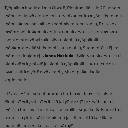
Työpaikan koolla oli merkitystä. Pienimmillä, alle 20 hengen
työpaikoilla työskentelevät arvioivat muita myönteisemmin
työpaikkansa paikallisen sopimisen resursseja. Erityisesti
myönteiset kokemukset luottamuksesta ja rakentavasta
asenteesta työpaikalla olivat pienillä työpaikoilla
työskentelevillä yleisempiä kuin muilla. Suomen Yrittäjien
työmarkkinajohtaja
Janne Makkula
ei ylläty tuloksesta, että
pienissä yrityksissä ja pienillä työpaikoilla luottamus on
hyvä ja sitä myötä myös edellytykset paikalliselle
sopimiselle.
– Myös TEM:n työolobarometri antaa vastaavat tulokset.
Pienissä yrityksissä yrittäjä ja työntekijä tekevät samaa
työtä ja tuntevat toisensa. Isommilla työpaikoilla kannattaa
panostaa yhdessä tekemiseen ja siihen, että kaikilla on
mahdollisuus vaikuttaa. Tässä myös