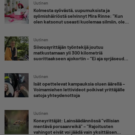
Uutinen
Kolmesta syövästä, uupumuksista ja
syömishäiriöstä selvinnyt Mira Rinne: ”Kun
olen katsonut useasti kuolemaa silmiin, olen
oppinut kestämään myös yrittäjyyteen
kuuluvaa epävarmuutta”
Uutinen
Siivousyrittäjän työntekijä joutuu
matkustamaan yli 300 kilometriä
suorittaakseen ajokortin – ”Ei aja syrjäseudun
etua”
Uutinen
Isät opettelevat kampauksia oluen äärellä –
Voimamiehen lettivideot poikivat yrittäjälle
satoja yhteydenottoja
Uutinen
Koneyrittäjät: Lainsäädännössä ”villisian
mentävä porsaanreikä” – ”Rajoitusten
vahingot eivät voi jäädä vain yksittäisen