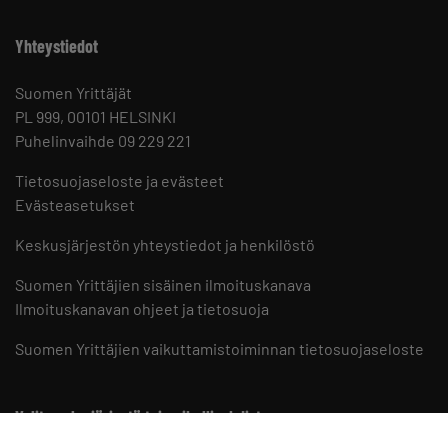
Yhteystiedot
Suomen Yrittäjät
PL 999, 00101 HELSINKI
Puhelinvaihde 09 229 221
Tietosuojaseloste ja evästeet
Evästeasetukset
Keskusjärjestön yhteystiedot ja henkilöstö
Suomen Yrittäjien sisäinen ilmoituskanava
Ilmoituskanavan ohjeet ja tietosuoja
Suomen Yrittäjien vaikuttamistoiminnan tietosuojaseloste
Valitse aluejärjestö tai paikallisyhdistys