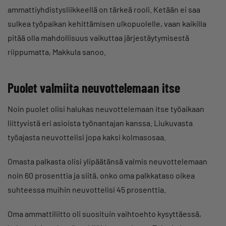
ammattiyhdistysliikkeellä on tärkeä rooli. Ketään ei saa
sulkea työpaikan kehittämisen ulkopuolelle, vaan kaikilla
pitää olla mahdollisuus vaikuttaa järjestäytymisestä
riippumatta, Makkula sanoo.
Puolet valmiita neuvottelemaan itse
Noin puolet olisi halukas neuvottelemaan itse työaikaan
liittyvistä eri asioista työnantajan kanssa. Liukuvasta
työajasta neuvottelisi jopa kaksi kolmasosaa.
Omasta palkasta olisi ylipäätänsä valmis neuvottelemaan
noin 60 prosenttia ja siitä, onko oma palkkataso oikea
suhteessa muihin neuvottelisi 45 prosenttia.
Oma ammattiliitto oli suosituin vaihtoehto kysyttäessä,