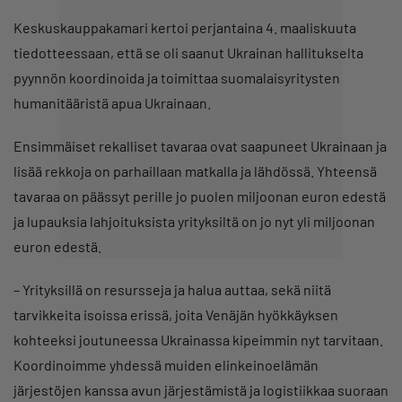
Keskuskauppakamari kertoi perjantaina 4. maaliskuuta
tiedotteessaan, että se oli saanut Ukrainan hallitukselta
pyynnön koordinoida ja toimittaa suomalaisyritysten
humanitääristä apua Ukrainaan.
Ensimmäiset rekalliset tavaraa ovat saapuneet Ukrainaan ja
lisää rekkoja on parhaillaan matkalla ja lähdössä. Yhteensä
tavaraa on päässyt perille jo puolen miljoonan euron edestä
ja lupauksia lahjoituksista yrityksiltä on jo nyt yli miljoonan
euron edestä.
– Yrityksillä on resursseja ja halua auttaa, sekä niitä
tarvikkeita isoissa erissä, joita Venäjän hyökkäyksen
kohteeksi joutuneessa Ukrainassa kipeimmin nyt tarvitaan.
Koordinoimme yhdessä muiden elinkeinoelämän
järjestöjen kanssa avun järjestämistä ja logistiikkaa suoraan