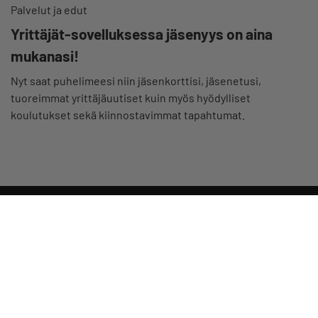
Palvelut ja edut
Yrittäjät-sovelluksessa jäsenyys on aina
mukanasi!
Nyt saat puhelimeesi niin jäsenkorttisi, jäsenetusi,
tuoreimmat yrittäjäuutiset kuin myös hyödylliset
koulutukset sekä kiinnostavimmat tapahtumat.
Valtakunnallista, alueellista ja paikallista vaikuttamista pk-
yrittäjien puolesta.