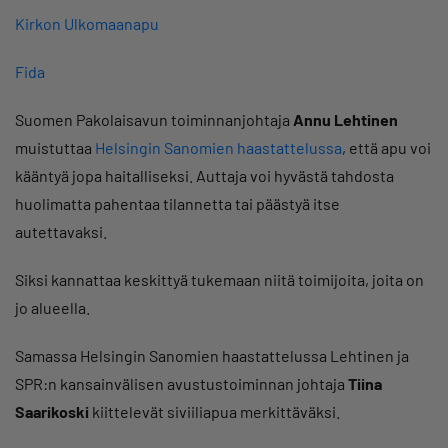
Kirkon Ulkomaanapu
Fida
Suomen Pakolaisavun toiminnanjohtaja
Annu Lehtinen
muistuttaa
Helsingin Sanomien haastattelussa
, että apu voi
kääntyä jopa haitalliseksi. Auttaja voi hyvästä tahdosta
huolimatta pahentaa tilannetta tai päästyä itse
autettavaksi.
Siksi kannattaa keskittyä tukemaan niitä toimijoita, joita on
jo alueella.
Samassa Helsingin Sanomien haastattelussa Lehtinen ja
SPR:n kansainvälisen avustustoiminnan johtaja
Tiina
Saarikoski
kiittelevät siviiliapua merkittäväksi.