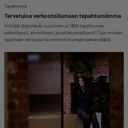
Tapahtuma
Tervetuloa verkostoitumaan tapahtumiimme
Yrittäjät järjestävät vuosittain yli 1800 tapahtumaa
paikallisesti, alueellisesti ja valtakunnallisesti! Tule mukaan
oppimaan verkossa tai verkostoitumaan paikanpäällä.