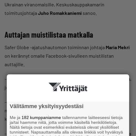
Ukrainan viranomaisille, Keskuskauppakamarin
toimitusjohtaja
Juho Romakkaniemi
sanoo.
Auttajan muistilistaa matkalla
Safer Globe -ajatushautomon toiminnan johtaja
Maria Mekri
on kerännyt omalle Facebook-sivulleen muistilistan
auttajille.
– Toimi yhteistyössä niiden toimijoiden/ henkilöiden kanssa,
joilla on pitkäaikaisia kontakteja Ukrainaan.
– Kysy paikallisilta toimijoilta myös Puolassa, Romaniassa ja
Välitämme yksityisyydestäsi
muilla lähialueilla, mitä he tarvitsevat, ja koordinoi muiden
Me ja
182 kumppaniamme
tallennamme laitteeseesi tietoja
kanssa.
ja/tai haemme niitä, jotta voimme käsitellä henkilötietoja.
Näitä tietoja ovat esimerkiksi evästeissä olevat yksilölliset
tunnisteet. Napsauttamalla alla olevaa linkkiä voit hyväksyä
– Jos varoituksista huolimatta lähdet itse paikalle, ota rahaa