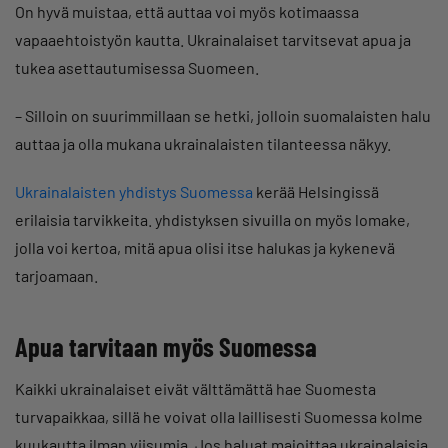
On hyvä muistaa, että auttaa voi myös kotimaassa
vapaaehtoistyön kautta. Ukrainalaiset tarvitsevat apua ja
tukea asettautumisessa Suomeen.
– Silloin on suurimmillaan se hetki, jolloin suomalaisten halu
auttaa ja olla mukana ukrainalaisten tilanteessa näkyy.
Ukrainalaisten yhdistys Suomessa
kerää Helsingissä
erilaisia tarvikkeita. yhdistyksen sivuilla on myös lomake,
jolla voi kertoa, mitä apua olisi itse halukas ja kykenevä
tarjoamaan.
Apua tarvitaan myös Suomessa
Kaikki ukrainalaiset eivät välttämättä hae Suomesta
turvapaikkaa, sillä he voivat olla laillisesti Suomessa kolme
kuukautta ilman viisumia. Jos haluat majoittaa ukrainalaisia