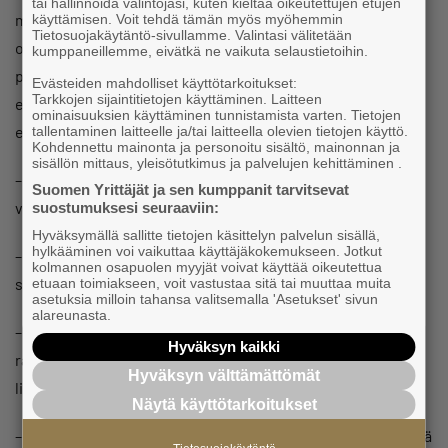
tai hallinnoida valintojasi, kuten kieltää oikeutettujen etujen
mukaan, yritä ostaa paikallista ja toimi koordinaatio-
käyttämisen. Voit tehdä tämän myös myöhemmin
Tietosuojakäytäntö-sivullamme. Valintasi välitetään
ohjeiden mukaan. Älä itse ala soveltamaan. Ostamalla
kumppaneillemme, eivätkä ne vaikuta selaustietoihin.
paikallisesti tuet paikallista taloutta. Kysy paikallisilta
Evästeiden mahdolliset käyttötarkoitukset:
Tarkkojen sijaintitietojen käyttäminen. Laitteen
erityistarpeista varsinkin liittyen lääkkeisiin ja
ominaisuuksien käyttäminen tunnistamista varten. Tietojen
erityistuotteisiin.
tallentaminen laitteelle ja/tai laitteella olevien tietojen käyttö.
Kohdennettu mainonta ja personoitu sisältö, mainonnan ja
sisällön mittaus, yleisötutkimus ja palvelujen kehittäminen .
– Ota mieluusti mukaan ainakin joku, joka puhuu ukrainaa,
Suomen Yrittäjät ja sen kumppanit tarvitsevat
venäjää, puolaa tai romaniaa. Englannilla ei pärjää.
suostumuksesi seuraaviin:
Hyväksymällä sallitte tietojen käsittelyn palvelun sisällä,
hylkääminen voi vaikuttaa käyttäjäkokemukseen. Jotkut
– Muista, että logistiikan pitää jatkua ihan loppukäyttäjälle
kolmannen osapuolen myyjät voivat käyttää oikeutettua
saakka.
etuaan toimiakseen, voit vastustaa sitä tai muuttaa muita
asetuksia milloin tahansa valitsemalla 'Asetukset' sivun
alareunasta.
– Mikäli luot keräyksen, hanki rahankeräyslupa ja raportoi
Hyväksyn kaikki
rahasta läpinäkyvästi. Kriisitilanteet saavat huijarit myös
Hyväksyn välttämättömät
liikkeelle, eli hyvä, läpinäkyvä hallinto on erityisen tärkeää.
Näytä käyttötarkoitukset
– Mikäli haluat tuoda ukrainalaisia takaisin Suomeen, keskitä