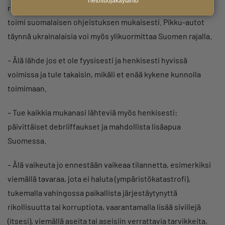
Tietosuojakäytäntö
resurssit, toimi yhteistyössä muiden toimijoiden kanssa ja
toimi suomalaisen ohjeistuksen mukaisesti. Pikku-autot
täynnä ukrainalaisia voi myös ylikuormittaa Suomen rajalla.
– Älä lähde jos et ole fyysisesti ja henkisesti hyvissä
voimissa ja tule takaisin, mikäli et enää kykene kunnolla
toimimaan.
– Tue kaikkia mukanasi lähteviä myös henkisesti:
päivittäiset debriiffaukset ja mahdollista lisäapua
Suomessa.
– Älä vaikeuta jo ennestään vaikeaa tilannetta, esimerkiksi
viemällä tavaraa, jota ei haluta (ympäristökatastrofi),
tukemalla vahingossa paikallista järjestäytynyttä
rikollisuutta tai korruptiota, vaarantamalla lisää siviilejä
(itsesi), viemällä aseita tai aseisiin verrattavia tarvikkeita,