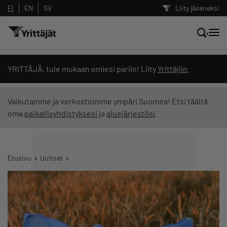
FI
EN
SV
Liity jäseneksi
Hae sivustolta tai kysy suoraan
YRITTÄJÄ, tule mukaan omiesi pariin! Liity
Yrittäjiin
.
Yrittäjien tekoälyltä
Vaikutamme ja verkostoimme ympäri Suomea! Etsi täältä
oma
paikallisyhdistyksesi
ja
aluejärjestösi
.
Hae
Suodata hakutuloksia: näytä kaikki sisältö
Etusivu
Uutiset