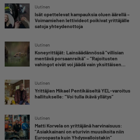
Uutinen
Isät opettelevat kampauksia oluen äärellä –
Voimamiehen lettivideot poikivat yrittäjälle
satoja yhteydenottoja
Uutinen
Koneyrittäjät: Lainsäädännössä ”villisian
mentävä porsaanreikä” – ”Rajoitusten
vahingot eivät voi jäädä vain yksittäisen
yrittäjän harteille”
Uutinen
Yrittäjien Mikael Pentikäiseltä YEL-varoitus
hallitukselle: ”Voi tulla ikävä yllätys”
Uutinen
Matti Korvela on yrittäjänä harvinaisuus:
”Asiakkainani on eturivin muusikoita niin
Euroopasta kuin Yhdysvalloistakin”