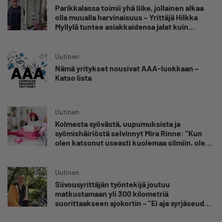
Parikkalassa toimii yhä liike, jollainen alkaa
olla muualla harvinaisuus – Yrittäjä Hilkka
Myllylä tuntee asiakkaidensa jalat kuin
omansa
Uutinen
Nämä yritykset nousivat AAA-luokkaan –
Katso lista
Uutinen
Kolmesta syövästä, uupumuksista ja
syömishäiriöstä selvinnyt Mira Rinne: ”Kun
olen katsonut useasti kuolemaa silmiin, olen
oppinut kestämään myös yrittäjyyteen
kuuluvaa epävarmuutta”
Uutinen
Siivousyrittäjän työntekijä joutuu
matkustamaan yli 300 kilometriä
suorittaakseen ajokortin – ”Ei aja syrjäseudun
etua”