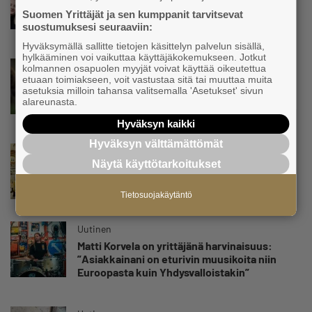
Voimamiehen lettivideot poikivat yrittäjälle
Suomen Yrittäjät ja sen kumppanit tarvitsevat
satoja yhteydenottoja
suostumuksesi seuraaviin:
Hyväksymällä sallitte tietojen käsittelyn palvelun sisällä,
hylkääminen voi vaikuttaa käyttäjäkokemukseen. Jotkut
Uutinen
kolmannen osapuolen myyjät voivat käyttää oikeutettua
etuaan toimiakseen, voit vastustaa sitä tai muuttaa muita
Koneyrittäjät: Lainsäädännössä ”villisian
asetuksia milloin tahansa valitsemalla 'Asetukset' sivun
mentävä porsaanreikä” – ”Rajoitusten
alareunasta.
vahingot eivät voi jäädä vain yksittäisen
yrittäjän harteille”
Hyväksyn kaikki
Hyväksyn välttämättömät
Uutinen
Näytä käyttötarkoitukset
Yrittäjien Mikael Pentikäiseltä YEL-varoitus
hallitukselle: ”Voi tulla ikävä yllätys”
Tietosuojakäytäntö
Uutinen
Matti Korvela on yrittäjänä harvinaisuus:
”Asiakkainani on eturivin muusikoita niin
Euroopasta kuin Yhdysvalloistakin”