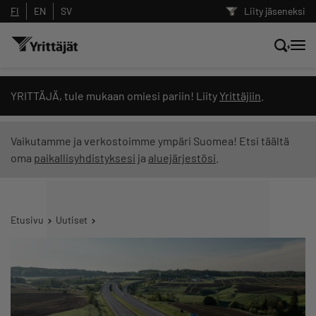
FI
EN
SV
Liity jäseneksi
Hae sivustolta tai kysy suoraan
YRITTÄJÄ, tule mukaan omiesi pariin! Liity
Yrittäjiin
.
Yrittäjien tekoälyltä
Vaikutamme ja verkostoimme ympäri Suomea! Etsi täältä
oma
paikallisyhdistyksesi
ja
aluejärjestösi
.
Hae
Suodata hakutuloksia: näytä kaikki sisältö
Etusivu
Uutiset