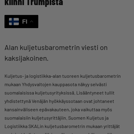
kiinni Trumpista
FI
Alan kuljetusbarometrin viesti on
kaksijakoinen.
Kuljetus- ja logistiikka-alan tuoreen kuljetusbarometrin
mukaan Yhdysvaltojen kauppasota näkyy selvästi
suomalaisissa kuljetusyrityksissä. Lisääntyneet tullit
yhdistettynä Venäjän hyökkäyssotaan ovat johtaneet
kansainväliseen epävakauteen, joka vaikuttaa myös
suomalaisiin kuljetusyrittäjiin. Suomen Kuljetus ja
Logistiikka SKALin kuljetusbarometrin mukaan yrittäjät