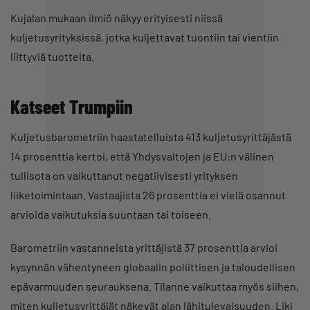
Kujalan mukaan ilmiö näkyy erityisesti niissä
kuljetusyrityksissä, jotka kuljettavat tuontiin tai vientiin
liittyviä tuotteita.
Katseet Trumpiin
Kuljetusbarometriin haastatelluista 413 kuljetusyrittäjästä
14 prosenttia kertoi, että Yhdysvaltojen ja EU:n välinen
tullisota on vaikuttanut negatiivisesti yrityksen
liiketoimintaan. Vastaajista 26 prosenttia ei vielä osannut
arvioida vaikutuksia suuntaan tai toiseen.
Barometriin vastanneista yrittäjistä 37 prosenttia arvioi
kysynnän vähentyneen globaalin poliittisen ja taloudellisen
epävarmuuden seurauksena. Tilanne vaikuttaa myös siihen,
miten kuljetusyrittäjät näkevät alan lähitulevaisuuden. Liki