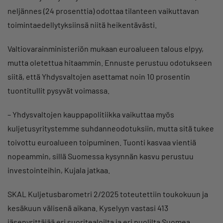
neljännes (24 prosenttia) odottaa tilanteen vaikuttavan
toimintaedellytyksiinsä niitä heikentävästi.
Valtiovarainministeriön mukaan euroalueen talous elpyy,
mutta oletettua hitaammin. Ennuste perustuu odotukseen
siitä, että Yhdysvaltojen asettamat noin 10 prosentin
tuontitullit pysyvät voimassa.
– Yhdysvaltojen kauppapolitiikka vaikuttaa myös
kuljetusyritystemme suhdanneodotuksiin, mutta sitä tukee
toivottu euroalueen toipuminen. Tuonti kasvaa vientiä
nopeammin, sillä Suomessa kysynnän kasvu perustuu
investointeihin, Kujala jatkaa.
SKAL Kuljetusbarometri 2/2025 toteutettiin toukokuun ja
kesäkuun välisenä aikana. Kyselyyn vastasi 413
jäsenyrittäjää eri suoritealoilta ja eri puolilta Suomea.