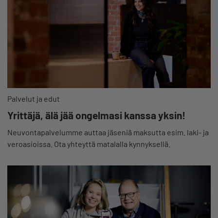
Palvelut ja edut
Yrittäjä, älä jää ongelmasi kanssa yksin!
Neuvontapalvelumme auttaa jäseniä maksutta esim. laki- ja
veroasioissa. Ota yhteyttä matalalla kynnyksellä.