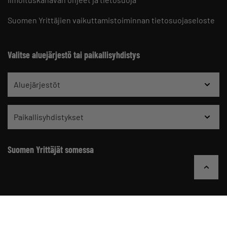
Suomen Yrittäjien vaikuttamistoiminnan tietosuojaseloste
Valitse aluejärjestö tai paikallisyhdistys
Aluejärjestöt
Paikallisyhdistykset
Suomen Yrittäjät somessa