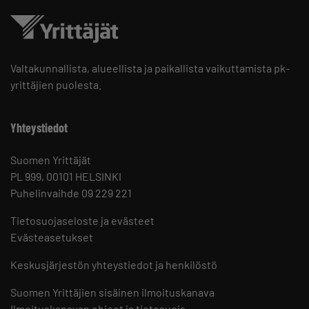
Valtakunnallista, alueellista ja paikallista vaikuttamista pk-
yrittäjien puolesta.
Yhteystiedot
Suomen Yrittäjät
PL 999, 00101 HELSINKI
Puhelinvaihde 09 229 221
Tietosuojaseloste ja evästeet
Evästeasetukset
Keskusjärjestön yhteystiedot ja henkilöstö
Suomen Yrittäjien sisäinen ilmoituskanava
Ilmoituskanavan ohjeet ja tietosuoja