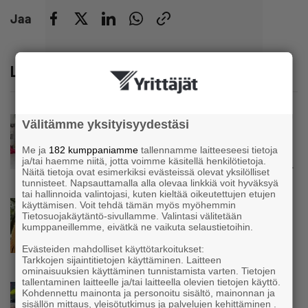
Jaa
Lue lisää
Uutinen
Välitämme yksityisyydestäsi
Kolmesta syövästä, uupumuksista ja
Me ja
182 kumppaniamme
tallennamme laitteeseesi tietoja
syömishäiriöstä selvinnyt Mira Rinne: ”Kun
ja/tai haemme niitä, jotta voimme käsitellä henkilötietoja.
olen katsonut useasti kuolemaa silmiin, olen
Näitä tietoja ovat esimerkiksi evästeissä olevat yksilölliset
oppinut kestämään myös yrittäjyyteen
tunnisteet. Napsauttamalla alla olevaa linkkiä voit hyväksyä
kuuluvaa epävarmuutta”
tai hallinnoida valintojasi, kuten kieltää oikeutettujen etujen
käyttämisen. Voit tehdä tämän myös myöhemmin
Uutinen
Tietosuojakäytäntö-sivullamme. Valintasi välitetään
Siivousyrittäjän työntekijä joutuu
kumppaneillemme, eivätkä ne vaikuta selaustietoihin.
matkustamaan yli 300 kilometriä
suorittaakseen ajokortin – ”Ei aja syrjäseudun
Evästeiden mahdolliset käyttötarkoitukset:
Tarkkojen sijaintitietojen käyttäminen. Laitteen
etua”
ominaisuuksien käyttäminen tunnistamista varten. Tietojen
tallentaminen laitteelle ja/tai laitteella olevien tietojen käyttö.
Uutinen
Kohdennettu mainonta ja personoitu sisältö, mainonnan ja
sisällön mittaus, yleisötutkimus ja palvelujen kehittäminen .
Isät opettelevat kampauksia oluen äärellä –