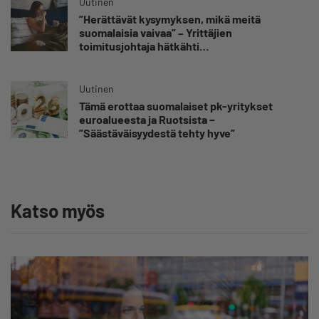
Uutinen
”Herättävät kysymyksen, mikä meitä
suomalaisia vaivaa” – Yrittäjien
toimitusjohtaja hätkähti
sairauspoissaolotilastoa
Uutinen
Tämä erottaa suomalaiset pk-yritykset
euroalueesta ja Ruotsista −
”Säästäväisyydestä tehty hyve”
Katso myös