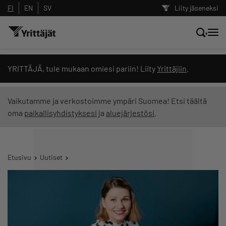
FI
EN
SV
Liity jäseneksi
Hae sivustolta tai kysy suoraan
YRITTÄJÄ, tule mukaan omiesi pariin! Liity
Yrittäjiin
.
Yrittäjien tekoälyltä
Vaikutamme ja verkostoimme ympäri Suomea! Etsi täältä
oma
paikallisyhdistyksesi
ja
aluejärjestösi
.
Hae
Suodata hakutuloksia: näytä kaikki sisältö
Etusivu
Uutiset