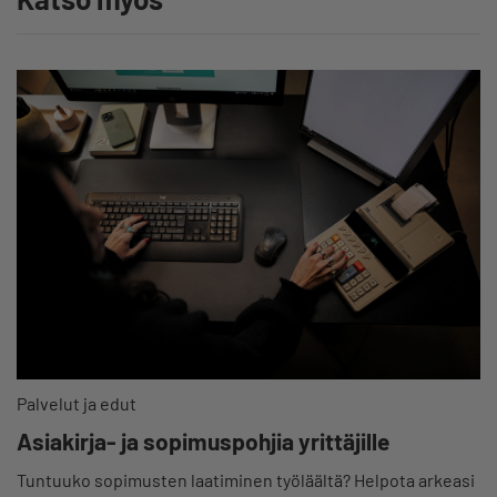
Palvelut ja edut
Asiakirja- ja sopimuspohjia yrittäjille
Tuntuuko sopimusten laatiminen työläältä? Helpota arkeasi