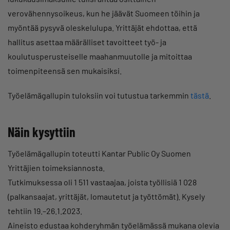
verovähennysoikeus, kun he jäävät Suomeen töihin ja
myöntää pysyvä oleskelulupa. Yrittäjät ehdottaa, että
hallitus asettaa määrälliset tavoitteet työ- ja
koulutusperusteiselle maahanmuutolle ja mitoittaa
toimenpiteensä sen mukaisiksi.
Työelämägallupin tuloksiin voi tutustua tarkemmin
tästä
.
Näin kysyttiin
Työelämägallupin toteutti Kantar Public Oy Suomen
Yrittäjien toimeksiannosta.
Tutkimuksessa oli 1 511 vastaajaa, joista työllisiä 1 028
(palkansaajat, yrittäjät, lomautetut ja työttömät). Kysely
tehtiin 19.–26.1.2023.
Aineisto edustaa kohderyhmän työelämässä mukana olevia