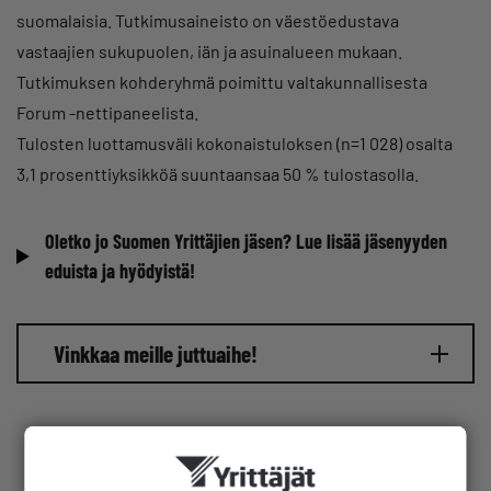
suomalaisia. Tutkimusaineisto on väestöedustava
vastaajien sukupuolen, iän ja asuinalueen mukaan.
Tutkimuksen kohderyhmä poimittu valtakunnallisesta
Forum -nettipaneelista.
Tulosten luottamusväli kokonaistuloksen (n=1 028) osalta
3,1 prosenttiyksikköä suuntaansaa 50 % tulostasolla.
Oletko jo Suomen Yrittäjien jäsen? Lue lisää jäsenyyden
eduista ja hyödyistä!
Vinkkaa meille juttuaihe!