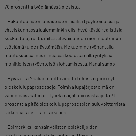
70 prosenttia työelämässä olevista.
– Rakenteellisten uudistusten lisäksi työyhteisöissä ja
yhteiskunnassa laajemminkin olisi hyvä käydä realistisia
keskusteluja siitä, miltä tulevaisuuden monimuotoinen
työelämä tulee näyttämään. Me tuemme työnantajia
muutoksessa muun muassa kouluttamalla yrityksiä
monikielisen työyhteisön johtamisesta, Manai sanoo
– Hyvä, että Maahanmuuttovirasto tehostaa juuri nyt
oleskelulupaprosesseja. Toimiva lupajärjestelmä on
vähimmäisvaatimus. Työelämägallupin vastaajista 71
prosenttia pitää oleskelulupaprosessien sujuvoittamista
tärkeänä tai erittäin tärkeänä.
– Esimerkiksi kansainvälisten opiskelijoiden
lukukausimaksuille tulisi antaa osittainen