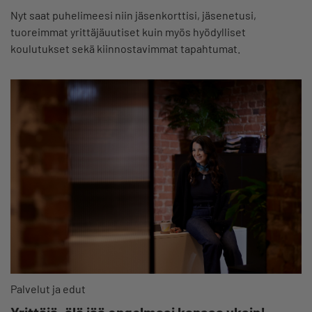
Nyt saat puhelimeesi niin jäsenkorttisi, jäsenetusi,
tuoreimmat yrittäjäuutiset kuin myös hyödylliset
koulutukset sekä kiinnostavimmat tapahtumat.
Palvelut ja edut