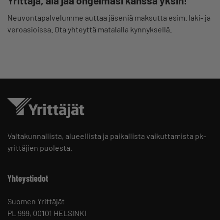
Yrittäjä, älä jää ongelmasi kanssa yksin!
Neuvontapalvelumme auttaa jäseniä maksutta esim. laki- ja
veroasioissa. Ota yhteyttä matalalla kynnyksellä.
Valtakunnallista, alueellista ja paikallista vaikuttamista pk-
yrittäjien puolesta.
Yhteystiedot
Suomen Yrittäjät
PL 999, 00101 HELSINKI