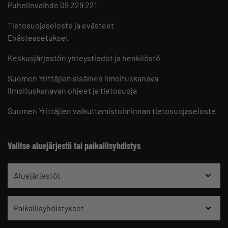
Puhelinvaihde 09 229 221
Tietosuojaseloste ja evästeet
Evästeasetukset
Keskusjärjestön yhteystiedot ja henkilöstö
Suomen Yrittäjien sisäinen ilmoituskanava
Ilmoituskanavan ohjeet ja tietosuoja
Suomen Yrittäjien vaikuttamistoiminnan tietosuojaseloste
Valitse aluejärjestö tai paikallisyhdistys
Aluejärjestöt
Paikallisyhdistykset