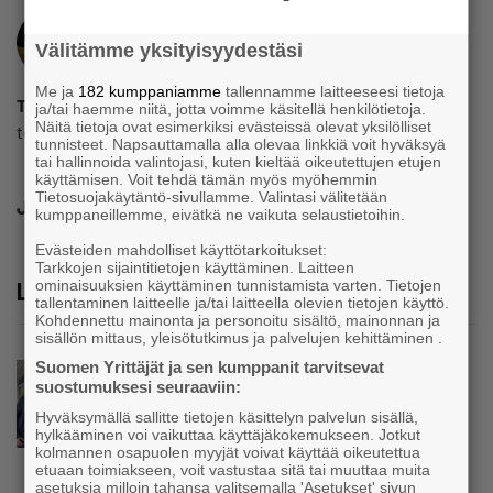
Välitämme yksityisyydestäsi
Me ja
182 kumppaniamme
tallennamme laitteeseesi tietoja
Toimitus
ja/tai haemme niitä, jotta voimme käsitellä henkilötietoja.
Näitä tietoja ovat esimerkiksi evästeissä olevat yksilölliset
toimitus@yrittajat.fi
tunnisteet. Napsauttamalla alla olevaa linkkiä voit hyväksyä
tai hallinnoida valintojasi, kuten kieltää oikeutettujen etujen
käyttämisen. Voit tehdä tämän myös myöhemmin
Tietosuojakäytäntö-sivullamme. Valintasi välitetään
Jaa
kumppaneillemme, eivätkä ne vaikuta selaustietoihin.
Evästeiden mahdolliset käyttötarkoitukset:
Tarkkojen sijaintitietojen käyttäminen. Laitteen
Lue lisää
ominaisuuksien käyttäminen tunnistamista varten. Tietojen
tallentaminen laitteelle ja/tai laitteella olevien tietojen käyttö.
Kohdennettu mainonta ja personoitu sisältö, mainonnan ja
sisällön mittaus, yleisötutkimus ja palvelujen kehittäminen .
Suomen Yrittäjät ja sen kumppanit tarvitsevat
Uutinen
suostumuksesi seuraaviin:
Parikkalassa toimii yhä liike, jollainen alkaa
Hyväksymällä sallitte tietojen käsittelyn palvelun sisällä,
olla muualla harvinaisuus – Yrittäjä Hilkka
hylkääminen voi vaikuttaa käyttäjäkokemukseen. Jotkut
Myllylä tuntee asiakkaidensa jalat kuin
kolmannen osapuolen myyjät voivat käyttää oikeutettua
omansa
etuaan toimiakseen, voit vastustaa sitä tai muuttaa muita
asetuksia milloin tahansa valitsemalla 'Asetukset' sivun