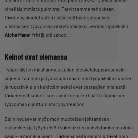
lomautettuna. Kohtaanto-ongelma on yksi työelämämme
viheliäisimmistä pulmista. Tarvitsemme tehokkaan
täydennyskoulutusten lisäksi mittavia satsauksia
ulkomaisen työvoiman rekrytoimiseksi, verkostopäällikkö
Aicha Manai
Yrittäjistä sanoo.
Keinot ovat olemassa
Työperäisten maahanmuuttajien oleskelulupaprosessin
sujuvoittaminen ja työkalujen saaminen työpaikalle suomen
ja ruotsin kielen kehittämiseksi ovat vastaajien mielestä
tärkeimmät keinot, kun tavoitteena on lisätä ulkomaisen
työvoiman sijoittumista työyhteisöön.
Esiin nousevat myös monimuotoisen johtamisen
osaamisen ja työyhteisön valmiuksien vahvistamisen toimia
kaksi- ja monikielisesti. Tärkeinä näitä asioita pitävät noin