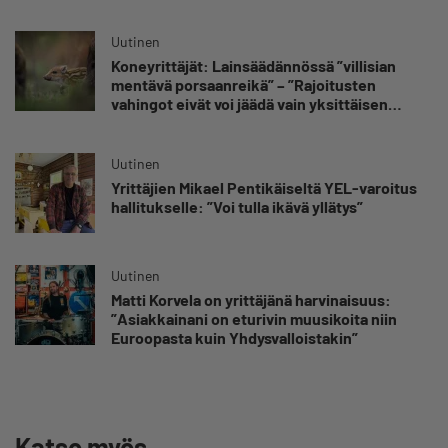
Uutinen
Koneyrittäjät: Lainsäädännössä ”villisian
mentävä porsaanreikä” – ”Rajoitusten
vahingot eivät voi jäädä vain yksittäisen
yrittäjän harteille”
Uutinen
Yrittäjien Mikael Pentikäiseltä YEL-varoitus
hallitukselle: ”Voi tulla ikävä yllätys”
Uutinen
Matti Korvela on yrittäjänä harvinaisuus:
”Asiakkainani on eturivin muusikoita niin
Euroopasta kuin Yhdysvalloistakin”
Katso myös