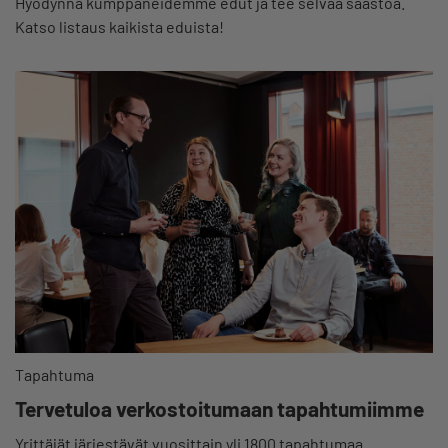
Hyödynnä kumppaneidemme edut ja tee selvää säästöä.
Katso listaus kaikista eduista!
Tapahtuma
Tervetuloa verkostoitumaan tapahtumiimme
Yrittäjät järjestävät vuosittain yli 1800 tapahtumaa