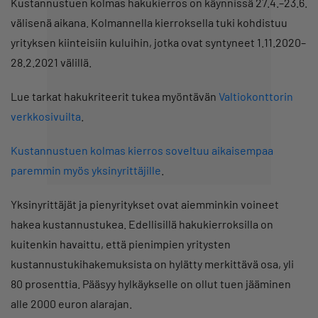
Kustannustuen kolmas hakukierros on käynnissä 27.4.–23.6.
välisenä aikana. Kolmannella kierroksella tuki kohdistuu
yrityksen kiinteisiin kuluihin, jotka ovat syntyneet 1.11.2020–
28.2.2021 välillä.
Lue tarkat hakukriteerit tukea myöntävän
Valtiokonttorin
verkkosivuilta
.
Kustannustuen kolmas kierros soveltuu aikaisempaa
paremmin myös yksinyrittäjille
.
Yksinyrittäjät ja pienyritykset ovat aiemminkin voineet
hakea kustannustukea. Edellisillä hakukierroksilla on
kuitenkin havaittu, että pienimpien yritysten
kustannustukihakemuksista on hylätty merkittävä osa, yli
80 prosenttia. Pääsyy hylkäykselle on ollut tuen jääminen
alle 2000 euron alarajan.