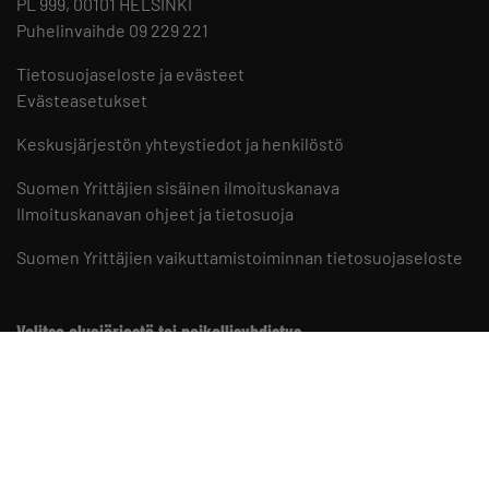
PL 999, 00101 HELSINKI
Puhelinvaihde 09 229 221
Tietosuojaseloste ja evästeet
Evästeasetukset
Keskusjärjestön yhteystiedot ja henkilöstö
Suomen Yrittäjien sisäinen ilmoituskanava
Ilmoituskanavan ohjeet ja tietosuoja
Suomen Yrittäjien vaikuttamistoiminnan tietosuojaseloste
Valitse aluejärjestö tai paikallisyhdistys
Aluejärjestöt
Paikallisyhdistykset