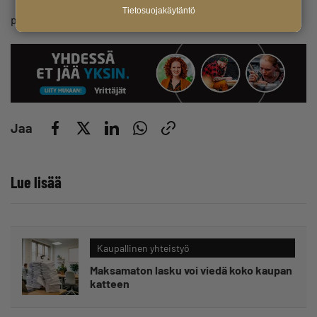
Tietosuojakäytäntö
pauli.reinikainen (at) yrittajat.fi
Jaa
Lue lisää
Kaupallinen yhteistyö
Maksamaton lasku voi viedä koko kaupan
katteen