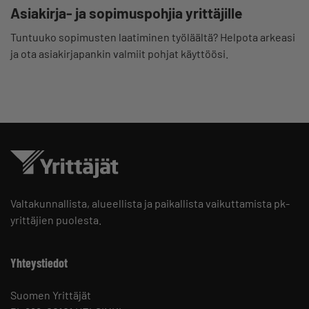
Asiakirja- ja sopimuspohjia yrittäjille
Tuntuuko sopimusten laatiminen työläältä? Helpota arkeasi
ja ota asiakirjapankin valmiit pohjat käyttöösi.
Valtakunnallista, alueellista ja paikallista vaikuttamista pk-
yrittäjien puolesta.
Yhteystiedot
Suomen Yrittäjät