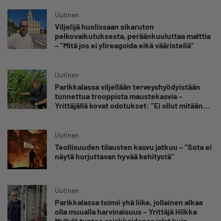
Uutinen
Viljelijä huolissaan sikaruton
pelkovaikutuksesta, peräänkuuluttaa malttia
– ”Mitä jos ei ylireagoida eikä vääristellä”
Uutinen
Parikkalassa viljellään terveyshyödyistään
tunnettua trooppista maustekasvia –
Yrittäjällä kovat odotukset: ”Ei ollut mitään
käsitystä, millainen möllykkä tulee”
Uutinen
Teollisuuden tilausten kasvu jatkuu – ”Sota ei
näytä horjuttavan hyvää kehitystä”
Uutinen
Parikkalassa toimii yhä liike, jollainen alkaa
olla muualla harvinaisuus – Yrittäjä Hilkka
Myllylä tuntee asiakkaidensa jalat kuin