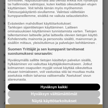
tunnisteet. Napsauttamalla alla olevaa linkkiä voit hyväksyä
– Usein yrityksissä minimoidaan minimoidaan kulut, kun on
tai hallinnoida valintojasi, kuten kieltää oikeutettujen etujen
käyttämisen. Voit tehdä tämän myös myöhemmin
tiukka tilanne. Kun pitää olla vähintään 2000 euroa
Tietosuojakäytäntö-sivullamme. Valintasi välitetään
kumppaneillemme, eivätkä ne vaikuta selaustietoihin.
tukikelpoisia kuluja, vaatimus voi olla osalle yrityksistä liian
kova. Voisi olla parempi, jos raja olisi 1000 euroa. Jos hylkyjä
Evästeiden mahdolliset käyttötarkoitukset:
Tarkkojen sijaintitietojen käyttäminen. Laitteen
tulee tämän kriteerin takia paljon niin kyseistä kriteeriä
ominaisuuksien käyttäminen tunnistamista varten. Tietojen
tallentaminen laitteelle ja/tai laitteella olevien tietojen käyttö.
pitää arvioida jatkossa, jotta kustannustuki toimisi
Kohdennettu mainonta ja personoitu sisältö, mainonnan ja
sisällön mittaus, yleisötutkimus ja palvelujen kehittäminen .
paremmin yksinyrittäjien kohdalla.
Suomen Yrittäjät ja sen kumppanit tarvitsevat
suostumuksesi seuraaviin:
Nykyisen kustannustuen vaatimus 30 prosentin
Hyväksymällä sallitte tietojen käsittelyn palvelun sisällä,
liikevaihdon laskusta on Malisen mukaan myös asia, jota
hylkääminen voi vaikuttaa käyttäjäkokemukseen. Jotkut
kolmannen osapuolen myyjät voivat käyttää oikeutettua
pitää pohtia.
etuaan toimiakseen, voit vastustaa sitä tai muuttaa muita
asetuksia milloin tahansa valitsemalla 'Asetukset' sivun
alareunasta.
– Parempi vaatimus olisi jatkossa 20 prosenttia.
Hyväksyn kaikki
Kuva: Getty Images
Hyväksyn välttämättömät
Näytä käyttötarkoitukset
Pauli Reinikainen