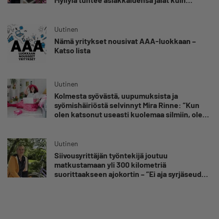
omansa
Uutinen
Nämä yritykset nousivat AAA-luokkaan –
Katso lista
Uutinen
Kolmesta syövästä, uupumuksista ja
syömishäiriöstä selvinnyt Mira Rinne: ”Kun
olen katsonut useasti kuolemaa silmiin, olen
oppinut kestämään myös yrittäjyyteen
kuuluvaa epävarmuutta”
Uutinen
Siivousyrittäjän työntekijä joutuu
matkustamaan yli 300 kilometriä
suorittaakseen ajokortin – ”Ei aja syrjäseudun
etua”