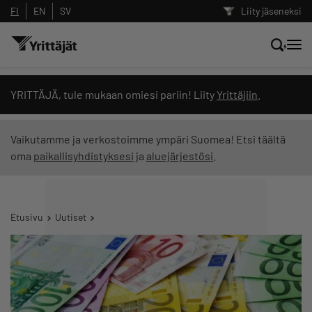
FI
EN
SV
Liity jäseneksi
Hae sivustolta tai kysy suoraan
YRITTÄJÄ, tule mukaan omiesi pariin! Liity
Yrittäjiin
.
Yrittäjien tekoälyltä
Vaikutamme ja verkostoimme ympäri Suomea! Etsi täältä
oma
paikallisyhdistyksesi
ja
aluejärjestösi
.
Hae
Suodata hakutuloksia: näytä kaikki sisältö
Etusivu
Uutiset