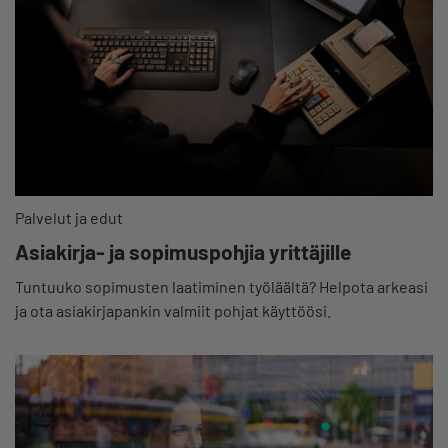
Palvelut ja edut
Asiakirja- ja sopimuspohjia yrittäjille
Tuntuuko sopimusten laatiminen työläältä? Helpota arkeasi
ja ota asiakirjapankin valmiit pohjat käyttöösi.