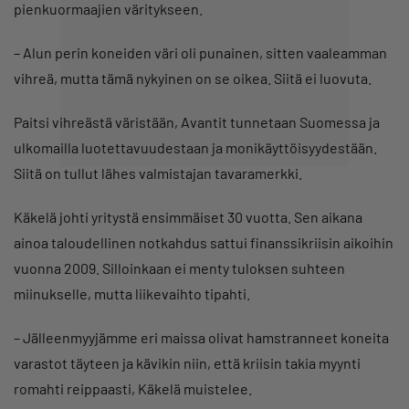
pienkuormaajien väritykseen.
– Alun perin koneiden väri oli punainen, sitten vaaleamman
vihreä, mutta tämä nykyinen on se oikea. Siitä ei luovuta.
Paitsi vihreästä väristään, Avantit tunnetaan Suomessa ja
ulkomailla luotettavuudestaan ja monikäyttöisyydestään.
Siitä on tullut lähes valmistajan tavaramerkki.
Käkelä johti yritystä ensimmäiset 30 vuotta. Sen aikana
ainoa taloudellinen notkahdus sattui finanssikriisin aikoihin
vuonna 2009. Silloinkaan ei menty tuloksen suhteen
miinukselle, mutta liikevaihto tipahti.
– Jälleenmyyjämme eri maissa olivat hamstranneet koneita
varastot täyteen ja kävikin niin, että kriisin takia myynti
romahti reippaasti, Käkelä muistelee.