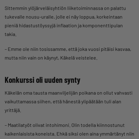
Sittemmin ylöjärveläisyhtiön liiketoiminnassa on palattu
tukevalle nousu-uralle, jolle ei näy loppua, korkeintaan
pieniä hidastustöyssyjä inflaation ja komponenttipulan
takia.
– Emme ole niin tosissamme, että joka vuosi pitäisi kasvaa,
mutta niin vain on käynyt, Käkelä veistelee.
Konkurssi oli uuden synty
Käkelän oma tausta maanviljelijän poikana on ollut vahvasti
vaikuttamassa siihen, että hänestä ylipäätään tuli alan
yrittäjä.
– Maatilatyöt olivat intohimoni. Olin todella kiinnostunut
kaikenlaisista koneista. Ehkä siksi olen aina ymmärtänyt niin