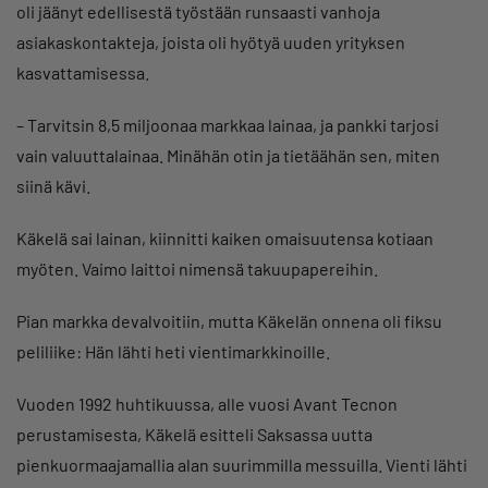
oli jäänyt edellisestä työstään runsaasti vanhoja
asiakaskontakteja, joista oli hyötyä uuden yrityksen
kasvattamisessa.
– Tarvitsin 8,5 miljoonaa markkaa lainaa, ja pankki tarjosi
vain valuuttalainaa. Minähän otin ja tietäähän sen, miten
siinä kävi.
Käkelä sai lainan, kiinnitti kaiken omaisuutensa kotiaan
myöten. Vaimo laittoi nimensä takuupapereihin.
Pian markka devalvoitiin, mutta Käkelän onnena oli fiksu
peliliike: Hän lähti heti vientimarkkinoille.
Vuoden 1992 huhtikuussa, alle vuosi Avant Tecnon
perustamisesta, Käkelä esitteli Saksassa uutta
pienkuormaajamallia alan suurimmilla messuilla. Vienti lähti