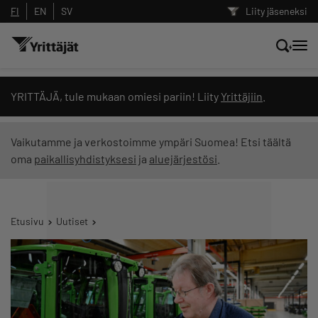
FI
EN
SV
Liity jäseneksi
Hae sivustolta tai kysy suoraan
YRITTÄJÄ, tule mukaan omiesi pariin! Liity
Yrittäjiin
.
Yrittäjien tekoälyltä
Vaikutamme ja verkostoimme ympäri Suomea! Etsi täältä
oma
paikallisyhdistyksesi
ja
aluejärjestösi
.
Hae
Suodata hakutuloksia: näytä kaikki sisältö
Etusivu
Uutiset