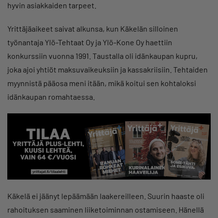
hyvin asiakkaiden tarpeet.
Yrittäjäaikeet saivat alkunsa, kun Käkelän silloinen
työnantaja Ylö-Tehtaat Oy ja Ylö-Kone Oy haettiin
konkurssiin vuonna 1991. Taustalla oli idänkaupan kupru,
joka ajoi yhtiöt maksuvaikeuksiin ja kassakriisiin. Tehtaiden
myynnistä pääosa meni itään, mikä koitui sen kohtaloksi
idänkaupan romahtaessa.
Käkelä ei jäänyt lepäämään laakereilleen. Suurin haaste oli
rahoituksen saaminen liiketoiminnan ostamiseen. Hänellä