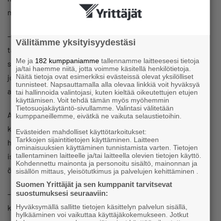
mutta ei niin vaikea kuin polkupyörä”.
– Liikkeet olivat äkkinäisiä, koska laitetta ohjattiin samaan
Välitämme yksityisyydestäsi
tapaan vivuista vedelleen kuin panssarivaunua. Sitten tuli
Me ja
182 kumppaniamme
tallennamme laitteeseesi tietoja
sellainen vaihe, että jokainen maanviljelijä tunsi jonkun‚
ja/tai haemme niitä, jotta voimme käsitellä henkilötietoja.
Näitä tietoja ovat esimerkiksi evästeissä olevat yksilölliset
jolla oli Avant. Sana alkoi kiertää, että kyllä sillä oppii
tunnisteet. Napsauttamalla alla olevaa linkkiä voit hyväksyä
ajamaan.
tai hallinnoida valintojasi, kuten kieltää oikeutettujen etujen
käyttämisen. Voit tehdä tämän myös myöhemmin
Tietosuojakäytäntö-sivullamme. Valintasi välitetään
Avantin hinta ei ollut järin halpa, mutta ei toisaalta
kumppaneillemme, eivätkä ne vaikuta selaustietoihin.
kalliskaan: 27 000 markkaa. Sillä rahalla sai pienen
Evästeiden mahdolliset käyttötarkoitukset:
Tarkkojen sijaintitietojen käyttäminen. Laitteen
henkilöauton. Investointi oli sellainen, johon maatalojen
ominaisuuksien käyttäminen tunnistamista varten. Tietojen
tallentaminen laitteelle ja/tai laitteella olevien tietojen käyttö.
isännät kykenivät. Huoltotarve oli vähäinen, käytännössä
Kohdennettu mainonta ja personoitu sisältö, mainonnan ja
öljynvaihto riitti.
sisällön mittaus, yleisötutkimus ja palvelujen kehittäminen .
Suomen Yrittäjät ja sen kumppanit tarvitsevat
suostumuksesi seuraaviin:
– Saimme sellaista palautetta, että avantti on viimeinen
Hyväksymällä sallitte tietojen käsittelyn palvelun sisällä,
kone, joka tästä talosta lähtee, Käkelä hymyilee.
hylkääminen voi vaikuttaa käyttäjäkokemukseen. Jotkut