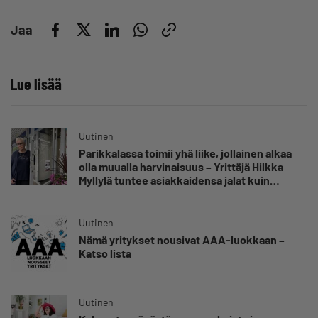
Jaa
Lue lisää
Uutinen
Parikkalassa toimii yhä liike, jollainen alkaa
olla muualla harvinaisuus – Yrittäjä Hilkka
Myllylä tuntee asiakkaidensa jalat kuin
omansa
Uutinen
Nämä yritykset nousivat AAA-luokkaan –
Katso lista
Uutinen