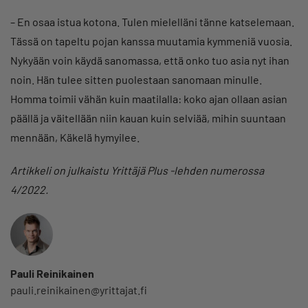
– En osaa istua kotona. Tulen mielelläni tänne katselemaan.
Tässä on tapeltu pojan kanssa muutamia kymmeniä vuosia.
Nykyään voin käydä sanomassa, että onko tuo asia nyt ihan
noin. Hän tulee sitten puolestaan sanomaan minulle.
Homma toimii vähän kuin maatilalla: koko ajan ollaan asian
päällä ja väitellään niin kauan kuin selviää, mihin suuntaan
mennään, Käkelä hymyilee.
Artikkeli on julkaistu Yrittäjä Plus -lehden numerossa
4/2022.
Pauli Reinikainen
pauli.reinikainen@yrittajat.fi