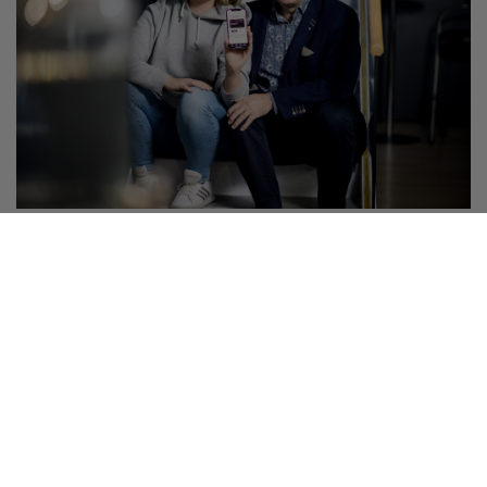
Palvelut ja edut
Yrittäjät-sovelluksessa jäsenyys on aina
mukanasi!
Nyt saat puhelimeesi niin jäsenkorttisi, jäsenetusi,
tuoreimmat yrittäjäuutiset kuin myös hyödylliset
koulutukset sekä kiinnostavimmat tapahtumat.