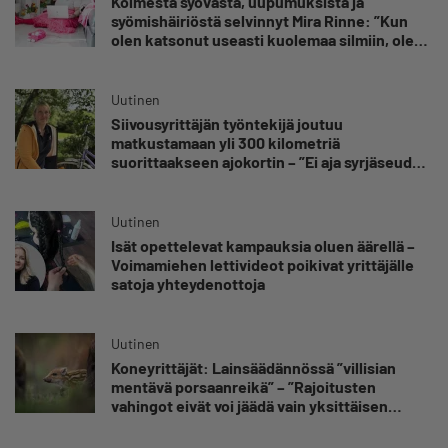
Kolmesta syövästä, uupumuksista ja
syömishäiriöstä selvinnyt Mira Rinne: ”Kun
olen katsonut useasti kuolemaa silmiin, olen
oppinut kestämään myös yrittäjyyteen
kuuluvaa epävarmuutta”
Uutinen
Siivousyrittäjän työntekijä joutuu
matkustamaan yli 300 kilometriä
suorittaakseen ajokortin – ”Ei aja syrjäseudun
etua”
Uutinen
Isät opettelevat kampauksia oluen äärellä –
Voimamiehen lettivideot poikivat yrittäjälle
satoja yhteydenottoja
Uutinen
Koneyrittäjät: Lainsäädännössä ”villisian
mentävä porsaanreikä” – ”Rajoitusten
vahingot eivät voi jäädä vain yksittäisen
yrittäjän harteille”