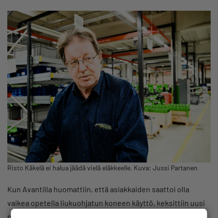
Risto Käkelä ei halua jäädä vielä eläkkeelle. Kuva: Jussi Partanen
Kun Avantilla huomattiin, että asiakkaiden saattoi olla
vaikea opetella liukuohjatun koneen käyttö, keksittiin uusi
markkinointilause. Se kuului ”vähän vaikea oppia ajamaan,