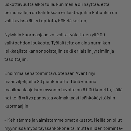
uskottavuutta alkoi tulla, kun meillä oli näyttää, että
perusmalleja on kahdeksan erilaista, joihin kuhunkin on
valittavissa 60 eri optiota, Käkelä kertoo.
Nykyisin kuormaajaan voi valita työlaitteen yli 200
vaihtoehdon joukosta. Työlaitteita on aina nurmikon
leikkaajista kannonpoistajiin sekä erilaisiin jyrsimiin ja
tasoittajiin.
Ensimmäisenä toimintavuotenaan Avant myi
maanviljelijöille 80 pienkonetta. Tänä vuonna
maailmanlaajuisen myynnin tavoite on 6 000 konetta. Tällä
hetkellä yritys panostaa voimakkaasti sähkökäyttöisiin
kuormaajiin.
– Kehitämme ja valmistamme omat akustot. Meillä on ollut
myynnissä myös täyssähkökoneita, mutta niiden toiminta-