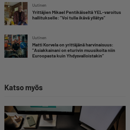
Uutinen
Yrittäjien Mikael Pentikäiseltä YEL-varoitus
hallitukselle: ”Voi tulla ikävä yllätys”
Uutinen
Matti Korvela on yrittäjänä harvinaisuus:
”Asiakkainani on eturivin muusikoita niin
Euroopasta kuin Yhdysvalloistakin”
Katso myös