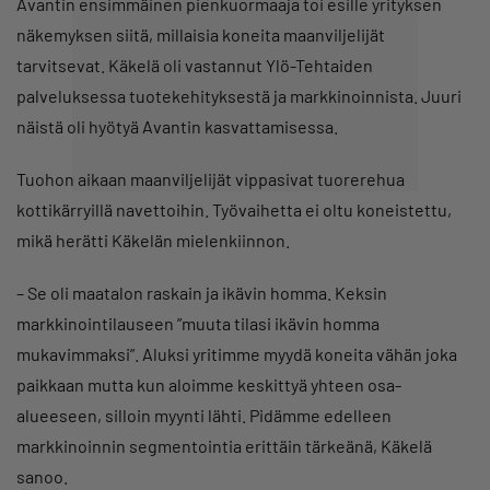
Avantin ensimmäinen pienkuormaaja toi esille yrityksen
näkemyksen siitä, millaisia koneita maanviljelijät
tarvitsevat. Käkelä oli vastannut Ylö-Tehtaiden
palveluksessa tuotekehityksestä ja markkinoinnista. Juuri
näistä oli hyötyä Avantin kasvattamisessa.
Tuohon aikaan maanviljelijät vippasivat tuorerehua
kottikärryillä navettoihin. Työvaihetta ei oltu koneistettu,
mikä herätti Käkelän mielenkiinnon.
– Se oli maatalon raskain ja ikävin homma. Keksin
markkinointilauseen ”muuta tilasi ikävin homma
mukavimmaksi”. Aluksi yritimme myydä koneita vähän joka
paikkaan mutta kun aloimme keskittyä yhteen osa-
alueeseen, silloin myynti lähti. Pidämme edelleen
markkinoinnin segmentointia erittäin tärkeänä, Käkelä
sanoo.