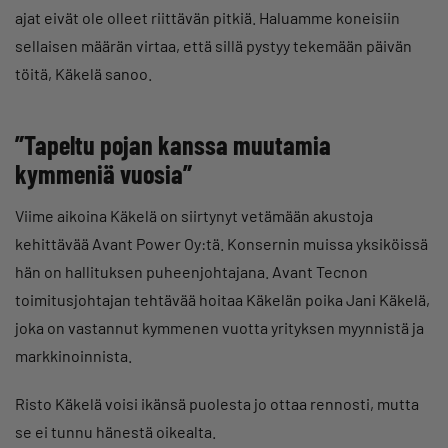
ajat eivät ole olleet riittävän pitkiä. Haluamme koneisiin
sellaisen määrän virtaa, että sillä pystyy tekemään päivän
töitä, Käkelä sanoo.
”Tapeltu pojan kanssa muutamia
kymmeniä vuosia”
Viime aikoina Käkelä on siirtynyt vetämään akustoja
kehittävää Avant Power Oy:tä. Konsernin muissa yksiköissä
hän on hallituksen puheenjohtajana. Avant Tecnon
toimitusjohtajan tehtävää hoitaa Käkelän poika Jani Käkelä,
joka on vastannut kymmenen vuotta yrityksen myynnistä ja
markkinoinnista.
Risto Käkelä voisi ikänsä puolesta jo ottaa rennosti, mutta
se ei tunnu hänestä oikealta.