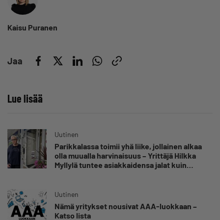
Kaisu Puranen
Jaa
Lue lisää
Uutinen
Parikkalassa toimii yhä liike, jollainen alkaa
olla muualla harvinaisuus – Yrittäjä Hilkka
Myllylä tuntee asiakkaidensa jalat kuin
omansa
Uutinen
Nämä yritykset nousivat AAA-luokkaan –
Katso lista