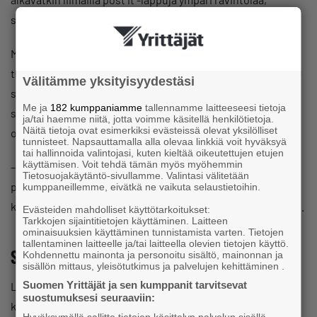
suomalaisia ja kiinalaisia sanoja.
Moni on oppinut suomen töissään. Bao on rohkaissut
tiimiläisiään kertomalla äidistään, joka oppi puhumaan
Välitämme yksityisyydestäsi
sujuvaa suomea ravintolassaan. Kannustukseksi hän
Me ja
182 kumppaniamme
tallennamme laitteeseesi tietoja
saattaa mainita myös tuttuja kollegoja, jotka hekin ovat
ja/tai haemme niitä, jotta voimme käsitellä henkilötietoja.
Näitä tietoja ovat esimerkiksi evästeissä olevat yksilölliset
oppineet. Muutakin henkistä tukea saatetaan tarvita.
tunnisteet. Napsauttamalla alla olevaa linkkiä voit hyväksyä
tai hallinnoida valintojasi, kuten kieltää oikeutettujen etujen
käyttämisen. Voit tehdä tämän myös myöhemmin
– Tässä on pari-kolme kertaa joutunut toimimaan myös
Tietosuojakäytäntö-sivullamme. Valintasi välitetään
parisuhdeterapeuttina. Kun riita saadaan sovittua, voidaan
kumppaneillemme, eivätkä ne vaikuta selaustietoihin.
keskittyä yritykseen. Muuten kaikki energia menee riitelyyn.
Evästeiden mahdolliset käyttötarkoitukset:
Tarkkojen sijaintitietojen käyttäminen. Laitteen
ominaisuuksien käyttäminen tunnistamista varten. Tietojen
tallentaminen laitteelle ja/tai laitteella olevien tietojen käyttö.
Suomalaiset lämpenevät hitaasti
Kohdennettu mainonta ja personoitu sisältö, mainonnan ja
sisällön mittaus, yleisötutkimus ja palvelujen kehittäminen .
Suomen Yrittäjät ja sen kumppanit tarvitsevat
Luckiefun’s on laajentanut toimintaansa uusiinkin
suostumuksesi seuraaviin:
konsepteihin. Sizzle Station tarjoaa korealais-japanilaista