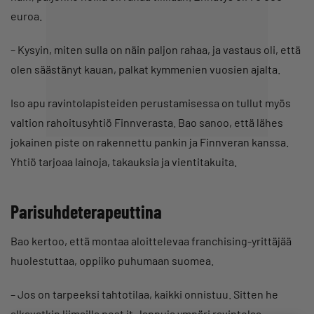
euroa.
– Kysyin, miten sulla on näin paljon rahaa, ja vastaus oli, että
olen säästänyt kauan, palkat kymmenien vuosien ajalta.
Iso apu ravintolapisteiden perustamisessa on tullut myös
valtion rahoitusyhtiö Finnverasta. Bao sanoo, että lähes
jokainen piste on rakennettu pankin ja Finnveran kanssa.
Yhtiö tarjoaa lainoja, takauksia ja vientitakuita.
Parisuhdeterapeuttina
Bao kertoo, että montaa aloittelevaa franchising-yrittäjää
huolestuttaa, oppiiko puhumaan suomea.
– Jos on tarpeeksi tahtotilaa, kaikki onnistuu. Sitten he
alkavatkin liimailla post it -lappuja ympäri ravintolaa,