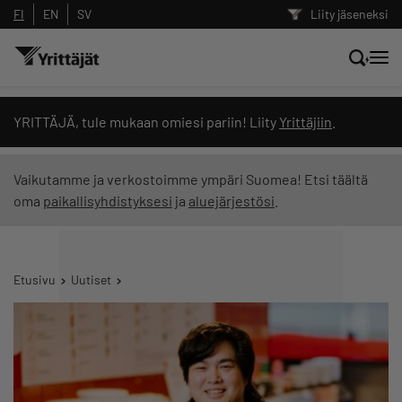
FI
EN
SV
Liity jäseneksi
Hae sivustolta tai kysy suoraan
YRITTÄJÄ, tule mukaan omiesi pariin! Liity
Yrittäjiin
.
Yrittäjien tekoälyltä
Vaikutamme ja verkostoimme ympäri Suomea! Etsi täältä
oma
paikallisyhdistyksesi
ja
aluejärjestösi
.
Hae
Suodata hakutuloksia: näytä kaikki sisältö
Etusivu
Uutiset