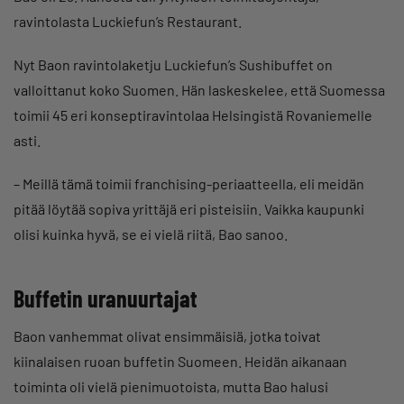
ravintolasta Luckiefun’s Restaurant.
Nyt Baon ravintolaketju Luckiefun’s Sushibuffet on
valloittanut koko Suomen. Hän laskeskelee, että Suomessa
toimii 45 eri konseptiravintolaa Helsingistä Rovaniemelle
asti.
– Meillä tämä toimii franchising-periaatteella, eli meidän
pitää löytää sopiva yrittäjä eri pisteisiin. Vaikka kaupunki
olisi kuinka hyvä, se ei vielä riitä, Bao sanoo.
Buffetin uranuurtajat
Baon vanhemmat olivat ensimmäisiä, jotka toivat
kiinalaisen ruoan buffetin Suomeen. Heidän aikanaan
toiminta oli vielä pienimuotoista, mutta Bao halusi