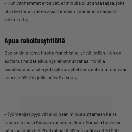
– Kun vanhemmat erosivat, ei minulla ollut enää faijaa, joka
olisi kertonut, miten asiat tehdään. Ammensin sarjasta
vaikutteita.
Apua rahoitusyhtiöltä
Bao onkin pitänyt huolta franchising-yrittäjistään. Hän on
auttanut heidät alkuun ja lainannut rahaa. Monilla
kiinalaistaustaisilla yrittäjillä on, yllättäen, sattunut olemaan
suuret säästöt, joilla päästä alkuun.
– Työntekijät pyysivät aikoinaan minua auttamaan heitä
rahan siirrossa Kiinaan vanhemmilleen. Samalla tietenkin
näin, paljonko heillä oli rahaa tilillään. Ennätys oli 70 000