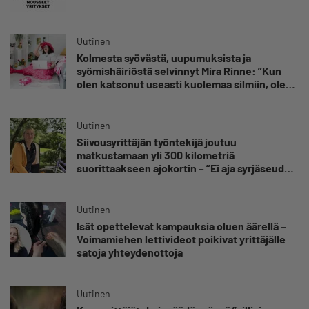
Uutinen
Kolmesta syövästä, uupumuksista ja
syömishäiriöstä selvinnyt Mira Rinne: ”Kun
olen katsonut useasti kuolemaa silmiin, olen
oppinut kestämään myös yrittäjyyteen
kuuluvaa epävarmuutta”
Uutinen
Siivousyrittäjän työntekijä joutuu
matkustamaan yli 300 kilometriä
suorittaakseen ajokortin – ”Ei aja syrjäseudun
etua”
Uutinen
Isät opettelevat kampauksia oluen äärellä –
Voimamiehen lettivideot poikivat yrittäjälle
satoja yhteydenottoja
Uutinen