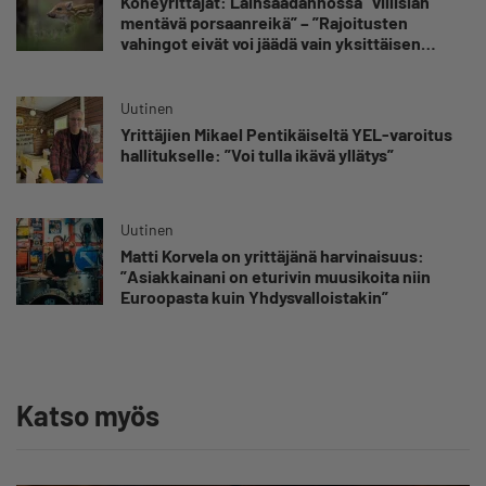
Koneyrittäjät: Lainsäädännössä ”villisian
mentävä porsaanreikä” – ”Rajoitusten
vahingot eivät voi jäädä vain yksittäisen
yrittäjän harteille”
Uutinen
Yrittäjien Mikael Pentikäiseltä YEL-varoitus
hallitukselle: ”Voi tulla ikävä yllätys”
Uutinen
Matti Korvela on yrittäjänä harvinaisuus:
”Asiakkainani on eturivin muusikoita niin
Euroopasta kuin Yhdysvalloistakin”
Katso myös