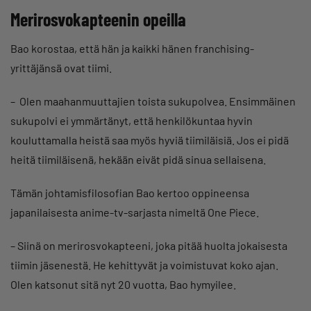
Merirosvokapteenin opeilla
Bao korostaa, että hän ja kaikki hänen franchising-
yrittäjänsä ovat tiimi.
– Olen maahanmuuttajien toista sukupolvea. Ensimmäinen
sukupolvi ei ymmärtänyt, että henkilökuntaa hyvin
kouluttamalla heistä saa myös hyviä tiimiläisiä. Jos ei pidä
heitä tiimiläisenä, hekään eivät pidä sinua sellaisena.
Tämän johtamisfilosofian Bao kertoo oppineensa
japanilaisesta anime-tv-sarjasta nimeltä One Piece.
– Siinä on merirosvokapteeni, joka pitää huolta jokaisesta
tiimin jäsenestä. He kehittyvät ja voimistuvat koko ajan.
Olen katsonut sitä nyt 20 vuotta, Bao hymyilee.