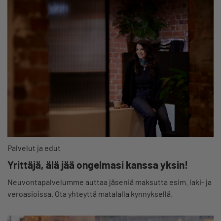
Palvelut ja edut
Yrittäjä, älä jää ongelmasi kanssa yksin!
Neuvontapalvelumme auttaa jäseniä maksutta esim. laki- ja
veroasioissa. Ota yhteyttä matalalla kynnyksellä.