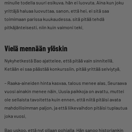
minulle todella suuri esikuva, hän ei luovuta. Aina kun joku
yrittäjä haluaa luovuttaa, sanon, että hei, ei sitä saa
toimimaan parissa kuukaudessa, sitä pitää tehdä
pitkäjänteisesti, niin kuin vaimoni teki.
Vielä mennään ylöskin
Nykyhetkestä Bao ajattelee, että pitää vain sinnitellä.
Ketään ei saa päästää konkurssiin, pitää yrittää selviytyä.
– Raaka-aineiden hinta kasvaa, talous menee alas. Seuraava
vuosi ainakin menee näin. Uusia paikkoja on avattu, muttei
ole sellaista tavoitetta kuin ennen, että niitä pitäisi avata
mahdollisimman paljon, ja että liikevaihdon pitäisi tuplautua
joka vuosi.
Bao uskoo, että nyt ollaan pohjalla. Hän sanoo historiankin