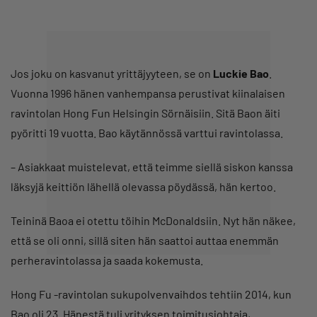
Jos joku on kasvanut yrittäjyyteen, se on
Luckie Bao
.
Vuonna 1996 hänen vanhempansa perustivat kiinalaisen
ravintolan Hong Fun Helsingin Sörnäisiin. Sitä Baon äiti
pyöritti 19 vuotta. Bao käytännössä varttui ravintolassa.
– Asiakkaat muistelevat, että teimme siellä siskon kanssa
läksyjä keittiön lähellä olevassa pöydässä, hän kertoo.
Teininä Baoa ei otettu töihin McDonaldsiin. Nyt hän näkee,
että se oli onni, sillä siten hän saattoi auttaa enemmän
perheravintolassa ja saada kokemusta.
Hong Fu -ravintolan sukupolvenvaihdos tehtiin 2014, kun
Bao oli 23. Hänestä tuli yrityksen toimitusjohtaja,