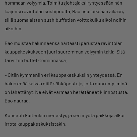
hommaan volyymia. Toimitusjohtajaksi ryhtyessään hän
laajensi ravintolan sushipuolta. Bao osui oikeaan aikaan,
sillä suomalaisten sushibuffetien voittokulku alkoi noihin
aikoihin.
Bao muistaa halunneensa hartaasti perustaa ravintolan
kauppakeskukseen juuri suuremman volyymin takia. Sitä
tarvittiin buffet-toiminnassa.
– Oltiin kymmeniin eri kauppakeskuksiin yhteydessä. En
halua enää kaivaa niitä sähköposteja, joita nuorempi minä
on lähettänyt. Ne eivät varmaan herättäneet kiinnostusta,
Bao nauraa.
Konsepti kuitenkin menestyi, ja sen myötä paikkoja alkoi
irrota kauppakeskuksistakin.