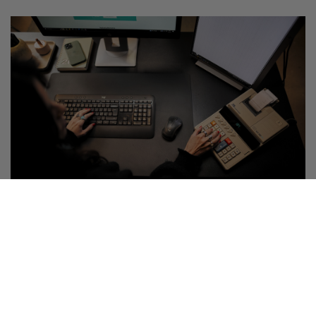
Palvelut ja edut
Asiakirja- ja sopimuspohjia yrittäjille
Tuntuuko sopimusten laatiminen työläältä? Helpota arkeasi
ja ota asiakirjapankin valmiit pohjat käyttöösi.