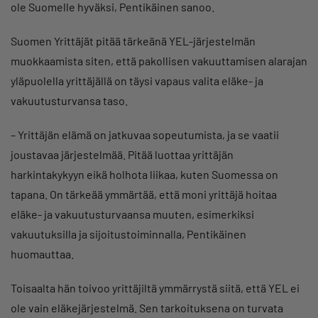
ole Suomelle hyväksi, Pentikäinen sanoo.
Suomen Yrittäjät pitää tärkeänä YEL-järjestelmän
muokkaamista siten, että pakollisen vakuuttamisen alarajan
yläpuolella yrittäjällä on täysi vapaus valita eläke- ja
vakuutusturvansa taso.
– Yrittäjän elämä on jatkuvaa sopeutumista, ja se vaatii
joustavaa järjestelmää. Pitää luottaa yrittäjän
harkintakykyyn eikä holhota liikaa, kuten Suomessa on
tapana. On tärkeää ymmärtää, että moni yrittäjä hoitaa
eläke- ja vakuutusturvaansa muuten, esimerkiksi
vakuutuksilla ja sijoitustoiminnalla, Pentikäinen
huomauttaa.
Toisaalta hän toivoo yrittäjiltä ymmärrystä siitä, että YEL ei
ole vain eläkejärjestelmä. Sen tarkoituksena on turvata