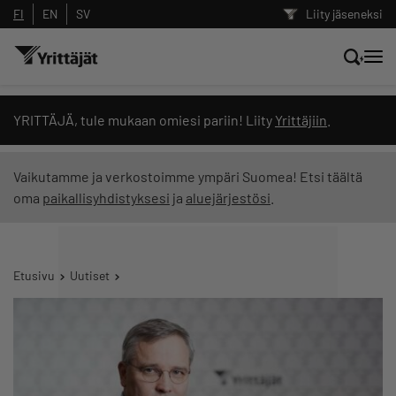
FI
EN
SV
Liity jäseneksi
Hae sivustolta tai kysy suoraan
YRITTÄJÄ, tule mukaan omiesi pariin! Liity
Yrittäjiin
.
Yrittäjien tekoälyltä
Vaikutamme ja verkostoimme ympäri Suomea! Etsi täältä
oma
paikallisyhdistyksesi
ja
aluejärjestösi
.
Hae
Suodata hakutuloksia: näytä kaikki sisältö
Etusivu
Uutiset