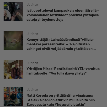
Uutinen
Isät opettelevat kampauksia oluen äärellä –
Voimamiehen lettivideot poikivat yrittäjälle
satoja yhteydenottoja
Uutinen
Koneyrittäjät: Lainsäädännössä ”villisian
mentävä porsaanreikä” – ”Rajoitusten
vahingot eivät voi jäädä vain yksittäisen
yrittäjän harteille”
Uutinen
Yrittäjien Mikael Pentikäiseltä YEL-varoitus
hallitukselle: ”Voi tulla ikävä yllätys”
Uutinen
Matti Korvela on yrittäjänä harvinaisuus:
”Asiakkainani on eturivin muusikoita niin
Euroopasta kuin Yhdysvalloistakin”