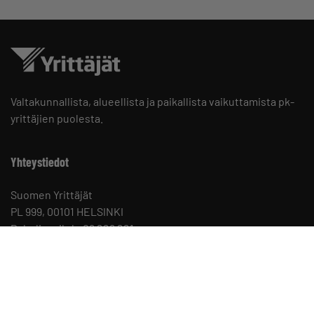
Valtakunnallista, alueellista ja paikallista vaikuttamista pk-
yrittäjien puolesta.
Yhteystiedot
Suomen Yrittäjät
PL 999, 00101 HELSINKI
Puhelinvaihde 09 229 221
Tietosuojaseloste ja evästeet
Evästeasetukset
Keskusjärjestön yhteystiedot ja henkilöstö