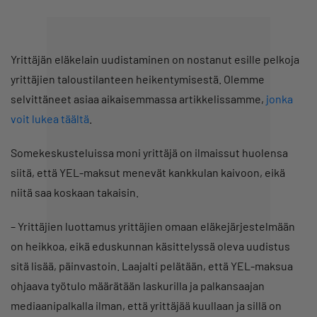
Yrittäjän eläkelain uudistaminen on nostanut esille pelkoja
yrittäjien taloustilanteen heikentymisestä. Olemme
selvittäneet asiaa aikaisemmassa artikkelissamme,
jonka
voit lukea täältä
.
Somekeskusteluissa moni yrittäjä on ilmaissut huolensa
siitä, että YEL-maksut menevät kankkulan kaivoon, eikä
niitä saa koskaan takaisin.
– Yrittäjien luottamus yrittäjien omaan eläkejärjestelmään
on heikkoa, eikä eduskunnan käsittelyssä oleva uudistus
sitä lisää, päinvastoin. Laajalti pelätään, että YEL-maksua
ohjaava työtulo määrätään laskurilla ja palkansaajan
mediaanipalkalla ilman, että yrittäjää kuullaan ja sillä on