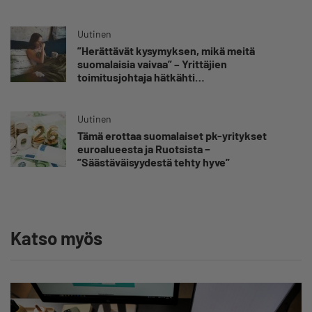
Uutinen
”Herättävät kysymyksen, mikä meitä
suomalaisia vaivaa” – Yrittäjien
toimitusjohtaja hätkähti
sairauspoissaolotilastoa
Uutinen
Tämä erottaa suomalaiset pk-yritykset
euroalueesta ja Ruotsista −
”Säästäväisyydestä tehty hyve”
Katso myös