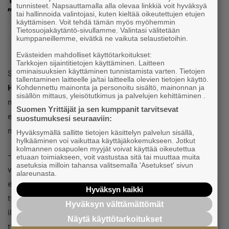
tunnisteet. Napsauttamalla alla olevaa linkkiä voit hyväksyä
”pyyhkeistä”
tai hallinnoida valintojasi, kuten kieltää oikeutettujen etujen
käyttämisen. Voit tehdä tämän myös myöhemmin
Tietosuojakäytäntö-sivullamme. Valintasi välitetään
kumppaneillemme, eivätkä ne vaikuta selaustietoihin.
Evästeiden mahdolliset käyttötarkoitukset:
Tarkkojen sijaintitietojen käyttäminen. Laitteen
ominaisuuksien käyttäminen tunnistamista varten. Tietojen
Suomen Yrittäjien työmarkkina-asioiden päällikkö
Harri
tallentaminen laitteelle ja/tai laitteella olevien tietojen käyttö.
Hellstén
on viime päivinä seurannut tiiviisti sosiaalisessa
Kohdennettu mainonta ja personoitu sisältö, mainonnan ja
sisällön mittaus, yleisötutkimus ja palvelujen kehittäminen .
mediassa vellonutta YEL-keskustelua. Hän huomauttaa,
Suomen Yrittäjät ja sen kumppanit tarvitsevat
että YEL-uudistuksen lähtökohtana on eläkeyhtiöiden
suostumuksesi seuraaviin:
moitteita saanut toiminta.
Hyväksymällä sallitte tietojen käsittelyn palvelun sisällä,
hylkääminen voi vaikuttaa käyttäjäkokemukseen. Jotkut
kolmannen osapuolen myyjät voivat käyttää oikeutettua
– Muutos tehdään erityisesti siksi, että eläkeyhtiöt saivat
etuaan toimiakseen, voit vastustaa sitä tai muuttaa muita
asetuksia milloin tahansa valitsemalla 'Asetukset' sivun
vuoden 2021 kesällä pyyhkeitä Finanssivalvonnalta siitä,
alareunasta.
etteivät ne ole vahvistaneet YEL-työtuloja lain mukaan
Hyväksyn kaikki
työpanoksen arvoa harkiten vaan pelkän yrittäjän
Hyväksyn välttämättömät
ilmoituksen perusteella. Esitys lain muuttamiseksi ei ole
Näytä käyttötarkoitukset
tullut Suomen Yrittäjiltä vaan sen ovat valmistelleet