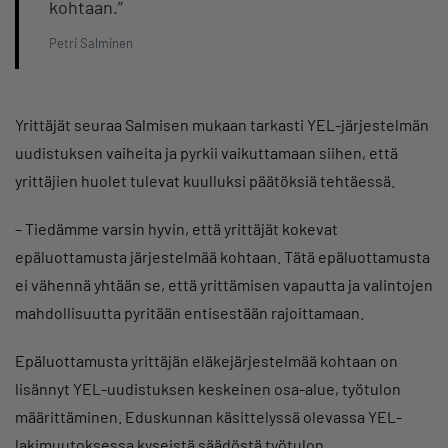
kohtaan.”
Petri Salminen
Yrittäjät seuraa Salmisen mukaan tarkasti YEL-järjestelmän
uudistuksen vaiheita ja pyrkii vaikuttamaan siihen, että
yrittäjien huolet tulevat kuulluksi päätöksiä tehtäessä.
– Tiedämme varsin hyvin, että yrittäjät kokevat
epäluottamusta järjestelmää kohtaan. Tätä epäluottamusta
ei vähennä yhtään se, että yrittämisen vapautta ja valintojen
mahdollisuutta pyritään entisestään rajoittamaan.
Epäluottamusta yrittäjän eläkejärjestelmää kohtaan on
lisännyt YEL-uudistuksen keskeinen osa-alue, työtulon
määrittäminen. Eduskunnan käsittelyssä olevassa YEL-
lakimuutoksessa kyseistä säädöstä työtulon