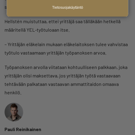
sosiaali- ja terveysministeriön virkamiehet.
Tietosuojakäytäntö
Hellstén muistuttaa, ettei yrittäjä saa tälläkään hetkellä
määritellä YEL-työtuloaan itse.
– Yrittäjän eläkelain mukaan eläkelaitoksen tulee vahvistaa
työtulo vastaamaan yrittäjän työpanoksen arvoa.
Työpanoksen arvolla viitataan kohtuulliseen palkkaan, joka
yrittäjän olisi maksettava, jos yrittäjän työtä vastaavaan
tehtävään palkataan vastaavan ammattitaidon omaava
henkilö.
Pauli Reinikainen