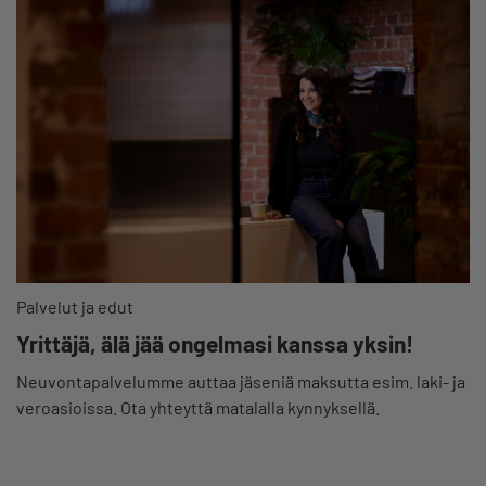
Palvelut ja edut
Yrittäjä, älä jää ongelmasi kanssa yksin!
Neuvontapalvelumme auttaa jäseniä maksutta esim. laki- ja
veroasioissa. Ota yhteyttä matalalla kynnyksellä.