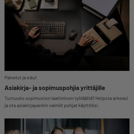
Palvelut ja edut
Asiakirja- ja sopimuspohjia yrittäjille
Tuntuuko sopimusten laatiminen työläältä? Helpota arkeasi
ja ota asiakirjapankin valmiit pohjat käyttöösi.