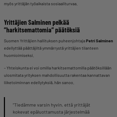
myös yrittäjän työaikaista sosiaaliturvaa.
Yrittäjien Salminen pelkää
”harkitsemattomia” päätöksiä
Suomen Yrittäjien hallituksen puheenjohtaja
Petri Salminen
edellyttää päättäjiltä ymmärrystä yrittäjien tilanteen
huomioimiseksi.
– Yhteiskunta ei voi omilla harkitsemattomilla päätöksillään
ulosmitata yrityksen mahdollisuutta rakentaa kannattavan
liiketoiminnan edellytyksiä, hän sanoo.
”Tiedämme varsin hyvin, että yrittäjät
kokevat epäluottamusta järjestelmää