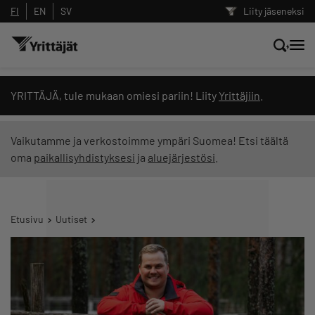
FI
EN
SV
Liity jäseneksi
Hae sivustolta tai kysy suoraan
YRITTÄJÄ, tule mukaan omiesi pariin! Liity
Yrittäjiin
.
Yrittäjien tekoälyltä
Vaikutamme ja verkostoimme ympäri Suomea! Etsi täältä
oma
paikallisyhdistyksesi
ja
aluejärjestösi
.
Hae
Suodata hakutuloksia: näytä kaikki sisältö
Etusivu
Uutiset