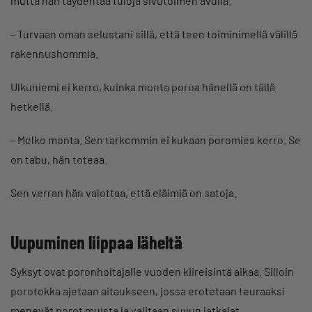
mutta hän täydentää tuloja sivutoimen avulla.
– Turvaan oman selustani sillä, että teen toiminimellä välillä
rakennushommia.
Ulkuniemi ei kerro, kuinka monta poroa hänellä on tällä
hetkellä.
– Melko monta. Sen tarkemmin ei kukaan poromies kerro. Se
on tabu, hän toteaa.
Sen verran hän valottaa, että eläimiä on satoja.
Uupuminen liippaa läheltä
Syksyt ovat poronhoitajalle vuoden kiireisintä aikaa. Silloin
porotokka ajetaan aitaukseen, jossa erotetaan teuraaksi
menevät porot muista ja valitaan suvun jatkajat.