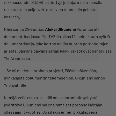
rakkaussuhde. Sitä vihaa tiettyjä juttuja, mutta samalla
rakastaa niin paljon, ettei se viha tunnu niin pahalta
koskaan.”
Näin sanoo 28-vuotias
Aleksi Ulkuniemi
Poronuoret-
dokumenttisarjassa. Yle TV2:lla alkaa 12. helmikuuta pyöriä
dokumenttisarja, joka kertoo neljän nuoren poronhoitajan
arjesta. Samana päivänä sarjan kaikki jaksot ovat nähtävissä
Yle Areenassa.
– Se oli mielenkiintoinen projekti. Pääsin näkemään,
minkälaista dokumentin tekeminen on, Ulkuniemi sanoo
Yrittajat.fille.
Kemijärvellä asuva ja siellä omaa poronhoitoyritystä
pyörittävä Ulkuniemi sai ensimmäiset poronsa isältään
ollessaan 13-vuotias. Jo sitäkin ennen pikkulapsena