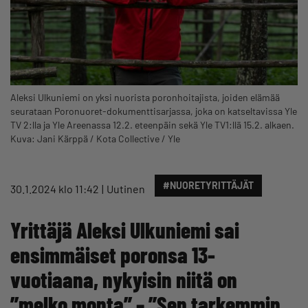
Aleksi Ulkuniemi on yksi nuorista poronhoitajista, joiden elämää
seurataan Poronuoret-dokumenttisarjassa, joka on katseltavissa Yle
TV 2:lla ja Yle Areenassa 12.2. eteenpäin sekä Yle TV1:llä 15.2. alkaen.
Kuva: Jani Kärppä / Kota Collective / Yle
#NUORETYRITTÄJÄT
30.1.2024 klo 11:42
Uutinen
Yrittäjä Aleksi Ulkuniemi sai
ensimmäiset poronsa 13-
vuotiaana, nykyisin niitä on
”melko monta” – ”Sen tarkemmin