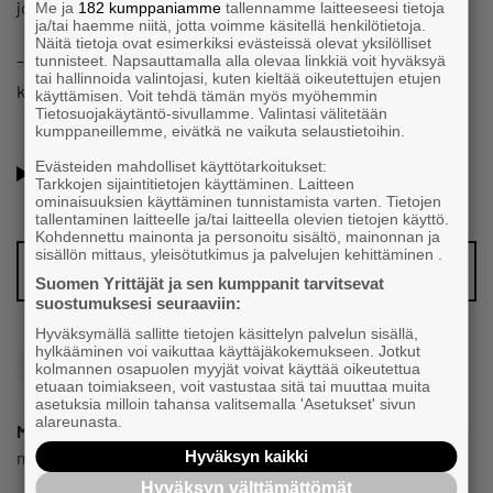
johonkin poroon, vastaus on selkeä.
Me ja
182 kumppaniamme
tallennamme laitteeseesi tietoja
ja/tai haemme niitä, jotta voimme käsitellä henkilötietoja.
Näitä tietoja ovat esimerkiksi evästeissä olevat yksilölliset
– En. Kun olen lapsesta saakka tätä työtä tehnyt, niin ei sitä
tunnisteet. Napsauttamalla alla olevaa linkkiä voit hyväksyä
tai hallinnoida valintojasi, kuten kieltää oikeutettujen etujen
kiinny.
käyttämisen. Voit tehdä tämän myös myöhemmin
Tietosuojakäytäntö-sivullamme. Valintasi välitetään
kumppaneillemme, eivätkä ne vaikuta selaustietoihin.
Oletko jo Suomen Yrittäjien jäsen? Lue lisää jäsenyyden
Evästeiden mahdolliset käyttötarkoitukset:
Tarkkojen sijaintitietojen käyttäminen. Laitteen
eduista ja hyödyistä!
ominaisuuksien käyttäminen tunnistamista varten. Tietojen
tallentaminen laitteelle ja/tai laitteella olevien tietojen käyttö.
Kohdennettu mainonta ja personoitu sisältö, mainonnan ja
sisällön mittaus, yleisötutkimus ja palvelujen kehittäminen .
Vinkkaa meille juttuaihe!
Suomen Yrittäjät ja sen kumppanit tarvitsevat
suostumuksesi seuraaviin:
Hyväksymällä sallitte tietojen käsittelyn palvelun sisällä,
hylkääminen voi vaikuttaa käyttäjäkokemukseen. Jotkut
kolmannen osapuolen myyjät voivat käyttää oikeutettua
etuaan toimiakseen, voit vastustaa sitä tai muuttaa muita
asetuksia milloin tahansa valitsemalla 'Asetukset' sivun
alareunasta.
Milla Rautiainen
milla.rautiainen@yrittajat.fi
Hyväksyn kaikki
Hyväksyn välttämättömät