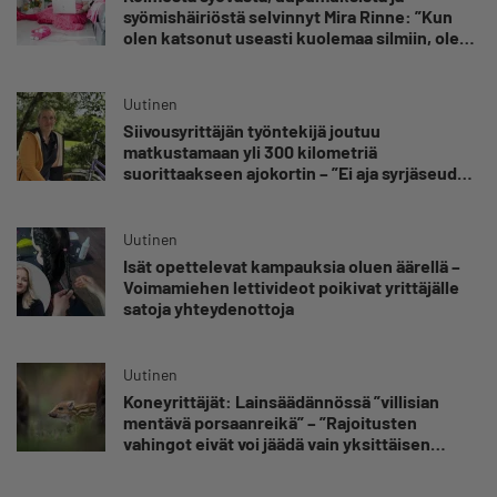
syömishäiriöstä selvinnyt Mira Rinne: ”Kun
olen katsonut useasti kuolemaa silmiin, olen
oppinut kestämään myös yrittäjyyteen
kuuluvaa epävarmuutta”
Uutinen
Siivousyrittäjän työntekijä joutuu
matkustamaan yli 300 kilometriä
suorittaakseen ajokortin – ”Ei aja syrjäseudun
etua”
Uutinen
Isät opettelevat kampauksia oluen äärellä –
Voimamiehen lettivideot poikivat yrittäjälle
satoja yhteydenottoja
Uutinen
Koneyrittäjät: Lainsäädännössä ”villisian
mentävä porsaanreikä” – ”Rajoitusten
vahingot eivät voi jäädä vain yksittäisen
yrittäjän harteille”