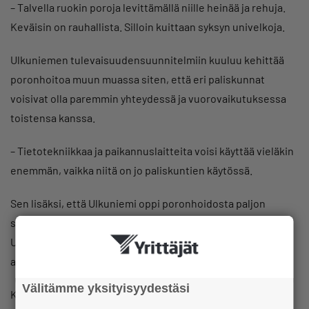
– Talvella ruokin poroja levittämällä niille heinää ja rehuja.
Keväisin on rauhallista. Silloin kuittaan syksyn univelkoja.
Ulkuniemen tulevaisuudensuunnitelmiin kuuluu kehittää
poronhoitoa muun muassa siten, että eri paliskunnat
voisivat olla paremmin yhteydessä ja vuorovaikutuksessa
toistensa kanssa.
– Tietotekniikkaa ja paikannuslaitteita voisi käyttää vieläkin
enemmän, vaikka niitä on jo paliskuntien käytössä.
Sen lisäksi, että Ulkuniemi oppi poronhoidosta paljon
seuratessaan isänsä työtä, hän on myös opiskellut alaa.
Ulkuniemi suoritti vuonna 2016 porotalouden
ammattitutkinnon Saamelaisalueen koulutuskeskuksessa.
Välitämme yksityisyydestäsi
Kun Aleksi Ulkuniemeltä kysyy, kiintyykö hän koskaan