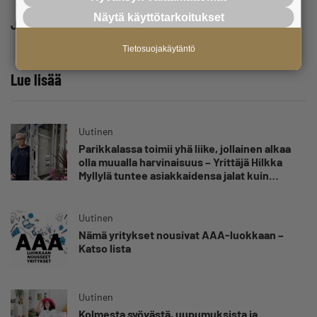
Näytä käyttötarkoitukset
Jaa
Tietosuojakäytäntö
Lue lisää
Uutinen
Parikkalassa toimii yhä liike, jollainen alkaa
olla muualla harvinaisuus – Yrittäjä Hilkka
Myllylä tuntee asiakkaidensa jalat kuin
omansa
Uutinen
Nämä yritykset nousivat AAA-luokkaan –
Katso lista
Uutinen
Kolmesta syövästä, uupumuksista ja