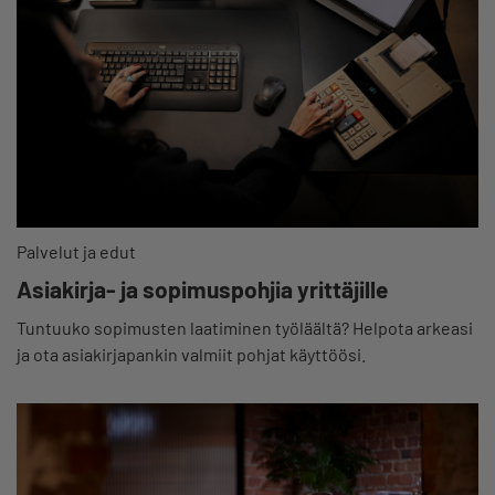
Palvelut ja edut
Asiakirja- ja sopimuspohjia yrittäjille
Tuntuuko sopimusten laatiminen työläältä? Helpota arkeasi
ja ota asiakirjapankin valmiit pohjat käyttöösi.