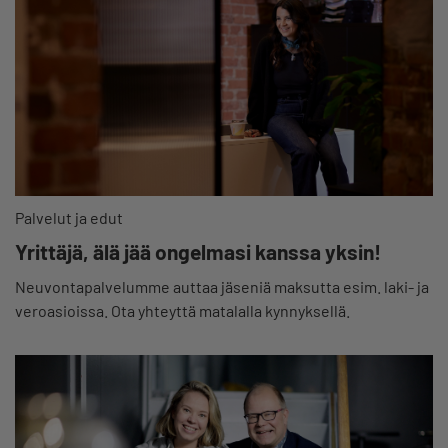
Palvelut ja edut
Yrittäjä, älä jää ongelmasi kanssa yksin!
Neuvontapalvelumme auttaa jäseniä maksutta esim. laki- ja
veroasioissa. Ota yhteyttä matalalla kynnyksellä.