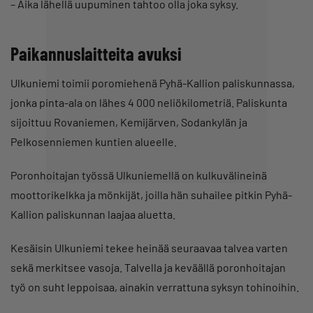
– Aika lähellä uupuminen tahtoo olla joka syksy.
Paikannuslaitteita avuksi
Ulkuniemi toimii poromiehenä Pyhä-Kallion paliskunnassa,
jonka pinta-ala on lähes 4 000 neliökilometriä. Paliskunta
sijoittuu Rovaniemen, Kemijärven, Sodankylän ja
Pelkosenniemen kuntien alueelle.
Poronhoitajan työssä Ulkuniemellä on kulkuvälineinä
moottorikelkka ja mönkijät, joilla hän suhailee pitkin Pyhä-
Kallion paliskunnan laajaa aluetta.
Kesäisin Ulkuniemi tekee heinää seuraavaa talvea varten
sekä merkitsee vasoja. Talvella ja keväällä poronhoitajan
työ on suht leppoisaa, ainakin verrattuna syksyn tohinoihin.