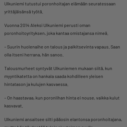
Ulkuniemi tutustui poronhoitajan elämään seuratessaan
yrittäjäisänsä työtä.
Vuonna 2014 Aleksi Ulkuniemi perusti oman
poronhoitoyrityksen, joka kantaa omistajansa nimeä.
– Suurin huolenaihe on talous ja palkitsevinta vapaus. Saan
olla itseni herrana, hän sanoo.
Talousmurheet syntyvät Ulkuniemen mukaan siitä, kun
myyntikatetta on hankala saada kohdilleen yleisen
hintatason ja kulujen kasvaessa.
– On haastavaa, kun poronlihan hinta ei nouse, vaikka kulut
kasvavat.
Ulkuniemi ansaitsee silti pääosin elantonsa poronhoitajana,