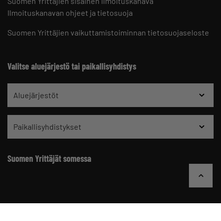
Suomen Yrittäjien sisäinen ilmoituskanava
Ilmoituskanavan ohjeet ja tietosuoja
Suomen Yrittäjien vaikuttamistoiminnan tietosuojaseloste
Valitse aluejärjestö tai paikallisyhdistys
Aluejärjestöt
Paikallisyhdistykset
Suomen Yrittäjät somessa