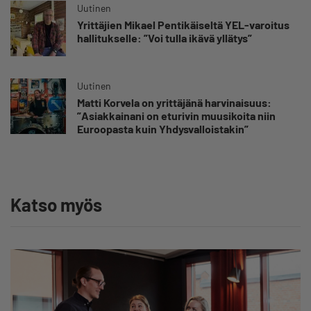
Uutinen
Yrittäjien Mikael Pentikäiseltä YEL-varoitus
hallitukselle: ”Voi tulla ikävä yllätys”
Uutinen
Matti Korvela on yrittäjänä harvinaisuus:
”Asiakkainani on eturivin muusikoita niin
Euroopasta kuin Yhdysvalloistakin”
Katso myös