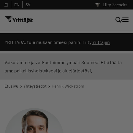
FI
EN
SV
Liity jäseneksi
Hae sivustolta tai kysy suoraan
YRITTÄJÄ, tule mukaan omiesi pariin! Liity
Yrittäjiin
.
Yrittäjien tekoälyltä
Vaikutamme ja verkostoimme ympäri Suomea! Etsi täältä
oma
paikallisyhdistyksesi
ja
aluejärjestösi
.
Hae
Etusivu
Yhteystiedot
Henrik Wickström
Suodata hakutuloksia: näytä kaikki sisältö