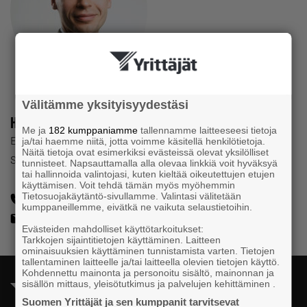
Välitämme yksityisyydestäsi
Henrik Wickström
Me ja
182 kumppaniamme
tallennamme laitteeseesi tietoja
Elinkeinopolitiikan asiantuntija
ja/tai haemme niitä, jotta voimme käsitellä henkilötietoja.
Näitä tietoja ovat esimerkiksi evästeissä olevat yksilölliset
Suomen Yrittäjät
tunnisteet. Napsauttamalla alla olevaa linkkiä voit hyväksyä
tai hallinnoida valintojasi, kuten kieltää oikeutettujen etujen
käyttämisen. Voit tehdä tämän myös myöhemmin
Tietosuojakäytäntö-sivullamme. Valintasi välitetään
044 555 3885
kumppaneillemme, eivätkä ne vaikuta selaustietoihin.
henrik.wickstrom@yrittajat.fi
Evästeiden mahdolliset käyttötarkoitukset:
Tarkkojen sijaintitietojen käyttäminen. Laitteen
ominaisuuksien käyttäminen tunnistamista varten. Tietojen
tallentaminen laitteelle ja/tai laitteella olevien tietojen käyttö.
Kohdennettu mainonta ja personoitu sisältö, mainonnan ja
sisällön mittaus, yleisötutkimus ja palvelujen kehittäminen .
Suomen Yrittäjät ja sen kumppanit tarvitsevat