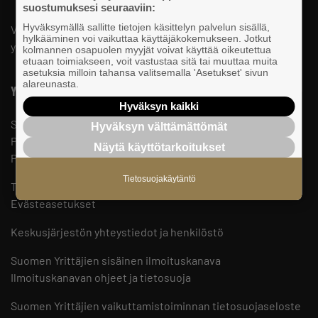
suostumuksesi seuraaviin:
Hyväksymällä sallitte tietojen käsittelyn palvelun sisällä,
Valtakunnallista, alueellista ja paikallista vaikuttamista pk-
hylkääminen voi vaikuttaa käyttäjäkokemukseen. Jotkut
yrittäjien puolesta.
kolmannen osapuolen myyjät voivat käyttää oikeutettua
etuaan toimiakseen, voit vastustaa sitä tai muuttaa muita
asetuksia milloin tahansa valitsemalla 'Asetukset' sivun
alareunasta.
Yhteystiedot
Hyväksyn kaikki
Suomen Yrittäjät
Hyväksyn välttämättömät
PL 999, 00101 HELSINKI
Näytä käyttötarkoitukset
Puhelinvaihde 09 229 221
Tietosuojakäytäntö
Tietosuojaseloste ja evästeet
Evästeasetukset
Keskusjärjestön yhteystiedot ja henkilöstö
Suomen Yrittäjien sisäinen ilmoituskanava
Ilmoituskanavan ohjeet ja tietosuoja
Suomen Yrittäjien vaikuttamistoiminnan tietosuojaseloste